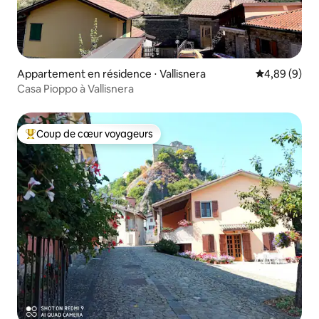
Appartement en résidence ⋅ Vallisnera
Évaluation m
4,89 (9)
Casa Pioppo à Vallisnera
Coup de cœur voyageurs
Coups de cœur voyageurs les plus appréciés