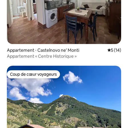
Appartement ⋅ Castelnovo ne' Monti
Évaluation
5 (14)
Appartement « Centre Historique »
Coup de cœur voyageurs
Coup de cœur voyageurs