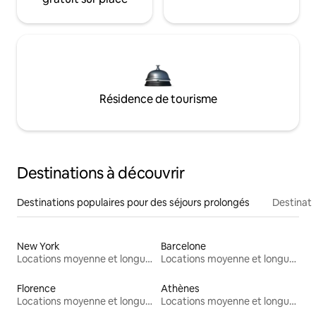
Résidence de tourisme
Destinations à découvrir
Destinations populaires pour des séjours prolongés
Destinati
New York
Barcelone
Locations moyenne et longue durée
Locations moyenne et longue durée
Florence
Athènes
Locations moyenne et longue durée
Locations moyenne et longue durée