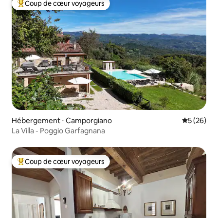
Coup de cœur voyageurs
Coups de cœur voyageurs les plus appréciés
Hébergement ⋅ Camporgiano
Évaluation
5 (26)
La Villa - Poggio Garfagnana
Coup de cœur voyageurs
Coups de cœur voyageurs les plus appréciés