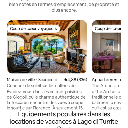
bien notés en termes d'emplacement, de propreté et
plus encore.
Coup de cœur voyageurs
Coup de cœur vo
Coup de cœur voyageurs
Coup de cœur vo
Maison de ville ⋅ Scandicci
Évaluation moyenne sur la base 
4,88 (336)
Appartement en r
⋅ Cardoso
Coucher de soleil sur les collines de
The Arches - un 
Florence • Giogoli
magnifiquement 
Évadez-vous dans les collines paisibles
« The Arches » est
de Giogoli, où le charme authentique de
traditionnelle de 
la Toscane rencontre des vues à couper
bâtiment a enviro
le souffle sur Florence. À seulement 15
qu'il est au cœur
Équipements populaires dans les
minutes du centre-ville et de la
original, le villag
campagne du Chianti, cette élégante
autour de ce centr
locations de vacances à Lago di Turrite
maison est le point de départ idéal pour
suivants. Récemment restaurée, la