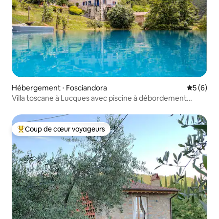
Hébergement ⋅ Fosciandora
Évaluatio
5 (6)
Villa toscane à Lucques avec piscine à débordement
privée
Coup de cœur voyageurs
Coups de cœur voyageurs les plus appréciés