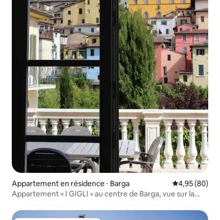
Appartement en résidence ⋅ Barga
Évaluation mo
4,95 (80)
Appartement « I GIGLI » au centre de Barga, vue sur la
vieille ville.