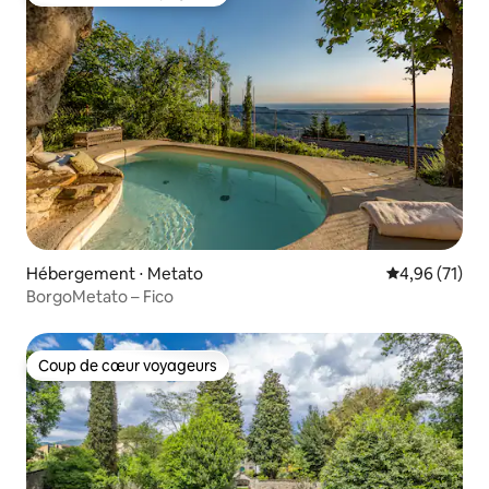
Coup de cœur voyageurs
Hébergement ⋅ Metato
Évaluation mo
4,96 (71)
BorgoMetato – Fico
Coup de cœur voyageurs
Coup de cœur voyageurs