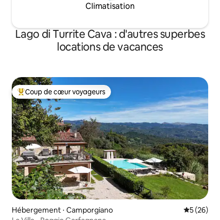
Climatisation
Lago di Turrite Cava : d'autres superbes
locations de vacances
Coup de cœur voyageurs
Coups de cœur voyageurs les plus appréciés
Hébergement ⋅ Camporgiano
Évaluation
5 (26)