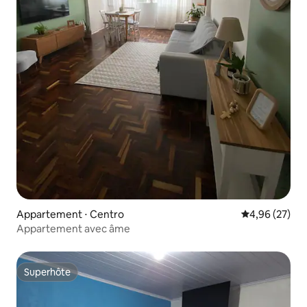
Appartement ⋅ Centro
Évaluation mo
4,96 (27)
Appartement avec âme
Superhôte
Superhôte