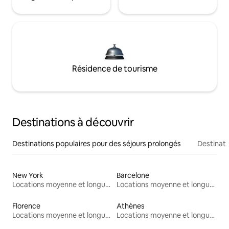
Résidence de tourisme
Destinations à découvrir
Destinations populaires pour des séjours prolongés
Destinati
New York
Barcelone
Locations moyenne et longue durée
Locations moyenne et longue durée
Florence
Athènes
Locations moyenne et longue durée
Locations moyenne et longue durée