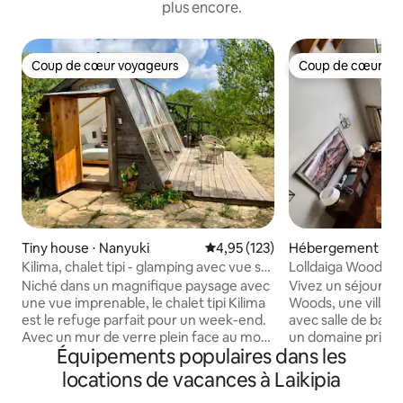
plus encore.
Coup de cœur voyageurs
Coup de cœur vo
Coup de cœur voyageurs
Coup de cœur vo
Tiny house ⋅ Nanyuki
Évaluation moyenne sur la base 
4,95 (123)
Hébergement ⋅ N
Kilima, chalet tipi - glamping avec vue sur
Lolldaiga Woods : s
le mont Kenya
Niché dans un magnifique paysage avec
Vivez un séjour ino
une vue imprenable, le chalet tipi Kilima
Woods, une villa 
est le refuge parfait pour un week-end.
avec salle de bains
Avec un mur de verre plein face au mont
un domaine privé 
Équipements populaires dans les
Kenya et aux étoiles, une cuisine
au Kenya, offrant
extérieure et une salle de bains
imprenable sur le
locations de vacances à Laikipia
privative, vous bénéficiez d'un confort
collines de Lollda