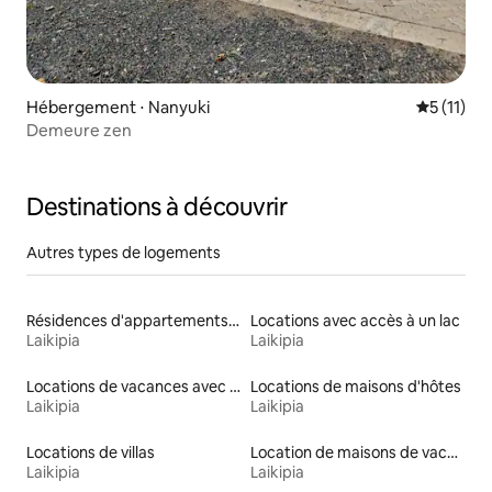
Hébergement ⋅ Nanyuki
Évaluatio
5 (11)
Demeure zen
Destinations à découvrir
Autres types de logements
Résidences d'appartements en location
Locations avec accès à un lac
Laikipia
Laikipia
Locations de vacances avec piscine
Locations de maisons d'hôtes
Laikipia
Laikipia
Locations de villas
Location de maisons de vacances
Laikipia
Laikipia