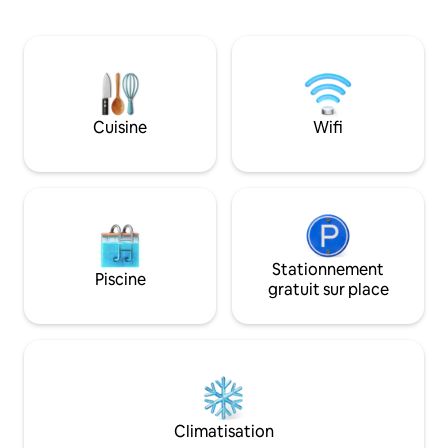
total avec une ambiance de glamping. Le
à seulement 20 à 2
chalet tipi est situé sur un grand terrain
Nanyuki, cette retra
privé gardé appelé « Kilima Gardens » à
confort moderne 
15 min de Nanyuki. N'hésitez pas à vous
africaine authentiq
promener, à caresser les ânes et les
pour les familles, 
cochons, à admirer le coucher du soleil
et les amateurs de
depuis la cabane dans les arbres ou à
vous dans le jacuz
Cuisine
Wifi
profiter du sauna chauffé au feu avec un
tout en regardant l
bassin d'eau froide. Bienvenue ! Karibu !
mont Kenya.
Stationnement
Piscine
gratuit sur place
Climatisation