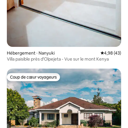
Hébergement ⋅ Nanyuki
Évaluation mo
4,98 (43)
Villa paisible près d'Olpejeta - Vue sur le mont Kenya
Coup de cœur voyageurs
Coup de cœur voyageurs