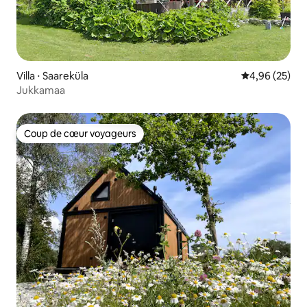
Villa ⋅ Saareküla
Évaluation mo
4,96 (25)
Jukkamaa
Coup de cœur voyageurs
Coup de cœur voyageurs