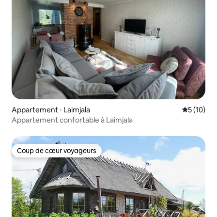
Appartement ⋅ Laimjala
Évaluation
5 (10)
Appartement confortable à Laimjala
Coup de cœur voyageurs
Coup de cœur voyageurs