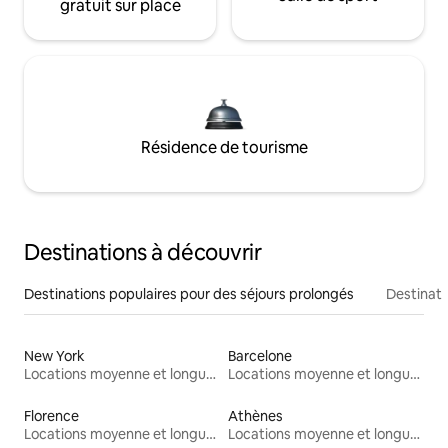
gratuit sur place
Résidence de tourisme
Destinations à découvrir
Destinations populaires pour des séjours prolongés
Destinati
New York
Barcelone
Locations moyenne et longue durée
Locations moyenne et longue durée
Florence
Athènes
Locations moyenne et longue durée
Locations moyenne et longue durée