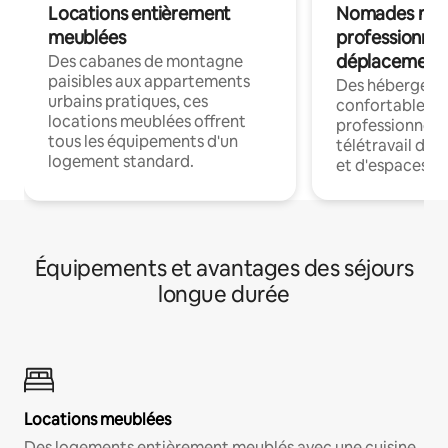
Locations entièrement
Nomades num
meublées
professionnel
déplacement
Des cabanes de montagne
paisibles aux appartements
Des hébergem
urbains pratiques, ces
confortables p
locations meublées offrent
professionnels
tous les équipements d'un
télétravail dis
logement standard.
et d'espaces de
Équipements et avantages des séjours
longue durée
Locations meublées
Des logements entièrement meublés avec une cuisine,