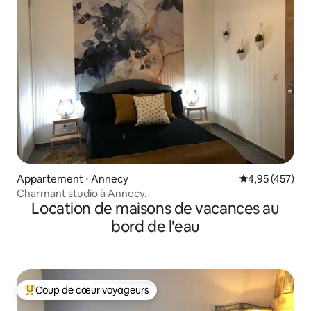
Appartement ⋅ Annecy
Évaluation moy
4,95 (457)
Charmant studio à Annecy.
Location de maisons de vacances au
bord de l'eau
Coup de cœur voyageurs
Coups de cœur voyageurs les plus appréciés