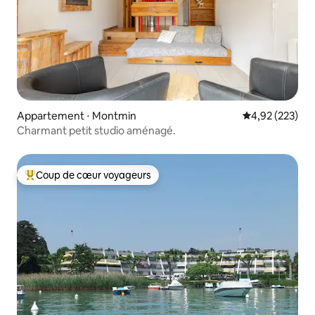
Appartement ⋅ Montmin
Évaluation moy
4,92 (223)
Charmant petit studio aménagé.
Coup de cœur voyageurs
Coups de cœur voyageurs les plus appréciés