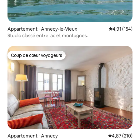
Appartement ⋅ Annecy-le-Vieux
Évaluation moy
4,91 (154)
Studio classé entre lac et montagnes.
Coup de cœur voyageurs
Coup de cœur voyageurs
Appartement ⋅ Annecy
Évaluation moy
4,87 (210)