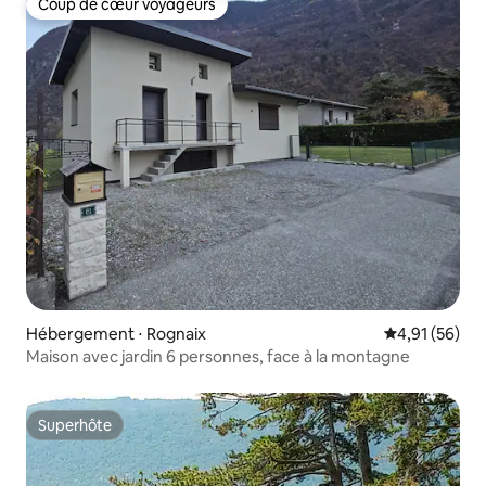
Coup de cœur voyageurs
Coup de cœur voyageurs
Hébergement ⋅ Rognaix
Évaluation mo
4,91 (56)
Maison avec jardin 6 personnes, face à la montagne
Superhôte
Superhôte