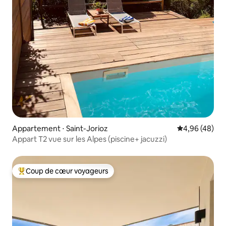
Appartement ⋅ Saint-Jorioz
Évaluation mo
4,96 (48)
Appart T2 vue sur les Alpes (piscine+ jacuzzi)
Coup de cœur voyageurs
Coups de cœur voyageurs les plus appréciés