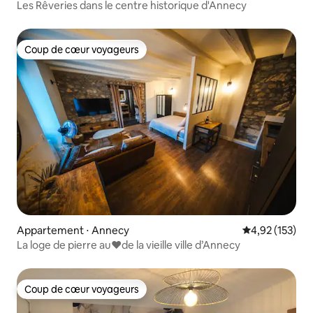
Les Rêveries dans le centre historique d'Annecy
Coup de cœur voyageurs
Coup de cœur voyageurs
Appartement ⋅ Annecy
Évaluation moy
4,92 (153)
La loge de pierre au♥️de la vieille ville d’Annecy
Coup de cœur voyageurs
Coup de cœur voyageurs