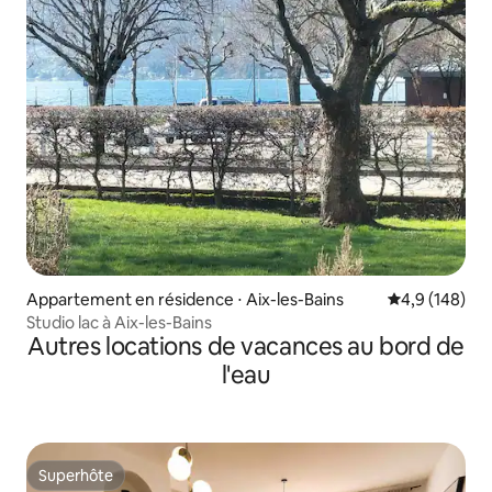
Appartement en résidence ⋅ Aix-les-Bains
Évaluation mo
4,9 (148)
Studio lac à Aix-les-Bains
Autres locations de vacances au bord de
l'eau
Superhôte
Superhôte