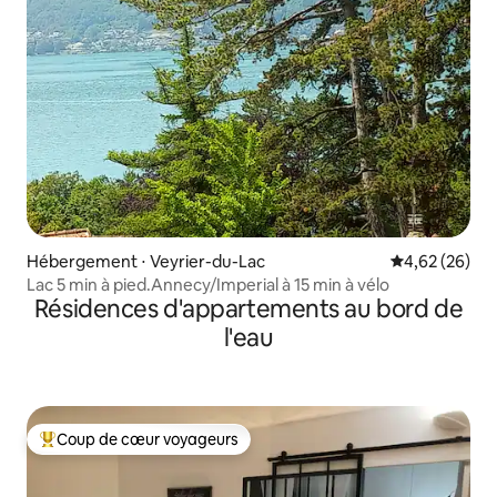
Hébergement ⋅ Veyrier-du-Lac
Évaluation mo
4,62 (26)
Lac 5 min à pied.Annecy/Imperial à 15 min à vélo
Résidences d'appartements au bord de
l'eau
Coup de cœur voyageurs
Coups de cœur voyageurs les plus appréciés