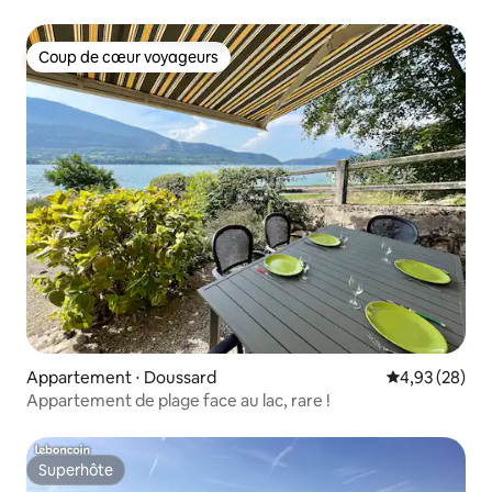
Coup de cœur voyageurs
Coup de cœur voyageurs
Appartement ⋅ Doussard
Évaluation mo
4,93 (28)
Appartement de plage face au lac, rare !
Superhôte
Superhôte