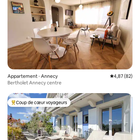
Appartement ⋅ Annecy
Évaluation mo
4,87 (82)
Bertholet Annecy centre
Coup de cœur voyageurs
Coups de cœur voyageurs les plus appréciés