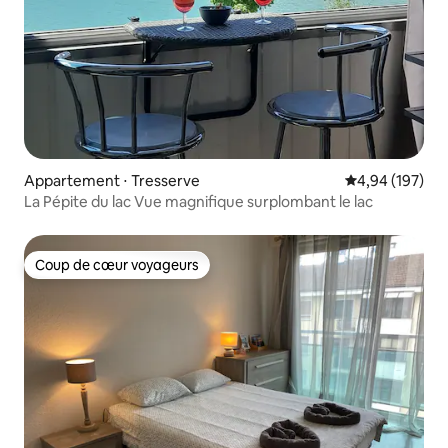
Appartement ⋅ Tresserve
Évaluation moy
4,94 (197)
La Pépite du lac Vue magnifique surplombant le lac
Coup de cœur voyageurs
Coup de cœur voyageurs