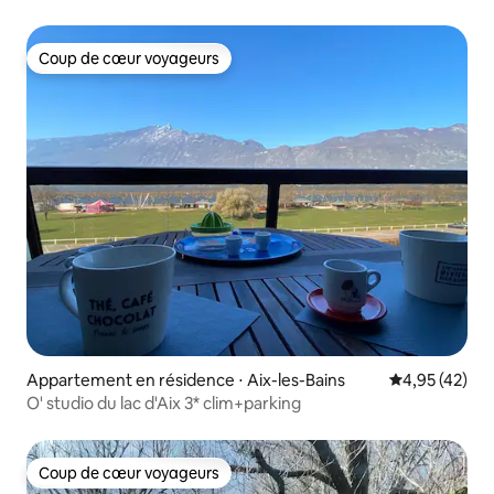
Coup de cœur voyageurs
Coup de cœur voyageurs
Appartement en résidence ⋅ Aix-les-Bains
Évaluation mo
4,95 (42)
O' studio du lac d'Aix 3* clim+parking
Coup de cœur voyageurs
Coup de cœur voyageurs