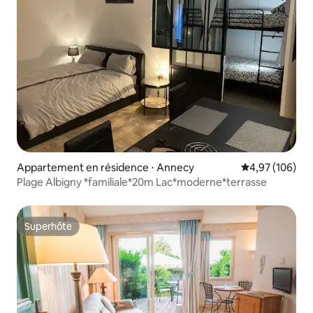
Appartement en résidence ⋅ Annecy
Évaluation moy
4,97 (106)
Plage Albigny *familiale*20m Lac*moderne*terrasse
Superhôte
Superhôte