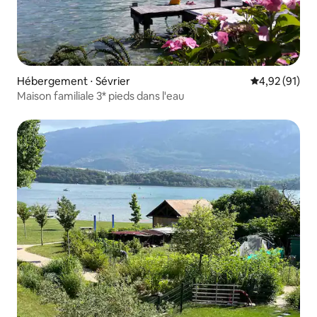
Hébergement ⋅ Sévrier
Évaluation mo
4,92 (91)
Maison familiale 3* pieds dans l'eau