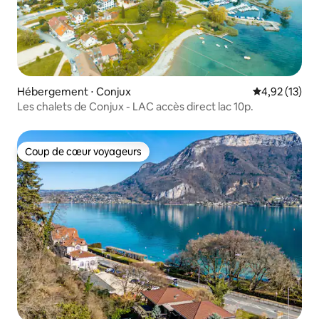
Hébergement ⋅ Conjux
Évaluation mo
4,92 (13)
Les chalets de Conjux - LAC accès direct lac 10p.
Coup de cœur voyageurs
Coup de cœur voyageurs