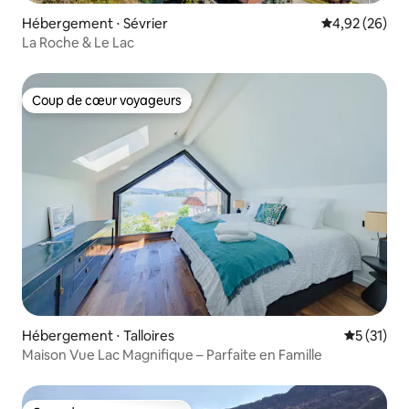
Hébergement ⋅ Sévrier
Évaluation mo
4,92 (26)
La Roche & Le Lac
Coup de cœur voyageurs
Coup de cœur voyageurs
Hébergement ⋅ Talloires
Évaluation
5 (31)
Maison Vue Lac Magnifique – Parfaite en Famille