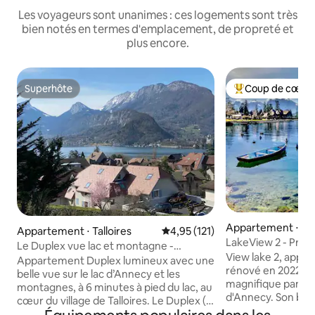
Les voyageurs sont unanimes : ces logements sont très
bien notés en termes d'emplacement, de propreté et
plus encore.
Superhôte
Coup de cœur 
Superhôte
Coups de cœur vo
Appartement ⋅ Ve
Appartement ⋅ Talloires
Évaluation moyenne sur la base 
4,95 (121)
Lac
LakeView 2 - Prem
Le Duplex vue lac et montagne -
du lac
View lake 2, appa
Talloires
Appartement Duplex lumineux avec une
rénové en 2022, vo
belle vue sur le lac d’Annecy et les
magnifique panora
montagnes, à 6 minutes à pied du lac, au
d'Annecy. Son bal
cœur du village de Talloires. Le Duplex (8
vous permettra d'
couchages) est composé de 2 chambres