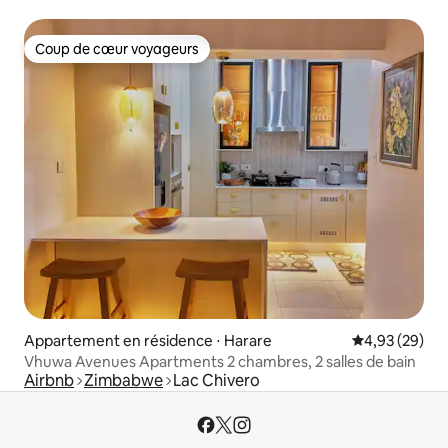
Millennium Heights
Coup de cœur voyageurs
Coup de cœur voyageurs
Appartement en résidence ⋅ Harare
Évaluation mo
4,93 (29)
Vhuwa Avenues Apartments 2 chambres, 2 salles de bain
Airbnb
Zimbabwe
Lac Chivero