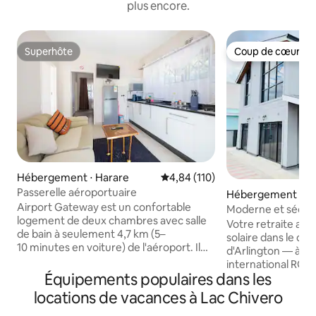
plus encore.
Superhôte
Coup de cœur vo
Superhôte
Coup de cœur vo
Hébergement ⋅ Harare
Évaluation moyenne sur la base 
4,84 (110)
Passerelle aéroportuaire
Hébergement ⋅ H
Airport Gateway est un confortable
Moderne et sécuri
logement de deux chambres avec salle
solaire, forage, Wi
Votre retraite ali
de bain à seulement 4,7 km (5–
solaire dans le d
10 minutes en voiture) de l'aéroport. Il
d'Arlington — à 10
comprend une kitchenette privée et un
international RGM. ⚡ Jamais hors ligne
coin salon, idéal pour les familles, les
Équipements populaires dans les
alimentation solai
collègues ou les voyageurs en transit qui
complète, eau de 
locations de vacances à Lac Chivero
préfèrent la restauration autonome. La
illimité 🛏️ 3 chamb
kitchenette est équipée d'une cuisinière