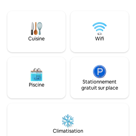
bureau dédié ❄️ Cli
à gaz et électrique, d'un réfrigérateur,
Baignoire autoport
d'un four à micro-ondes et d'une
linge 🍳 Cuisine e
bouilloire électrique, tandis que le salon
cuiseur à riz et f
dispose d'un canapé et d'une télévision
(compatible avec l'
connectée. Les voyageurs bénéficient
bébé, literie pour 
d'un parking sécurisé, d'une connexion
haute 🔒 Sécurité 
Cuisine
Wifi
Wi-Fi rapide, d'une arrivée autonome,
domaine sécurisé 
d'eau chaude, de linge de maison propre
gardien Parfait pour les séjours à
et d'un environnement calme et sûr.
l'aéroport, les ret
diaspora et les visi
Stationnement
Piscine
gratuit sur place
Climatisation