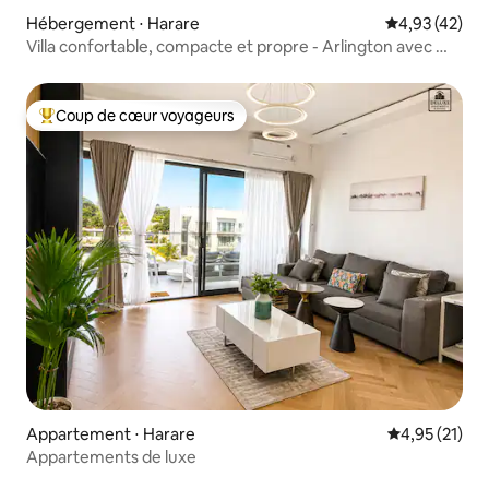
Hébergement ⋅ Harare
Évaluation mo
4,93 (42)
Villa confortable, compacte et propre - Arlington avec Wi-
Fi
Coup de cœur voyageurs
Coups de cœur voyageurs les plus appréciés
Appartement ⋅ Harare
Évaluation mo
4,95 (21)
Appartements de luxe