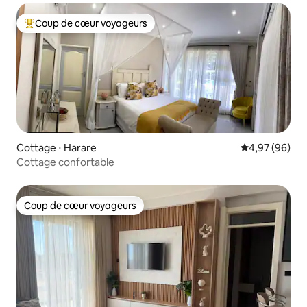
Coup de cœur voyageurs
Coups de cœur voyageurs les plus appréciés
Cottage ⋅ Harare
Évaluation mo
4,97 (96)
Cottage confortable
Coup de cœur voyageurs
Coup de cœur voyageurs