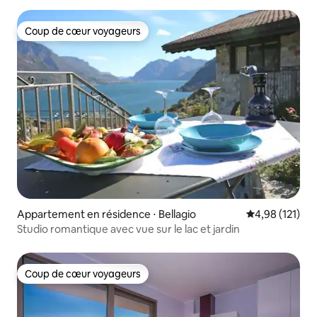
Coup de cœur voyageurs
Coup de cœur voyageurs
Appartement en résidence ⋅ Bellagio
Évaluation moy
4,98 (121)
Studio romantique avec vue sur le lac et jardin
Coup de cœur voyageurs
Coup de cœur voyageurs