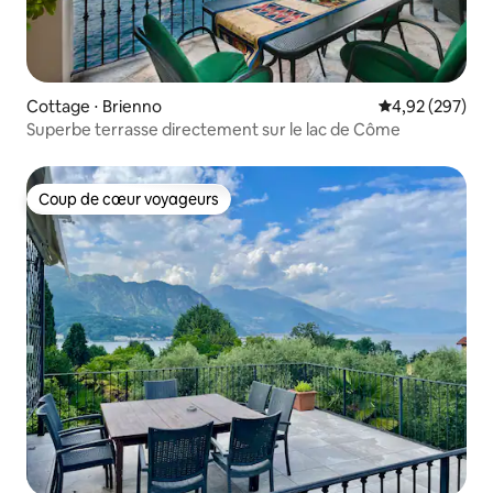
Cottage ⋅ Brienno
Évaluation moy
4,92 (297)
Superbe terrasse directement sur le lac de Côme
Coup de cœur voyageurs
Coup de cœur voyageurs