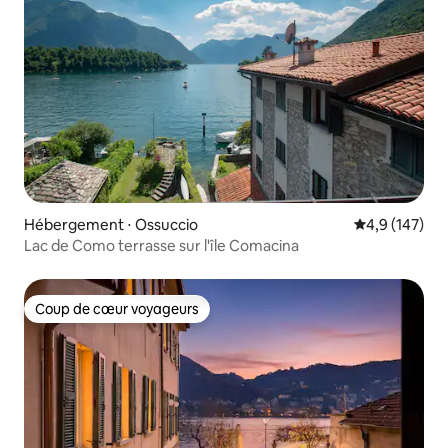
Hébergement ⋅ Ossuccio
Évaluation mo
4,9 (147)
Lac de Como terrasse sur l'île Comacina
Coup de cœur voyageurs
Coup de cœur voyageurs