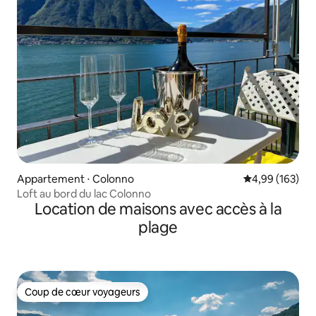
Appartement ⋅ Colonno
Évaluation moy
4,99 (163)
Loft au bord du lac Colonno
Location de maisons avec accès à la
plage
Coup de cœur voyageurs
Coup de cœur voyageurs