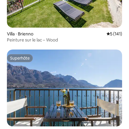
Villa ⋅ Brienno
Évaluation 
5 (141)
Peinture sur le lac – Wood
Superhôte
Superhôte