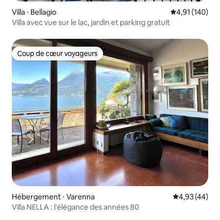
Villa ⋅ Bellagio
Évaluation moy
4,91 (140)
Villa avec vue sur le lac, jardin et parking gratuit
Coup de cœur voyageurs
Coup de cœur voyageurs
Hébergement ⋅ Varenna
Évaluation mo
4,93 (44)
Villa NELLA : l'élégance des années 80