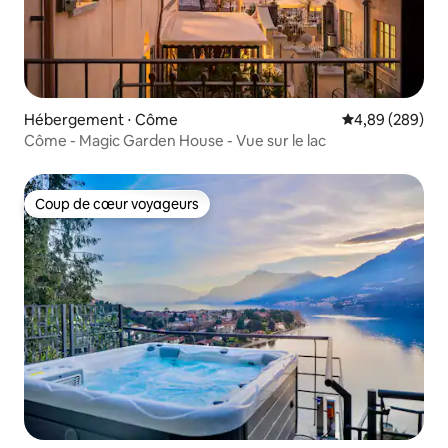
Hébergement ⋅ Côme
Évaluation moy
4,89 (289)
Côme - Magic Garden House - Vue sur le lac
Coup de cœur voyageurs
Coup de cœur voyageurs