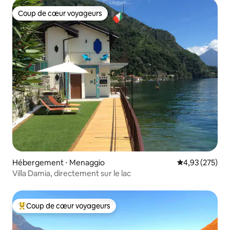
Coup de cœur voyageurs
Coup de cœur voyageurs
Hébergement ⋅ Menaggio
Évaluation moy
4,93 (275)
Villa Damia, directement sur le lac
Coup de cœur voyageurs
Coups de cœur voyageurs les plus appréciés