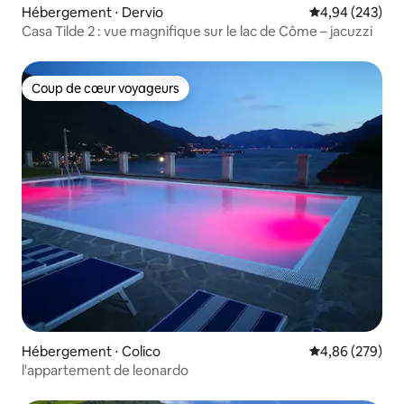
Hébergement ⋅ Dervio
Évaluation moy
4,94 (243)
Casa Tilde 2 : vue magnifique sur le lac de Côme – jacuzzi
Coup de cœur voyageurs
Coup de cœur voyageurs
Hébergement ⋅ Colico
Évaluation moy
4,86 (279)
l'appartement de leonardo