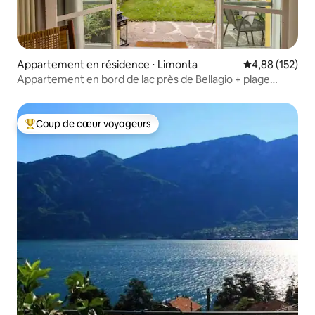
Appartement en résidence ⋅ Limonta
Évaluation moy
4,88 (152)
Appartement en bord de lac près de Bellagio + plage
privée et parking
Coup de cœur voyageurs
Coups de cœur voyageurs les plus appréciés