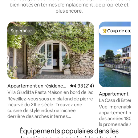
bien notés en termes d'emplacement, de propreté et
plus encore.
Superhôte
Coup de cœur 
Superhôte
Coups de cœur vo
Appartement en résidence
Évaluation moyenne sur la base 
4,93 (214)
⋅ Blevio
Villa Giuditta Pasta Maison en bord de lac
Appartement ⋅ T
Réveillez-vous sous un plafond de pierre
La Casa di Ester,
incurvé du XIIIe siècle. Trouvez une
Italie
Vue imprenable sur
cuisine de style industriel nichée
appartement magn
derrière des arches internes
des années 1800, 
tentaculaires. Buvez dans une vue
la promenade au b
magnifique sur le lac et la montagne
Équipements populaires dans les
Tremezzina. À seulement 200 mètres
depuis un hamac ombragé. Entrez
de l'arrêt de ferr