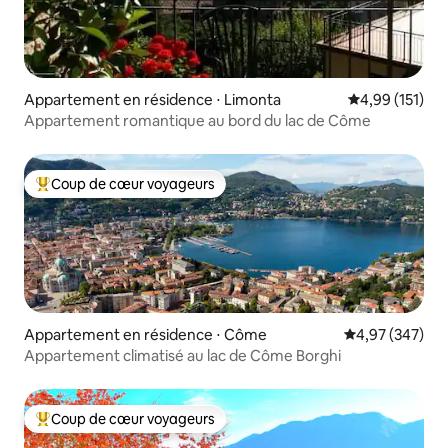
Appartement en résidence ⋅ Limonta
Évaluation moy
4,99 (151)
Appartement romantique au bord du lac de Côme
Coup de cœur voyageurs
Coups de cœur voyageurs les plus appréciés
Appartement en résidence ⋅ Côme
Évaluation moy
4,97 (347)
Appartement climatisé au lac de Côme Borghi
Coup de cœur voyageurs
Coups de cœur voyageurs les plus appréciés