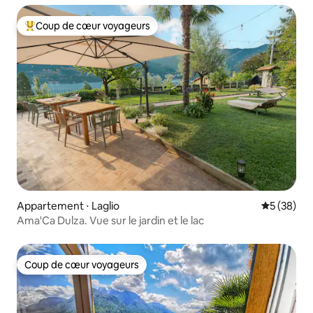
Coup de cœur voyageurs
Coups de cœur voyageurs les plus appréciés
Appartement ⋅ Laglio
Évaluation
5 (38)
Ama'Ca Dulza. Vue sur le jardin et le lac
Coup de cœur voyageurs
Coup de cœur voyageurs