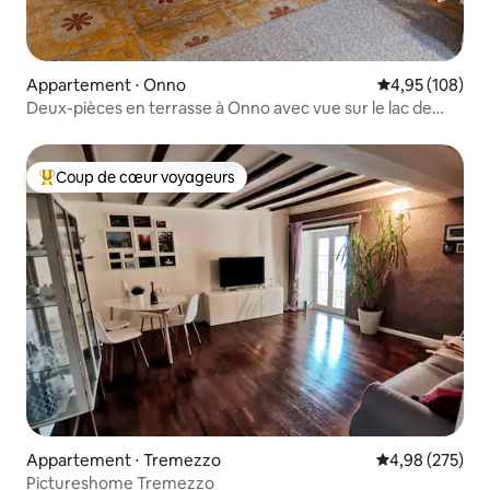
Appartement ⋅ Onno
Évaluation moy
4,95 (108)
Deux-pièces en terrasse à Onno avec vue sur le lac de
Côme
Coup de cœur voyageurs
Coups de cœur voyageurs les plus appréciés
Appartement ⋅ Tremezzo
Évaluation moy
4,98 (275)
Pictureshome Tremezzo