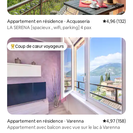
Appartement en résidence ⋅ Acquaseria
Évaluation moy
4,96 (132)
LA SERENA [spacieux , wifi, parking] 4 pax
Coup de cœur voyageurs
Coups de cœur voyageurs les plus appréciés
Appartement en résidence ⋅ Varenna
Évaluation moy
4,97 (158)
Appartement avec balcon avec vue sur le lac à Varenna