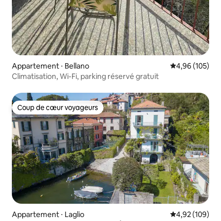
Appartement ⋅ Bellano
Évaluation moy
4,96 (105)
Climatisation, Wi-Fi, parking réservé gratuit
Coup de cœur voyageurs
Coup de cœur voyageurs
Appartement ⋅ Laglio
Évaluation moy
4,92 (109)