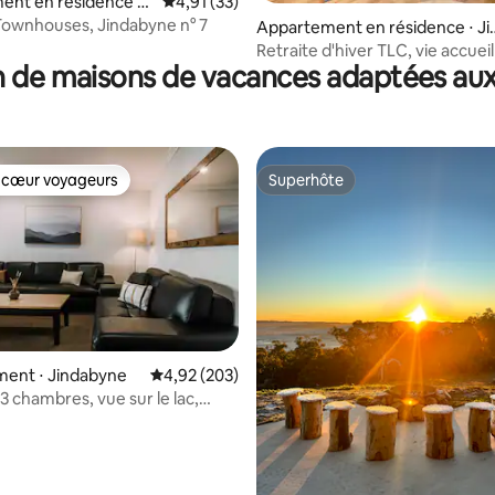
ent en résidence ⋅
Évaluation moyenne sur la base de 33 comme
4,91 (33)
abyne
ownhouses, Jindabyne n° 7
ur la base de 41 commentaires : 4,8 sur 5
Appartement en résidence ⋅ Ji
dabyne
Retraite d'hiver TLC, vie accuei
 de maisons de vacances adaptées aux
centre-ville
 cœur voyageurs
Superhôte
 cœur voyageurs
Superhôte
ent ⋅ Jindabyne
Évaluation moyenne sur la base de 203 commen
4,92 (203)
3 chambres, vue sur le lac,