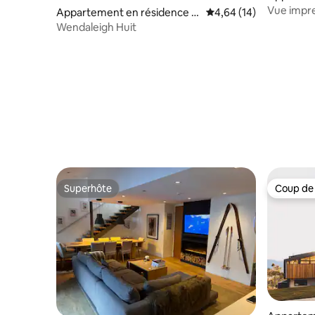
⋅ Jindaby
Vue impre
Appartement en résidence ⋅
Évaluation moyenne su
4,64 (14)
grand ap
Jindabyne
Wendaleigh Huit
Superhôte
Coup de
Superhôte
Coup de