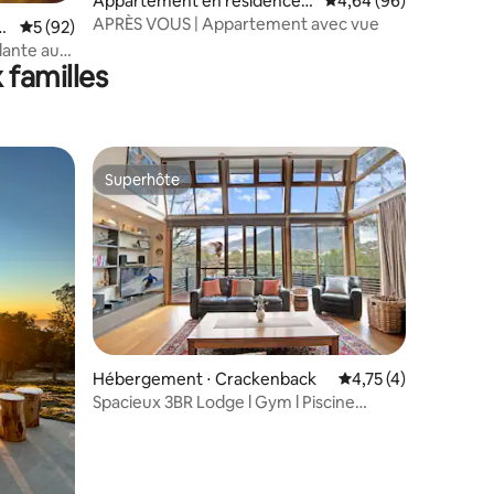
Appartement en résidence ⋅
Évaluation moyenne su
4,64 (96)
ntaires : 4,91 sur 5
Kosciuszko National Park
APRÈS VOUS | Appartement avec vue
n
Évaluation moyenne sur la base de 92 commentaires : 5 sur 5
5 (92)
llante au
 familles
Superhôte
Superhôte
taires : 4,92 sur 5
Hébergement ⋅ Crackenback
Évaluation moyenne s
4,75 (4)
Spacieux 3BR Lodge l Gym l Piscine
intérieure l Tennis