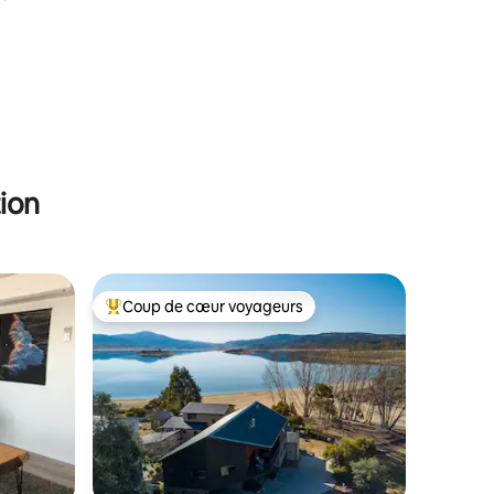
mmentaires : 5 sur 5
ion
Coup de cœur voyageurs
Coups de cœur voyageurs les plus appréciés