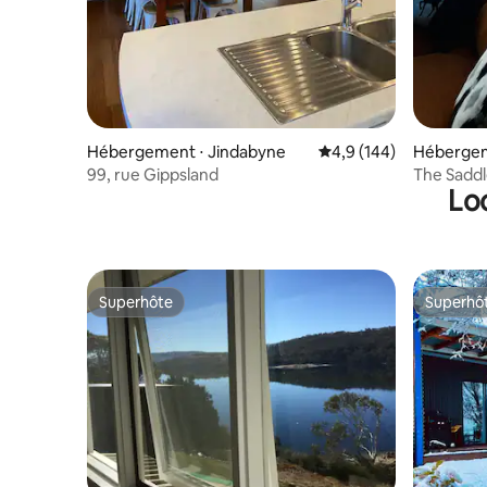
Hébergement ⋅ Jindabyne
Évaluation moyenne su
4,9 (144)
Hébergem
99, rue Gippsland
The Saddl
Lo
Superhôte
Superhô
Superhôte
Superhô