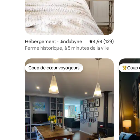
Hébergement ⋅ Jindabyne
Évaluation moyenne sur 
4,94 (129)
Ferme historique, à 5 minutes de la ville
Coup de cœur voyageurs
Coup 
Coup de cœur voyageurs
Coups de