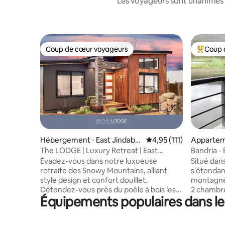
Les voyageurs sont unanimes 
Coup de cœur voyageurs
Coup 
Coup de cœur voyageurs
Coups de
Hébergement ⋅ East Jindaby
Évaluation moyenne sur
4,95 (111)
Appartem
ne
The LODGE | Luxury Retreat | East
Bandria - 
Jindabyne
Évadez-vous dans notre luxueuse
Situé dan
retraite des Snowy Mountains, alliant
s'étendant
style design et confort douillet.
montagne
Détendez-vous près du poêle à bois les
2 chambres
Équipements populaires dans le
nuits froides avec le chauffage au sol
pour un 
pour avoir les orteils bien au chaud, ou
vacances 
profitez des soirées d'été sur la terrasse
les instal