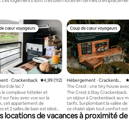
: ces logements sont très bien notés en termes d'emplacement
de cœur voyageurs
Coup de cœur voyageurs
 cœur voyageurs les plus appréciés
Coup de cœur voyageurs
 la base de 111 commentaires : 4,95 sur 5
ent ⋅ Crackenback
Évaluation moyenne sur la base de 112 comme
4,99 (112)
Hébergement ⋅ Crackenbac
É
k
Bord de lac 7
The Crest : une tiny house ave
imprenable
s le complexe hôtelier et
The Crest à Stay Crackenback.
 sur l'eau avec vue sur la
un séjour à Crackenback aux me
, cet appartement de
tarifs. Surplombant la vallée d
 et 2 salles de bain est idéal
ce chalet alpin tout confort est
s locations de vacances à proximité d
week-end romantique ou des
réseau. Profitez d'une vue imp
en famille amusantes. Toutes
depuis la terrasse, le lit ou le fo
lations gratuites du complexe
entre Thredbo et Jindabyne, av