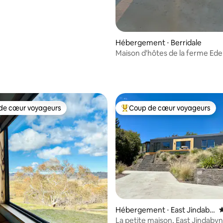
Hébergement ⋅ Berridale
Maison d'hôtes de la ferme Ede
la base de 129 commentaires : 4,94 sur 5
de cœur voyageurs
Coup de cœur voyageurs
 cœur voyageurs les plus appréciés
Coups de cœur voyageurs les p
Hébergement ⋅ East Jindaby
É
ne
La petite maison, East Jindaby