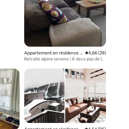
Appartement en résidence ⋅
Évaluation moyenne su
4,66 (29)
Jindabyne
Retraite alpine sereine | À deux pas de la
ville
lus appréciés