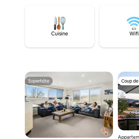
ensoleillée spacieuse. Les équipements
hôtelier t
comprennent une cuisine de chef, une
piscine in
télévision connectée de 65 pouces, un
de golf, u
foyer extérieur au bioéthanol, des lits
nautiques,
King Size et un garage pour tout votre
parcours 
équipement. Parfait pour se détendre
et pédest
Cuisine
Wifi
après vos aventures alpines, The Lodge
disponible
est situé à seulement 35 minutes des
tandis que
stations de ski de Thredbo et Perisher et
distance 
à 7 minutes de Jindabyne.
et l'âme.
Superhôte
Coup de
Superhôte
Coup de
Appartem