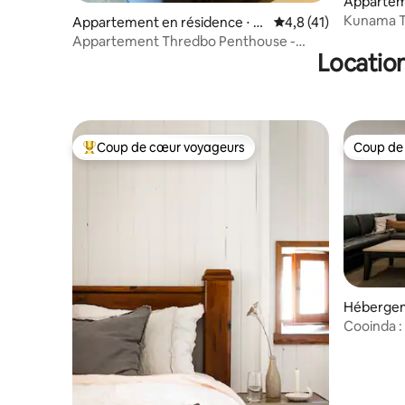
Appartem
East Jind
Kunama T
Appartement en résidence ⋅ T
Évaluation moyenne s
4,8 (41)
hredbo
Appartement Thredbo Penthouse -
Location
Central Village
Coup de cœur voyageurs
Coup de
Coups de cœur voyageurs les plus appréciés
Coup de
Hébergem
Cooinda : 
2 salons