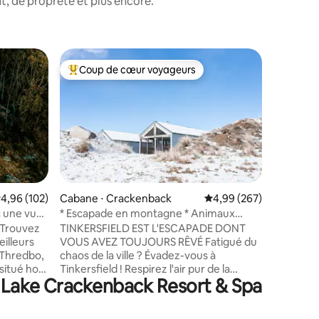
, de propreté et plus encore.
Maison d'
Coup de cœur voyageurs
Coup
Coups de cœur voyageurs les plus appréciés
Coups d
yne
Maison d'
alpin de
Retraite 
avec vue
lac Jinda
base tout
Thredbo, l
Détendez
une journ
avec ping
ntaires : 4,99 sur 5
valuation moyenne sur la base de 102 commentaires : 4,96 sur 5
4,96 (102)
Cabane ⋅ Crackenback
Évaluation moyenne sur
4,99 (267)
de super
c une vue
* Escapade en montagne * Animaux
de VTT Comprend deux chambres
acceptés * Confort de luxe *
 Trouvez
TINKERSFIELD EST L'ESCAPADE DONT
queen et 
illeurs
VOUS AVEZ TOUJOURS RÊVÉ Fatigué du
(superpos
e Thredbo,
chaos de la ville ? Évadez-vous à
bain atte
 situé hors
Tinkersfield ! Respirez l'air pur de la
et le gar
e Lake Crackenback Resort & Spa
renable
montagne, réchauffez-vous près de
skis/pla
yer. Situé
feux douillets et profitez de repas
soin des 
ec Wi-Fi
préparés par un chef dans votre