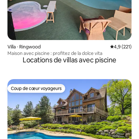
Villa ⋅ Ringwood
Évaluation mo
4,9 (221)
Maison avec piscine : profitez de la dolce vita
Locations de villas avec piscine
Coup de cœur voyageurs
Coup de cœur voyageurs