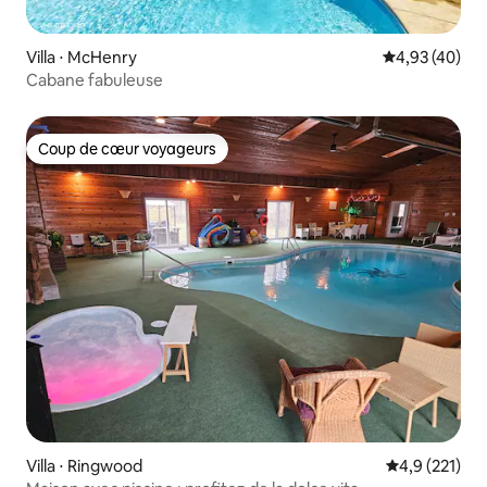
Villa ⋅ McHenry
Évaluation mo
4,93 (40)
Cabane fabuleuse
Coup de cœur voyageurs
Coup de cœur voyageurs
Villa ⋅ Ringwood
Évaluation mo
4,9 (221)