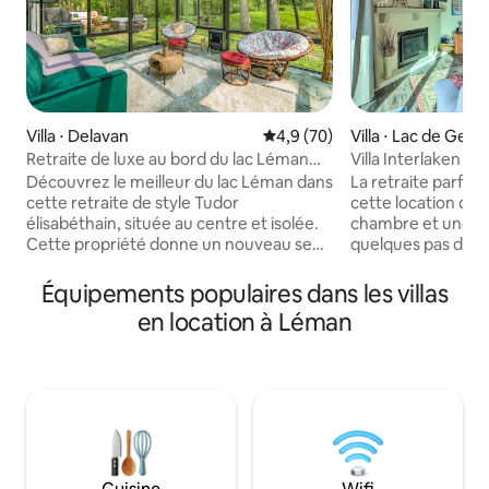
Villa ⋅ Delavan
Évaluation moyenne sur la bas
4,9 (70)
Villa ⋅ Lac de Gen
Retraite de luxe au bord du lac Léman
Villa Interlaken : 
(jacuzzi, sauna) 2 acres
Lodge Geneva Nati
Découvrez le meilleur du lac Léman dans
La retraite parfa
cette retraite de style Tudor
cette location de
élisabéthain, située au centre et isolée.
chambre et une sal
Cette propriété donne un nouveau sens
quelques pas du L
au bain de forêt dans cette réserve
à quelques pas du 
naturelle de 2 acres. Plongez dans le
quelques minutes 
Équipements populaires dans les villas
jacuzzi extérieur avec les meilleures
boutiques et resta
en location à Léman
vues dégagées sur le ciel. SAUNA (en
cette villa constit
supplément) Sauna finlandais extérieur
idéal pour votre s
en cèdre chauffé au bois. Peut accueillir
journée à siroter 
plus de 10 personnes. 100 $ par
Orchard & Winery 
réservation pour une utilisation illimitée
parcours de golf M
du sauna. Cela comprend du bois de
retournez dans ce
chauffage, des serviettes
goût et profitez d
supplémentaires et du personnel de
et d'une soirée c