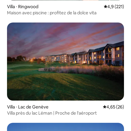
Villa ⋅ Ringwood
Évaluation mo
4,9 (221)
Maison avec piscine : profitez de la dolce vita
Villa ⋅ Lac de Genève
Évaluation mo
4,65 (26)
Villa près du lac Léman | Proche de l'aéroport