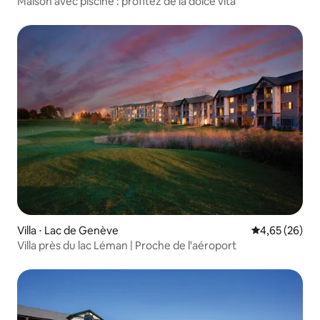
Maison avec piscine : profitez de la dolce vita
Villa ⋅ Lac de Genève
Évaluation mo
4,65 (26)
Villa près du lac Léman | Proche de l'aéroport