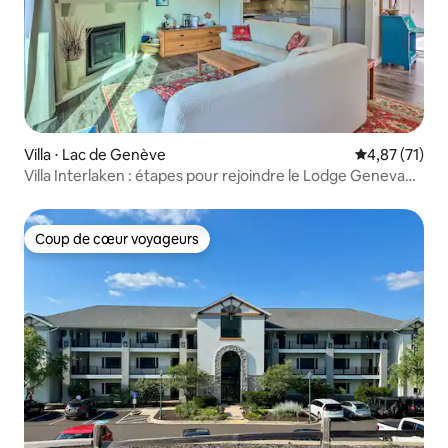
Villa ⋅ Lac de Genève
Évaluation mo
4,87 (71)
Villa Interlaken : étapes pour rejoindre le Lodge Geneva
National !
Coup de cœur voyageurs
Coup de cœur voyageurs