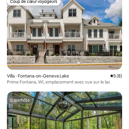
Coup de cœur voyageurs
Coup de cœur voyageurs
Villa ⋅ Fontana-on-Geneva Lake
Évaluatio
5 (8)
Prime Fontana, WI, emplacement avec vue sur le lac
Superhôte
Superhôte