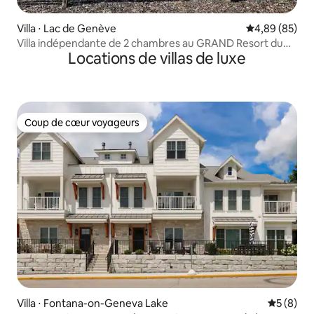
Villa ⋅ Lac de Genève
Évaluation mo
4,89 (85)
Villa indépendante de 2 chambres au GRAND Resort du
Locations de villas de luxe
lac Léman
Coup de cœur voyageurs
Coup de cœur voyageurs
Villa ⋅ Fontana-on-Geneva Lake
Évaluatio
5 (8)