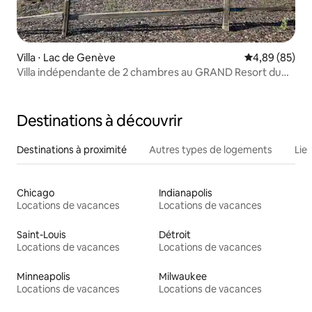
Villa ⋅ Lac de Genève
Évaluation mo
4,89 (85)
Villa indépendante de 2 chambres au GRAND Resort du
lac Léman
Destinations à découvrir
Destinations à proximité
Autres types de logements
Lie
Chicago
Indianapolis
Locations de vacances
Locations de vacances
Saint-Louis
Détroit
Locations de vacances
Locations de vacances
Minneapolis
Milwaukee
Locations de vacances
Locations de vacances