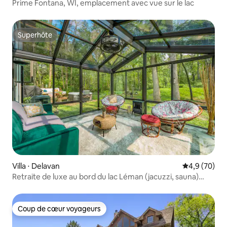
Prime Fontana, WI, emplacement avec vue sur le lac
Superhôte
Superhôte
Villa ⋅ Delavan
Évaluation m
4,9 (70)
Retraite de luxe au bord du lac Léman (jacuzzi, sauna)
2 acres
Coup de cœur voyageurs
Coup de cœur voyageurs