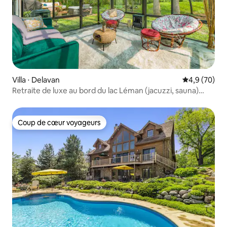
Villa ⋅ Delavan
Évaluation m
4,9 (70)
Retraite de luxe au bord du lac Léman (jacuzzi, sauna)
2 acres
Coup de cœur voyageurs
Coup de cœur voyageurs