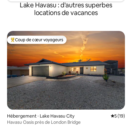
Lake Havasu : d'autres superbes
locations de vacances
Coup de cœur voyageurs
Coups de cœur voyageurs les plus appréciés
Hébergement ⋅ Lake Havasu City
Évaluation
5 (19)
Havasu Oasis près de London Bridge