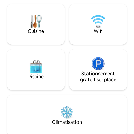
Arcade. Profitez d'une chambre avec lits
longs week-ends so
superposés, d'un présentoir à vin, d'une
l'Arizona. + Climatisation centrale et
douche extérieure, d'un jacuzzi et d'un
chauffage + Piscin
brasero. Des haut-parleurs partout et de
rafraîchie + barbec
nombreux sièges en font la retraite
+ Kitchenette avec
Cuisine
Wifi
ultime au bord de la rivière. Détendez-
linge + sèche-lin
vous, jouez et imprégnez-vous de la vie
dans l'allée (cara
de la rivière : cet endroit a tout pour
Préavis requis pour
plaire.
chauffée
Stationnement
Piscine
gratuit sur place
Climatisation