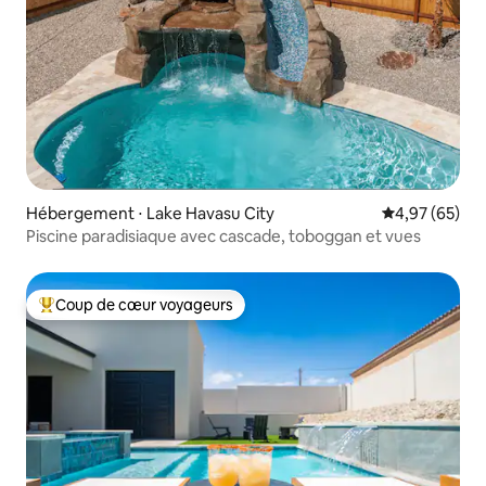
Hébergement ⋅ Lake Havasu City
Évaluation mo
4,97 (65)
Piscine paradisiaque avec cascade, toboggan et vues
Coup de cœur voyageurs
Coups de cœur voyageurs les plus appréciés