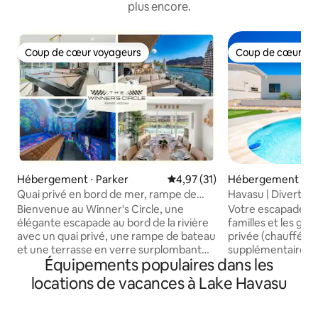
plus encore.
Coup de cœur voyageurs
Coup de cœur vo
Coup de cœur voyageurs
Coup de cœur vo
Hébergement ⋅ Parker
Évaluation moyenne sur la base
4,97 (31)
Hébergement ⋅ La
City
Quai privé en bord de mer, rampe de
Havasu | Divertisse
bateau et VUE sur la rivière !
Évasion à la piscin
Bienvenue au Winner's Circle, une
Votre escapade à 
élégante escapade au bord de la rivière
familles et les groupes. ☺ ★
avec un quai privé, une rampe de bateau
privée (chauffée et
et une terrasse en verre surplombant
supplémentaire), 
Équipements populaires dans les
des vues époustouflantes. À l'intérieur :
extérieur. 3 chambres • 2 salles de bain
une tanière avec piscine et tables de
de plain-pied près 
locations de vacances à Lake Havasu
poker, télévisions de 100" et son Sonos.
restaurants et de
Les enfants adorent la salle cachée avec
bateaux. Parfait pour des vacances en
Xbox, PlayStation et Polycade Premium
famille, des voya