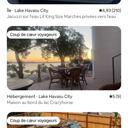
Île ⋅ Lake Havasu City
Évaluation moy
4,93 (210)
Jacuzzi sur l'eau Lit King Size Marches privées vers l'eau
Coup de cœur voyageurs
Coup de cœur voyageurs
Hébergement ⋅ Lake Havasu City
Évaluatio
5 (9)
Maison au bord du lac Crazyhorse
Coup de cœur voyageurs
Coup de cœur voyageurs