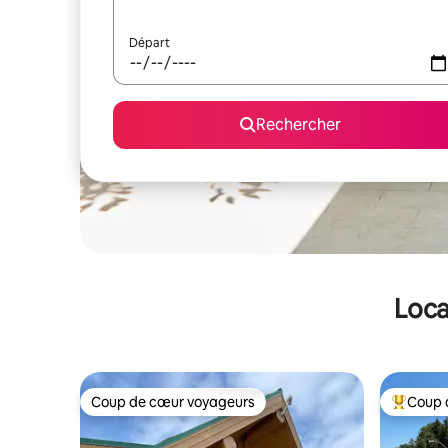
Départ
Rechercher
Loca
Coup de cœur voyageurs
Coup 
Coup de cœur voyageurs
Coups de