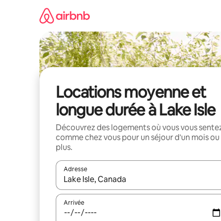
Aller
directement
au
contenu
Locations moyenne et
longue durée à Lake Isle
Découvrez des logements où vous vous sente
comme chez vous pour un séjour d'un mois ou
plus.
Adresse
Lorsque les résultats s'affichent, utilisez les flèc
Arrivée