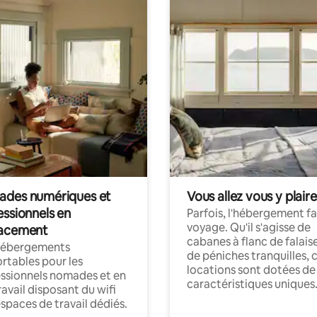
des numériques et
Vous allez vous y plaire
essionnels en
Parfois, l'hébergement fai
voyage. Qu'il s'agisse de
acement
cabanes à flanc de falais
hébergements
de péniches tranquilles, 
rtables pour les
locations sont dotées de
ssionnels nomades et en
caractéristiques uniques
ravail disposant du wifi
espaces de travail dédiés.