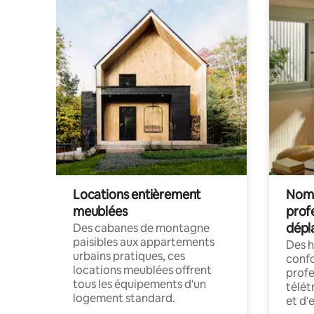
Locations entièrement
Noma
meublées
prof
dépl
Des cabanes de montagne
paisibles aux appartements
Des 
urbains pratiques, ces
confo
locations meublées offrent
profe
tous les équipements d'un
télét
logement standard.
et d'