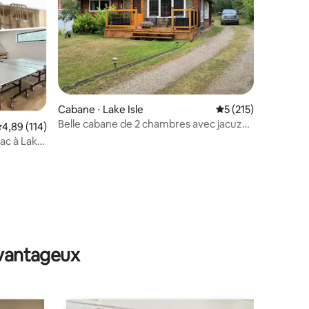
mmentaires : 5 sur 5
Cabane ⋅ Lake Isle
Évaluation moyenne 
5 (215)
Belle cabane de 2 chambres avec jacuzzi
valuation moyenne sur la base de 114 commentaires : 4,89 sur 5
4,89 (114)
pour 8 personnes
lac à Lake
avantageux