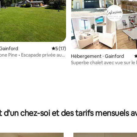
Gainford
Évaluation moyenne sur la base de 17 co
5 (17)
ne Pine • Escapade privée au
Hébergement ⋅ Gainford
É
ac
Superbe chalet avec vue sur le 
Isle- Sauna
 la base de 40 commentaires : 4,98 sur 5
t d'un chez-soi et des tarifs mensuels 