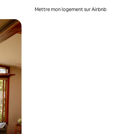
Mettre mon logement sur Airbnb
sant glisser.