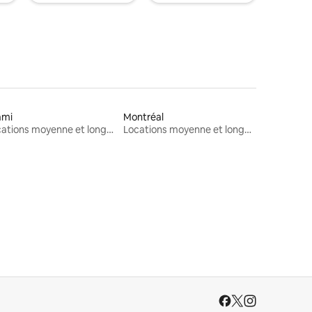
ami
Montréal
Locations moyenne et longue durée
Locations moyenne et longue durée