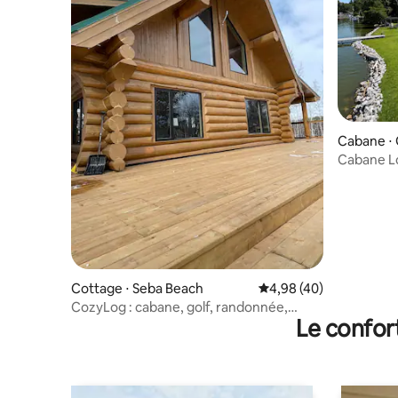
Cabane ⋅ 
Cabane Lo
bord du l
Cottage ⋅ Seba Beach
Évaluation moyenne sur
4,98 (40)
CozyLog : cabane, golf, randonnée,
Le confor
canoë, baignade, proche de la ville