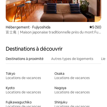
Hébergement ⋅ Fujiyoshida
Évaluation
5 (50)
富士庵｜Maison japonaise traditionnelle près du mont Fuji
101 ㎡
Destinations à découvrir
Destinations à proximité
Autres types de logements
Lie
Tokyo
Osaka
Locations de vacances
Locations de vacances
Kyoto
Nagoya
Locations de vacances
Locations de vacances
Fujikawaguchiko
Shinjuku
Locations de vacances
Locations de vacances