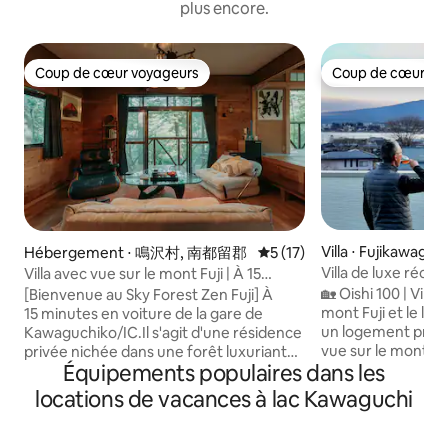
plus encore.
Coup de cœur voyageurs
Coup de cœur vo
Coup de cœur voyageurs
Coup de cœur vo
Villa ⋅ Fujikawaguc
Hébergement ⋅ 鳴沢村, 南都留郡
Évaluation moyenne sur la b
5 (17)
Villa de luxe réce
Villa avec vue sur le mont Fuji | À 15
100B, spacieuse te
minutes en voiture de la gare de
🏡 Oishi 100 | Vill
[Bienvenue au Sky Forest Zen Fuji] À
donnant sur le mon
Kawaguchiko | Pour 8 personnes
mont Fuji et le lac K
15 minutes en voiture de la gare de
Kawaguchiko, à 3 
maximum | 10 lits | Sky Forest Zen Fuji
un logement préci
Kawaguchiko/IC.Il s'agit d'une résidence
Oishi, de la gare, v
vue sur le mont Fuji
privée nichée dans une forêt luxuriante
grand ciel
Équipements populaires dans les
Kawaguchiko, à côt
qui peut être louée en formule privée
Le charme de la ✨ villa ✨ E
pour jusqu'à 8 personnes.
locations de vacances à lac Kawaguchi
pittoresque : avec 
[Caractéristiques du logement] Le point
le lac Kawaguchiko,
fort le plus remarquable est la fusion de
le mont Oishi en ar
la « tranquillité japonaise » et du style