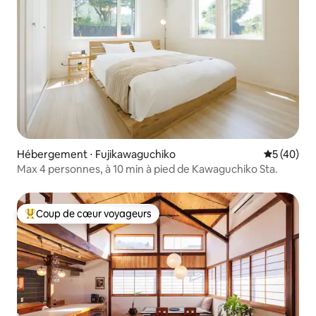
Hébergement ⋅ Fujikawaguchiko
Évaluation
5 (40)
Max 4 personnes, à 10 min à pied de Kawaguchiko Sta.
Coup de cœur voyageurs
Coups de cœur voyageurs les plus appréciés