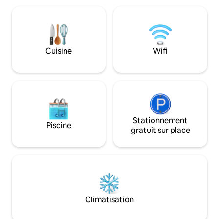
L'attraction touris
« mid-century modern », à laquelle
Kawaguchiko Oishi
l'architecte-propriétaire tenait
à pied et l'arrêt d
particulièrement. ・Style japonais
Terrasse d'observa
moderne et sophistiqué : une chambre
toit : chaises de l
de style japonais traditionnel avec des
Cuisine
Wifi
artificielle et par
tatamis et des paravents shōji, meublée
troisième étage.Le 
d'une belle table en verre et d'une
lever du soleil, le l
chaise classique. C'est un logement de
du soleil et le ciel 
grande qualité où les styles japonais et
meilleures places !
occidental s'harmonisent. ・Terrasse
nocturne cristallin
reliée à la forêt : lorsque vous ouvrez les
feux d'artifice. Design architectural de
baies vitrées, elles donnent directement
haute qualité : co
sur une vaste terrasse en bois. ・Vue sur
Stationnement
Piscine
professionnel japo
le mont Fuji : entre les arbres de la
gratuit sur place
une grande entrep
propriété, vous pouvez profiter d'une
architecturale.Ré
vue sur le majestueux mont Fuji.
tremblements de t
[Expérience pendant votre séjour] Le
confortable. Cuisine entièrement
matin, réveillez-vous au son de la
équipée : idéale 
lumière douce qui filtre à travers les
famille et un séjo
paravents shōji, et l'après-midi, prenez
pouvez profiter d'
votre café sur la terrasse en ayant pour
Climatisation
le monde ! Parking gratuit : il y a une
fond sonore les bruits de la forêt. Je
place de stationn
vous promets un moment privilégié à