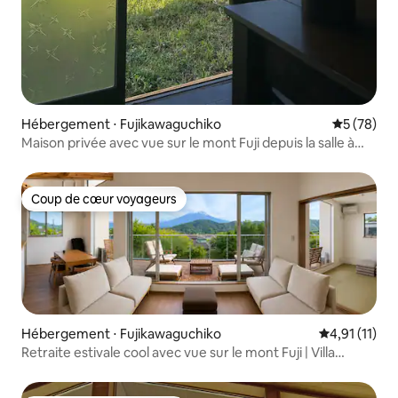
Hébergement ⋅ Fujikawaguchiko
Évaluation
5 (78)
Maison privée avec vue sur le mont Fuji depuis la salle à
manger et la chambre japonaise
Coup de cœur voyageurs
Coup de cœur voyageurs
Hébergement ⋅ Fujikawaguchiko
Évaluation m
4,91 (11)
Retraite estivale cool avec vue sur le mont Fuji | Villa
4 chambres