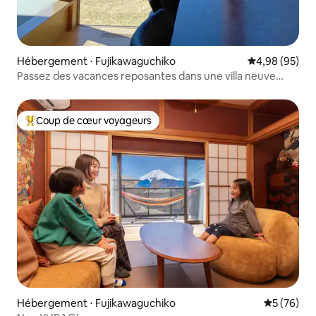
Hébergement ⋅ Fujikawaguchiko
Évaluation mo
4,98 (95)
Passez des vacances reposantes dans une villa neuve
entièrement privée avec jardin gazonné offrant une vue
sur le mont Fuji et la nature au fil des saisons
Coup de cœur voyageurs
Coups de cœur voyageurs les plus appréciés
Hébergement ⋅ Fujikawaguchiko
Évaluation
5 (76)