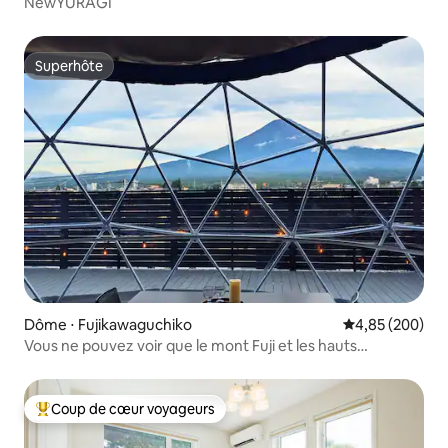
NewYURAGI
Superhôte
Superhôte
Dôme ⋅ Fujikawaguchiko
Évaluation moy
4,85 (200)
Vous ne pouvez voir que le mont Fuji et les hauts
plateaux !Une tente dôme très populaire [Imperial
Panorama DOME]
Coup de cœur voyageurs
Coups de cœur voyageurs les plus appréciés