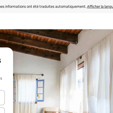
nes informations ont été traduites automatiquement. 
Afficher la lang
s
es
hes vers le haut et vers le bas pour les parcourir ou en appuyant et en fai