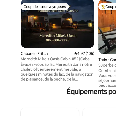
Coup de cœur voyageurs
Coup 
Coup de cœur voyageurs
Coups de
Cabane ⋅ Fritch
Évaluation moyenne sur
4,97 (105)
Meredith Mike's Oasis Cabin #52 (Cabane
Train ⋅ C
#52 de Meredith Mike's Oasis)
Évadez-vous au lac Meredith dans notre
Superbe c
chalet loft entièrement meublé, à
Palo Du
Combinais
quelques minutes du lac, de la navigation
Vous vous
de plaisance, de la pêche, de la
séjournan
randonnée pédestre et du célèbre
peut accu
Alibates Flint Quarries National
Équipements pop
personnes. La kitchenette est é
Monument. Le chalet 52 peut accueillir
d'une cafe
confortablement jusqu'à 8 personnes et
bouilloire
dispose d'une cuisine complète, d'un
ondes et d'un
salon confortable, d'un espace de
bain disp
couchage en mezzanine accessible par
supplémen