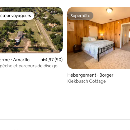
 cœur voyageurs
Superhôte
 cœur voyageurs
Superhôte
ferme ⋅ Amarillo
Évaluation moyenne sur la base de 90 commen
4,97 (90)
pêche et parcours de disc golf
 sur la base de 16 commentaires : 5 sur 5
superposé
Hébergement ⋅ Borger
Kiekbusch Cottage