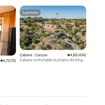
Superhôte
Superhôte
taires : 4,97 sur 5
Cabane ⋅ Canyon
Évaluation moyenne sur
4,69 (434)
Cabane confortable et propre, lits King
Évaluation moyenne sur la base de 15 commentaires : 4,73 sur 5
4,73 (15)
size, jacuzzi, Palo Duro