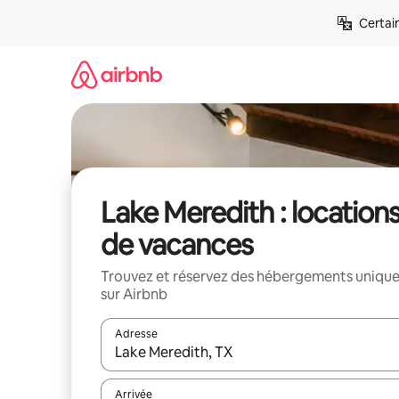
Aller
Certai
directement
au
contenu
Lake Meredith : location
de vacances
Trouvez et réservez des hébergements uniqu
sur Airbnb
Adresse
Lorsque les résultats s'affichent, utilisez les flèc
Arrivée