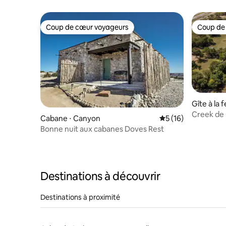
– Fritch, TX
Coup de cœur voyageurs
Coup de
Coup de cœur voyageurs
Coup de
Gîte à la 
Creek de 
Cabane ⋅ Canyon
Évaluation moyenne
5 (16)
avec lit 
Bonne nuit aux cabanes Doves Rest
Destinations à découvrir
Destinations à proximité