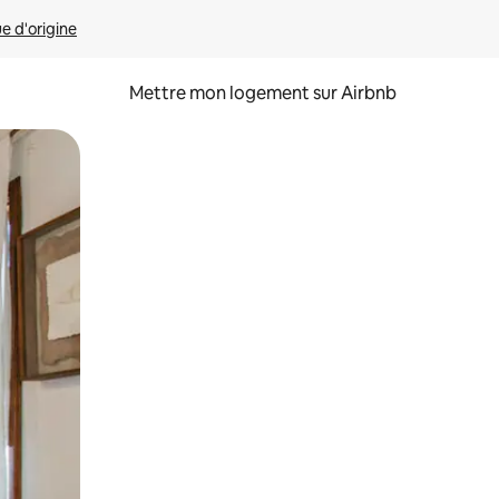
ue d'origine
Mettre mon logement sur Airbnb
sant glisser.