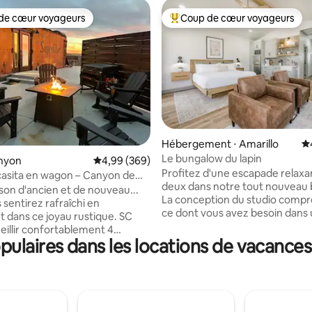
de cœur voyageurs
Coup de cœur voyageurs
 cœur voyageurs les plus appréciés
Coups de cœur voyageurs les p
 la base de 105 commentaires : 4,97 sur 5
Hébergement ⋅ Amarillo
Év
Le bungalow du lapin
anyon
Évaluation moyenne sur la base de 369 commen
4,99 (369)
Profitez d'une escapade relaxa
asita en wagon – Canyon de
deux dans notre tout nouveau
ro/WTAMU
on d'ancien et de nouveau...
La conception du studio compr
 sentirez rafraîchi en
ce dont vous avez besoin dans
t dans ce joyau rustique. SC
de vie pratique : un lit King Siz
eillir confortablement 4
draps en coton blanc frais et des
ulaires dans les locations de vacances
quipée
de luxe, des fauteuils conforta
tière, d'un grille-pain, d'une
profiter du foyer et de la télévi
 électrique, d'un four à micro-
coin repas intime et une cuisin
 réfrigérateur. La salle de
élégante. La salle de bain dispo
ose d'équipements
double vasque, d'une baignoire
taires au cas où vous