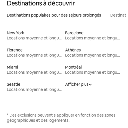
Destinations à découvrir
Destinations populaires pour des séjours prolongés
Destinati
New York
Barcelone
Locations moyenne et longue durée
Locations moyenne et longue durée
Florence
Athènes
Locations moyenne et longue durée
Locations moyenne et longue durée
Miami
Montréal
Locations moyenne et longue durée
Locations moyenne et longue durée
Seattle
Afficher plus
Locations moyenne et longue durée
* Des exclusions peuvent s'appliquer en fonction des zones
géographiques et des logements.