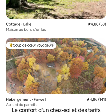
Cottage ⋅ Lake
Évaluation mo
4,86 (58)
Maison au bord d'un lac
Coup de cœur voyageurs
Coups de cœur voyageurs les plus appréciés
Hébergement ⋅ Farwell
Évaluation moy
4,96 (141)
Au sud du paradis
Le confort d'un chez-soi et des tarifs