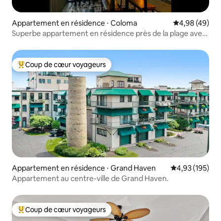
Appartement en résidence ⋅ Coloma
Évaluation mo
4,98 (49)
Superbe appartement en résidence près de la plage avec
piscine et superbes couchers de soleil !
Coup de cœur voyageurs
Coups de cœur voyageurs les plus appréciés
Appartement en résidence ⋅ Grand Haven
Évaluation moy
4,93 (195)
Appartement au centre-ville de Grand Haven.
Coup de cœur voyageurs
Coups de cœur voyageurs les plus appréciés