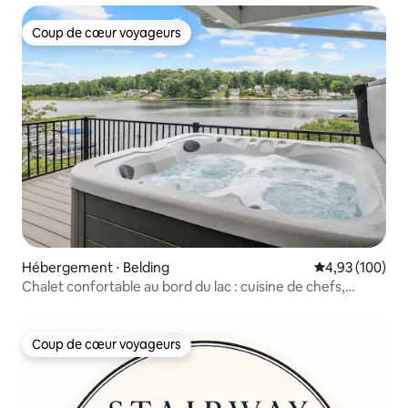
Coup de cœur voyageurs
Coup de cœur voyageurs
Hébergement ⋅ Belding
Évaluation moy
4,93 (100)
Chalet confortable au bord du lac : cuisine de chefs,
terrasse et jacuzzi
Coup de cœur voyageurs
Coup de cœur voyageurs