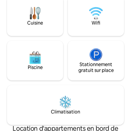
grand écran, de grands espaces de
South Haven et Sa
rassemblement à l'intérieur et à
retraite luxueuse 
l'extérieur, d'une nouvelle cuisine et de
attend ! Découvrez South Haven avec
vos propres kayaks pour explorer la
nous et apprenez-
Cuisine
Wifi
région. Profitez des couchers de soleil et
de la vue sur le lac depuis le jacuzzi sur la
vaste terrasse ou en faisant un
barbecue sur le gaz Weber gril.
Stationnement
Piscine
gratuit sur place
Climatisation
Location d'appartements en bord de