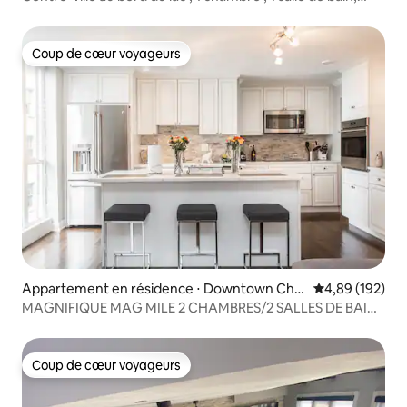
chiens acceptés !
Coup de cœur voyageurs
Coup de cœur voyageurs
Appartement en résidence ⋅ Downtown Chic
Évaluation moy
4,89 (192)
ago
MAGNIFIQUE MAG MILE 2 CHAMBRES/2 SALLES DE BAIN
(+ toit-terrasse)
Coup de cœur voyageurs
Coup de cœur voyageurs