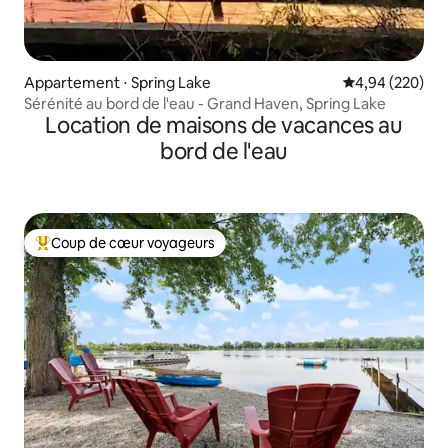
Appartement ⋅ Spring Lake
Évaluation moy
4,94 (220)
Sérénité au bord de l'eau - Grand Haven, Spring Lake
Location de maisons de vacances au
bord de l'eau
Coup de cœur voyageurs
Coups de cœur voyageurs les plus appréciés