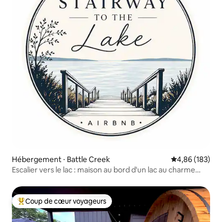
Hébergement ⋅ Battle Creek
Évaluation moy
4,86 (183)
Escalier vers le lac : maison au bord d'un lac au charme
rustique
Coup de cœur voyageurs
Coups de cœur voyageurs les plus appréciés