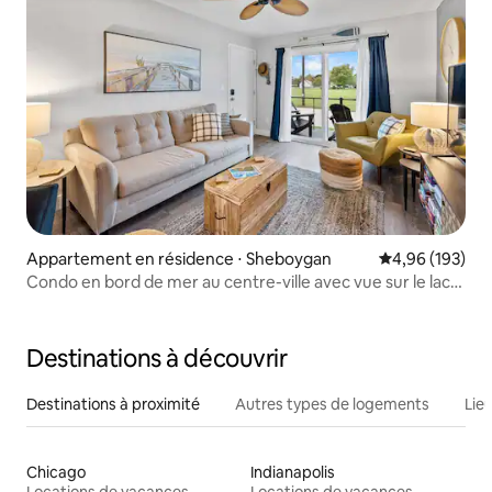
Appartement en résidence ⋅ Sheboygan
Évaluation moy
4,96 (193)
Condo en bord de mer au centre-ville avec vue sur le lac
Michigan
Destinations à découvrir
Destinations à proximité
Autres types de logements
Lie
Chicago
Indianapolis