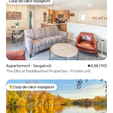
Coup de cœur voyageurs
Coup de cœur voyageurs
Appartement ⋅ Saugatuck
Évaluation moy
4,98 (110)
The Elite at Paddlewheel Properties - Private unit
Coup de cœur voyageurs
Coups de cœur voyageurs les plus appréciés