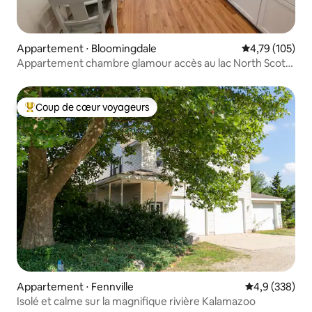
Appartement ⋅ Bloomingdale
Évaluation moy
4,79 (105)
Appartement chambre glamour accès au lac North Scott
Lake
Coup de cœur voyageurs
Coups de cœur voyageurs les plus appréciés
Appartement ⋅ Fennville
Évaluation mo
4,9 (338)
Isolé et calme sur la magnifique rivière Kalamazoo