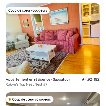
Coup de cœur voyageurs
Coup de cœur voyageurs
Appartement en résidence ⋅ Saugatuck
Évaluation moy
4,92 (182)
Robyn's Top Nest Nest #7
Coup de cœur voyageurs
Coups de cœur voyageurs les plus appréciés