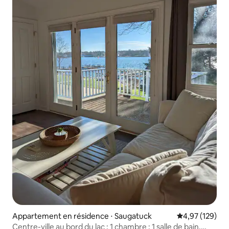
Appartement en résidence ⋅ Saugatuck
Évaluation moy
4,97 (129)
Centre-ville au bord du lac ; 1 chambre ; 1 salle de bain,