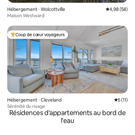
Hébergement ⋅ Wolcottville
Évaluation mo
4,98 (58)
Maison Westward
Coup de cœur voyageurs
Coups de cœur voyageurs les plus appréciés
Hébergement ⋅ Cleveland
Évaluatio
5 (11)
Sérénité du rivage
Résidences d'appartements au bord de
l'eau