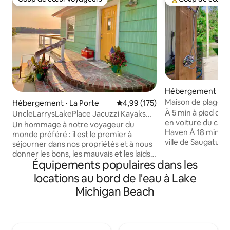
Coup de cœur voyageurs
Coups de cœur vo
Hébergement ⋅ S
n
Maison de plage pr
Hébergement ⋅ La Porte
Évaluation moyenne sur la base 
4,99 (175)
jacuzzi
À 5 min à pied de l
UncleLarrysLakePlace Jacuzzi Kayaks
en voiture du cent
PingPong
Un hommage à notre voyageur du
Haven À 18 min en voiture du centre-
monde préféré : il est le premier à
ville de Saugatuck Évadez-vous dans
séjourner dans nos propriétés et à nous
notre maison de 3
donner les bons, les mauvais et les laids
Haven, dans une
Équipements populaires dans les
commentaires afin que nous puissions
exclusive, à seule
affiner l'expérience ultime pour VOUS.
locations au bord de l'eau à Lake
d'une plage privée
Cette maison au bord du lac récemment
Michigan Beach
accueillir confor
rénovée dispose de 4 espaces de
Dispose d'un jacuzz
couchage, d'un jacuzzi ouvert toute
de chef et d'une 
l'année, d'une salle de jeux avec une
Parfait pour les fa
table de ping-pong et une télévision
quelques kilomètre