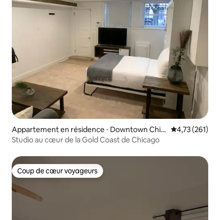
Appartement en résidence ⋅ Downtown Chic
Évaluation moy
4,73 (261)
ago
Studio au cœur de la Gold Coast de Chicago
Coup de cœur voyageurs
Coup de cœur voyageurs