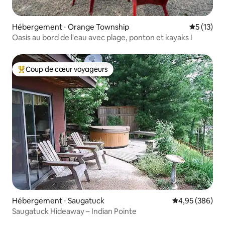
Hébergement ⋅ Orange Township
Évaluation
5 (13)
Oasis au bord de l'eau avec plage, ponton et kayaks !
Coup de cœur voyageurs
Coups de cœur voyageurs les plus appréciés
Hébergement ⋅ Saugatuck
Évaluation moy
4,95 (386)
Saugatuck Hideaway – Indian Pointe