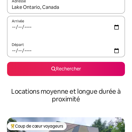
Adresse
Lorsque les résultats s'affichent, utilisez les flèches vers le hau
Arrivée
Départ
Rechercher
Locations moyenne et longue durée à
proximité
Coup de cœur voyageurs
Coups de cœur voyageurs les plus appréciés