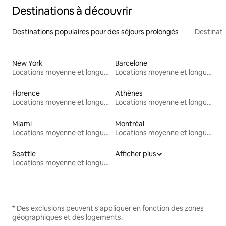
Destinations à découvrir
Destinations populaires pour des séjours prolongés
Destinati
New York
Barcelone
Locations moyenne et longue durée
Locations moyenne et longue durée
Florence
Athènes
Locations moyenne et longue durée
Locations moyenne et longue durée
Miami
Montréal
Locations moyenne et longue durée
Locations moyenne et longue durée
Seattle
Afficher plus
Locations moyenne et longue durée
* Des exclusions peuvent s'appliquer en fonction des zones
géographiques et des logements.