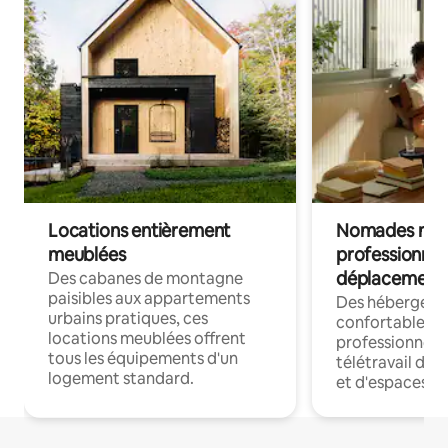
Locations entièrement
Nomades num
meublées
professionnel
déplacement
Des cabanes de montagne
paisibles aux appartements
Des hébergem
urbains pratiques, ces
confortables p
locations meublées offrent
professionnels
tous les équipements d'un
télétravail dis
logement standard.
et d'espaces de