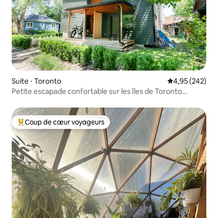
Suite ⋅ Toronto
Évaluation moy
4,95 (242)
Petite escapade confortable sur les îles de Toronto
nouvellement construites
Coup de cœur voyageurs
Coups de cœur voyageurs les plus appréciés