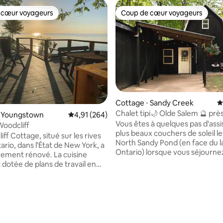
 cœur voyageurs
Coup de cœur voyageurs
 cœur voyageurs
Coup de cœur voyageurs
Cottage ⋅ Sandy Creek
É
Chalet tipi🌙 Olde Salem 🔮 près
⋅ Youngstown
Évaluation moyenne sur la base de 264 commen
4,91 (264)
Ontario
Vous êtes à quelques pas d'assi
oodcliff
plus beaux couchers de soleil le
ff Cottage, situé sur les rives
North Sandy Pond (en face du l
ario, dans l'État de New York, a
Ontario) lorsque vous séjourne
rement rénové. La cuisine
notre chalet en A relaxant, uni
 dotée de plans de travail en
confortable, inspiré par tout ce
un îlot/bar et offre des vues
magique et terreux. Asseyez-v
ires. La cuisine s'ouvre sur un
du feu dans la cour arrière, sir
on avec une cheminée à gaz et
 la base de 281 commentaires : 4,95 sur 5
café près du foyer électrique, l
fenêtres donnant sur la nouvelle
livre dans le coin de la chambre
t le lac Ontario. Profitez d'un
des jeux de société, dansez dan
mp au coucher du soleil dans le