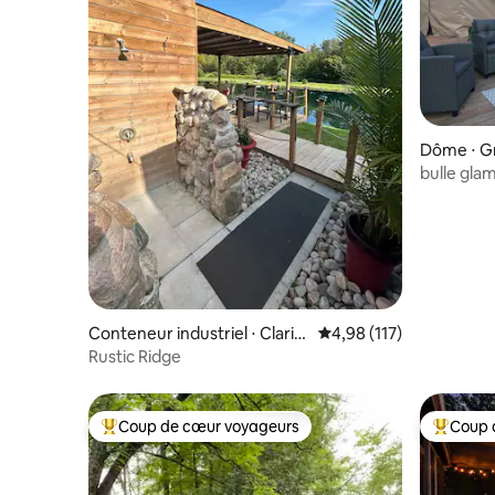
Dôme ⋅ G
bulle gla
Conteneur industriel ⋅ Clarin
Évaluation moyenne sur
4,98 (117)
gton
Rustic Ridge
Coup de cœur voyageurs
Coup 
Coups de cœur voyageurs les plus appréciés
Coups de