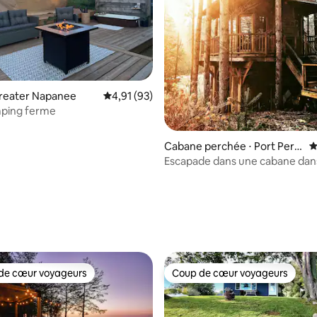
reater Napanee
Évaluation moyenne sur la base de 93 comme
4,91 (93)
mping ferme
Cabane perchée ⋅ Port Perr
É
y
Escapade dans une cabane dans
arbres
 la base de 117 commentaires : 4,98 sur 5
de cœur voyageurs
Coup de cœur voyageurs
 cœur voyageurs les plus appréciés
Coup de cœur voyageurs