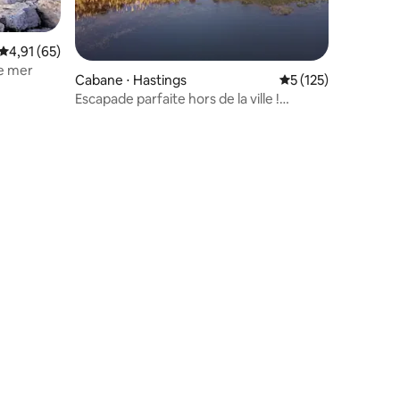
Évaluation moyenne sur la base de 65 commentaires : 4,91 sur 5
4,91 (65)
e mer
Cabane ⋅ Hastings
Évaluation moyenne 
5 (125)
Escapade parfaite hors de la ville !
ntaires : 4,98 sur 5
Cabane au bord de l'eau hors réseau