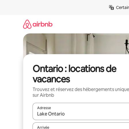
Aller
Certai
directement
au
contenu
Ontario : locations de
vacances
Trouvez et réservez des hébergements uniqu
sur Airbnb
Adresse
Lorsque les résultats s'affichent, utilisez les flèc
Arrivée