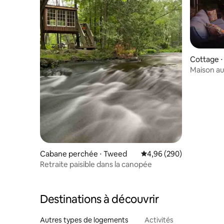
Cottage ⋅
Maison au
vinicole
Cabane perchée ⋅ Tweed
Évaluation moyenne sur 
4,96 (290)
Retraite paisible dans la canopée
Destinations à découvrir
Autres types de logements
Activités