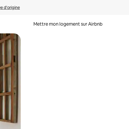
ue d'origine
Mettre mon logement sur Airbnb
sant glisser.