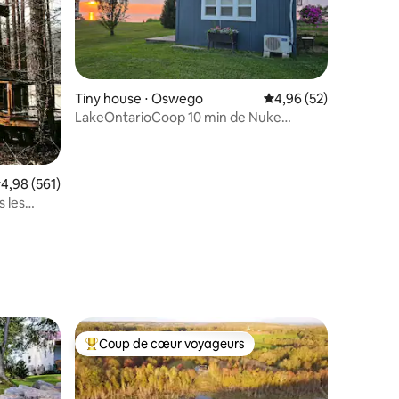
Tiny house ⋅ Oswego
Évaluation moyenne su
4,96 (52)
LakeOntarioCoop 10 min de Nuke
ntaires : 4,91 sur 5
*réduction longue durée
valuation moyenne sur la base de 561 commentaires : 4,98 sur 5
4,98 (561)
 les
Coup de cœur voyageurs
Coups de cœur voyageurs les plus appréciés