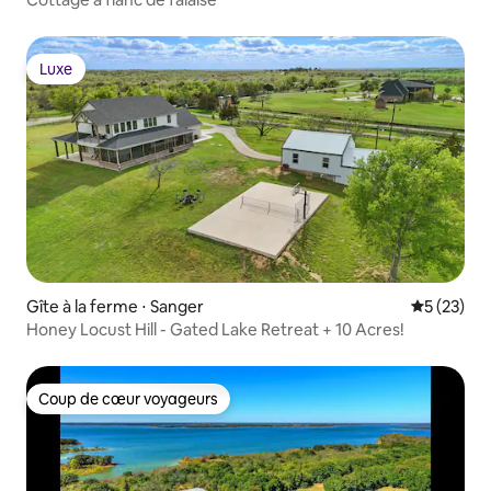
Luxe
Luxe
Gîte à la ferme ⋅ Sanger
Évaluation
5 (23)
Honey Locust Hill - Gated Lake Retreat + 10 Acres!
Coup de cœur voyageurs
Coup de cœur voyageurs