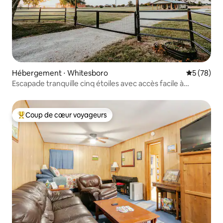
Hébergement ⋅ Whitesboro
Évaluation
5 (78)
Escapade tranquille cinq étoiles avec accès facile à
l'autoroute 82
Coup de cœur voyageurs
Coups de cœur voyageurs les plus appréciés