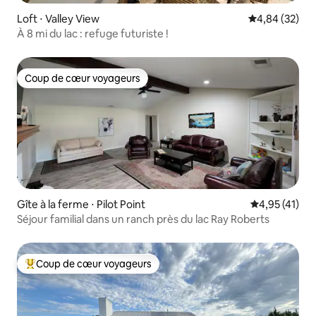
Loft ⋅ Valley View
Évaluation mo
4,84 (32)
À 8 mi du lac : refuge futuriste !
Coup de cœur voyageurs
Coup de cœur voyageurs
Gîte à la ferme ⋅ Pilot Point
Évaluation mo
4,95 (41)
Séjour familial dans un ranch près du lac Ray Roberts
Coup de cœur voyageurs
Coups de cœur voyageurs les plus appréciés