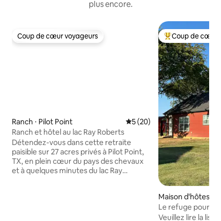
plus encore.
Coup de cœur voyageurs
Coup de cœur 
Coup de cœur voyageurs
Coups de cœur vo
Ranch ⋅ Pilot Point
Évaluation moyenne sur la b
5 (20)
Ranch et hôtel au lac Ray Roberts
Détendez-vous dans cette retraite
paisible sur 27 acres privés à Pilot Point,
TX, en plein cœur du pays des chevaux
et à quelques minutes du lac Ray
Roberts. Notre casita d'hôtes se trouve
sur un ranch de chevaux calme et
Maison d'hôtes ⋅ Pi
sécurisé, idéal pour les voyageurs avec
Le refuge pour ell
des chevaux, du bétail ou des bateaux.
Veuillez lire la lis
Les voyageurs apprécient l'accès facile à