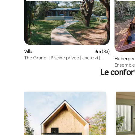
Villa
Évaluation moyenne
5 (33)
The Grand. | Piscine privée | Jacuzzi |
Hébergem
Faune sauvage |
Ensemble 
Le confor