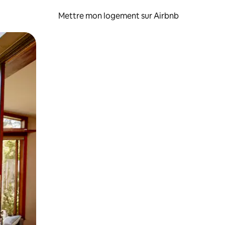
Mettre mon logement sur Airbnb
sant glisser.