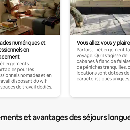
des numériques et
Vous allez vous y plaire
essionnels en
Parfois, l'hébergement fai
voyage. Qu'il s'agisse de
acement
cabanes à flanc de falais
hébergements
de péniches tranquilles, 
rtables pour les
locations sont dotées de
ssionnels nomades et en
caractéristiques uniques
ravail disposant du wifi
espaces de travail dédiés.
ments et avantages des séjours longu