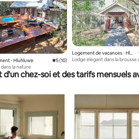
 sur la base de 33 commentaires : 5 sur 5
Logement de vacances ⋅ Hluh
luwe
Lodge élégant dans la brousse
ent ⋅ Hluhluwe
Évaluation moyenne sur la base de 10 co
5 (10)
piscine - Kuleni Game Park
dans la nature
t d'un chez-soi et des tarifs mensuels 