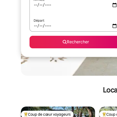
Départ
Rechercher
Loca
Coup de cœur voyageurs
Coup 
Coups de cœur voyageurs les plus appréciés
Coups de