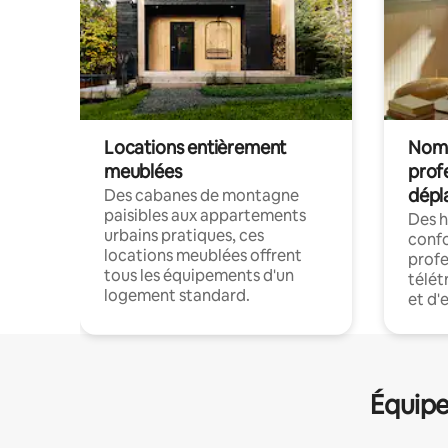
Locations entièrement
Noma
meublées
prof
dépl
Des cabanes de montagne
paisibles aux appartements
Des 
urbains pratiques, ces
confo
locations meublées offrent
profe
tous les équipements d'un
télét
logement standard.
et d'
Équipe