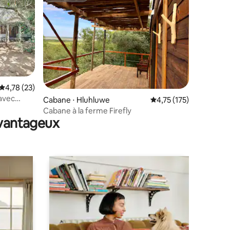
Évaluation moyenne sur la base de 23 commentaires : 4,78 sur 5
4,78 (23)
 avec
mmentaires : 5 sur 5
Cabane ⋅ Hluhluwe
Évaluation moyenne sur
4,75 (175)
Cabane à la ferme Firefly
avantageux