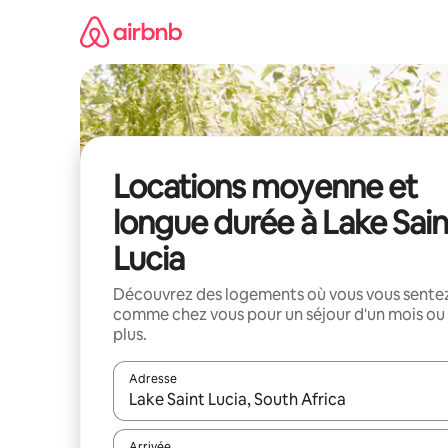
Aller
directement
au
contenu
Locations moyenne et
longue durée à Lake Sain
Lucia
Découvrez des logements où vous vous sente
comme chez vous pour un séjour d'un mois ou
plus.
Adresse
Lorsque les résultats s'affichent, utilisez les flèc
Arrivée