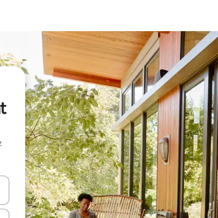
t
z
hes vers le haut et vers le bas pour les parcourir ou en appuyant et en fai