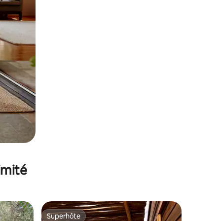
imité
Superhôte
Superhôte