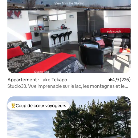
Appartement ⋅ Lake Tekapo
Évaluation mo
4,9 (226)
Studio33. Vue imprenable sur le lac, les montagnes et le
ciel nocturne
Coup de cœur voyageurs
Coups de cœur voyageurs les plus appréciés