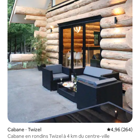
Cabane ⋅ Twizel
Évaluation moy
4,96 (264)
Cabane en rondins Twizel à 4 km du centre-ville