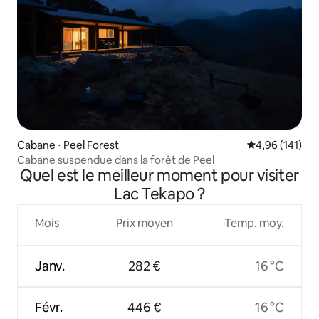
Cabane ⋅ Peel Forest
Évaluation moy
4,96 (141)
Cabane suspendue dans la forêt de Peel
Quel est le meilleur moment pour visiter
Lac Tekapo ?
Mois
Prix moyen
Temp. moy.
Janv.
282 €
16 °C
Févr.
446 €
16 °C