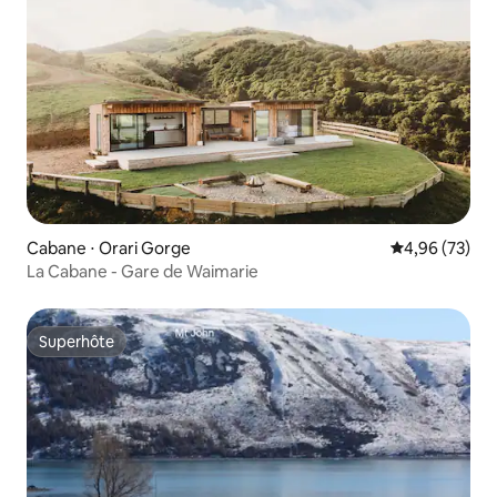
Cabane ⋅ Orari Gorge
Évaluation mo
4,96 (73)
La Cabane - Gare de Waimarie
Superhôte
Superhôte