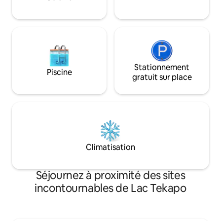
pour des escapades romantiques et
agneaux de compa
paisibles ou des aventures en famille,
décembre), une p
avec un vaste espace extérieur pour se
alpagas et nos che
détendre et se retrouver.
poulets amicaux. 
Stationnement
Piscine
gratuit sur place
Climatisation
Séjournez à proximité des sites
incontournables de Lac Tekapo