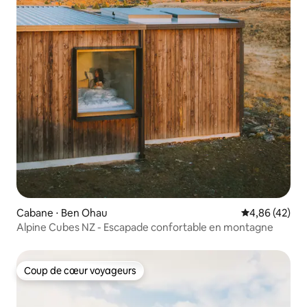
Cabane ⋅ Ben Ohau
Évaluation mo
4,86 (42)
Alpine Cubes NZ - Escapade confortable en montagne
Coup de cœur voyageurs
Coup de cœur voyageurs