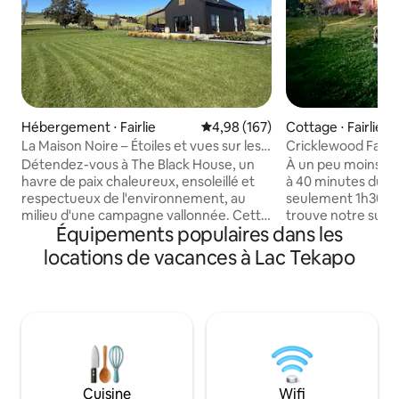
Hébergement ⋅ Fairlie
Évaluation moyenne sur la base 
4,98 (167)
Cottage ⋅ Fairlie
La Maison Noire – Étoiles et vues sur les
Cricklewood Farm
Alpes
des alpagas et jac
Détendez-vous à The Black House, un
À un peu moins de 
havre de paix chaleureux, ensoleillé et
à 40 minutes du la
respectueux de l'environnement, au
seulement 1h30 d
milieu d'une campagne vallonnée. Cette
trouve notre supe
Équipements populaires dans les
maison moderne et élégante de
historique. Observez et caressez nos
trois chambres offre confort,
animaux amicaux d
locations de vacances à Lac Tekapo
équipements complets et une vue
profitez de l'une 
imprenable sur le mont Dobson et les
les étoiles de Nou
montagnes. Promenez-vous jusqu'au lac
notre magnifique jacuzzi. P
Opuha ou explorez le canton de Fairlie et
séjour, nous offron
le lac Tekapo à proximité. Profitez du
des animaux de 1 
bain extérieur sous un ciel étoilé de
laquelle vous visit
renommée mondiale – idéal pour une
animaux amicaux, 
observation des étoiles inoubliable. Idéal
l'alimentation à la
Cuisine
Wifi