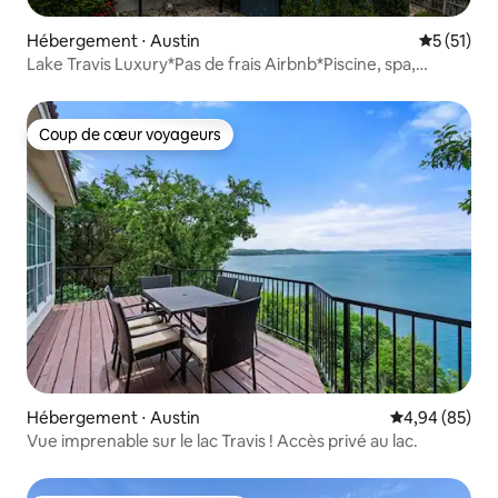
Hébergement ⋅ Austin
Évaluation
5 (51)
Lake Travis Luxury*Pas de frais Airbnb*Piscine, spa,
16 personnes
Coup de cœur voyageurs
Coup de cœur voyageurs
Hébergement ⋅ Austin
Évaluation mo
4,94 (85)
Vue imprenable sur le lac Travis ! Accès privé au lac.