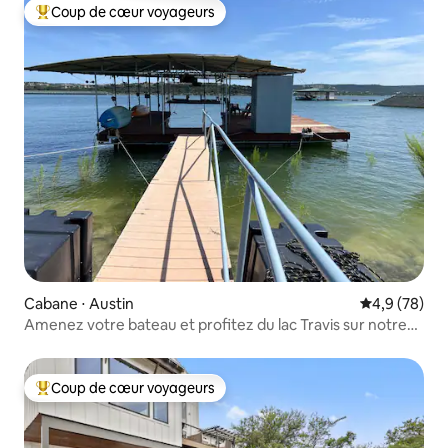
Coup de cœur voyageurs
Coups de cœur voyageurs les plus appréciés
Cabane ⋅ Austin
Évaluation m
4,9 (78)
Amenez votre bateau et profitez du lac Travis sur notre
quai.
Coup de cœur voyageurs
Coups de cœur voyageurs les plus appréciés