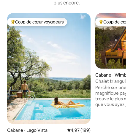
plus encore.
Coup de cœur voyageurs
Coup de cœur 
Coups de cœur voyageurs les plus appréciés
Coups de cœur vo
Cabane ⋅ Wimberl
Chalet triangulai
la nature **jacuzzi
Perché sur une col
magnifique pays de
trouve le plus mag
que vous ayez jam
mélange de style d
de touches artisti
magnifique. La ca
une poche de nat
Cabane ⋅ Lago Vista
Évaluation moyenne sur la base 
4,97 (199)
3 acres de chênes