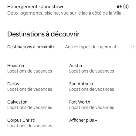
Hébergement ⋅ Jonestown
Évaluatio
5 (4)
Deux logements, piscine, vue sur le lac à côté de la Villa
Antonia
Destinations à découvrir
Destinations à proximité
Autres types de logements
Lie
Houston
Austin
Locations de vacances
Locations de vacances
Dallas
San Antonio
Locations de vacances
Locations de vacances
Galveston
Fort Worth
Locations de vacances
Locations de vacances
Corpus Christi
Afficher plus
Locations de vacances