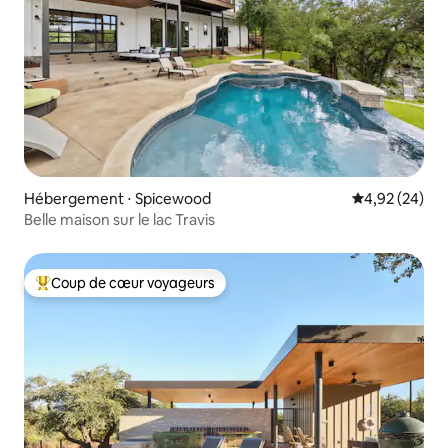
Hébergement ⋅ Spicewood
Évaluation mo
4,92 (24)
Belle maison sur le lac Travis
Coup de cœur voyageurs
Coups de cœur voyageurs les plus appréciés