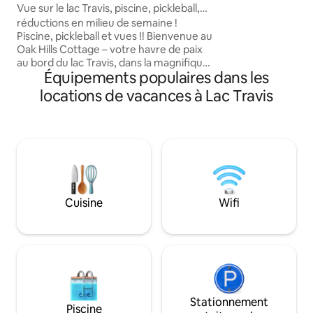
Vue sur le lac Travis, piscine, pickleball,
Les grandes fenêtr
capacité d'hébergement de
réductions en milieu de semaine !
terrasse surélevé
6 personnes
Piscine, pickleball et vues !! Bienvenue au
incroyable sur le c
Oak Hills Cottage – votre havre de paix
travers les collines
au bord du lac Travis, dans la magnifique
sombre met en scè
Équipements populaires dans les
ville de Lago Vista, au Texas. Niché au
couper le souffle. 
milieu de collines pittoresques, notre
extérieure sont la 
locations de vacances à Lac Travis
cottage offre une vue à couper le
souffle, créant ainsi la toile de fond
idéale pour votre escapade paisible.
Pouvant accueillir jusqu’à 6 personnes,
cette retraite confortable est une
destination idyllique pour les familles, les
amis ou les couples à la recherche de
vacances agréables. Venez profiter de
Cuisine
Wifi
vos vacances, de votre séjour près de
chez vous ou de votre pause télétravail !
Stationnement
Piscine