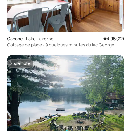
Cabane ⋅ Lake Luzerne
Évaluation mo
4,95 (22)
Cottage de plage - à quelques minutes du lac George
Superhôte
Superhôte