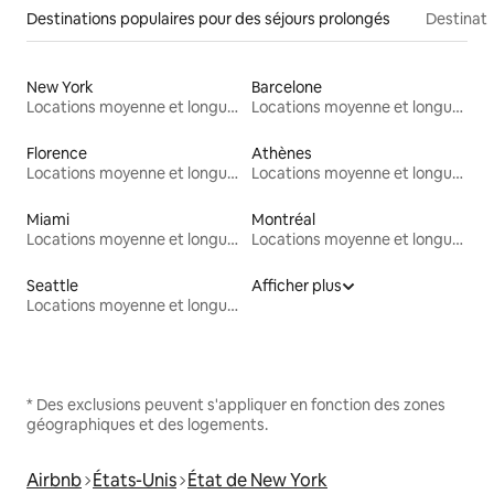
Destinations populaires pour des séjours prolongés
Destinati
New York
Barcelone
Locations moyenne et longue durée
Locations moyenne et longue durée
Florence
Athènes
Locations moyenne et longue durée
Locations moyenne et longue durée
Miami
Montréal
Locations moyenne et longue durée
Locations moyenne et longue durée
Seattle
Afficher plus
Locations moyenne et longue durée
* Des exclusions peuvent s'appliquer en fonction des zones
géographiques et des logements.
Airbnb
États-Unis
État de New York