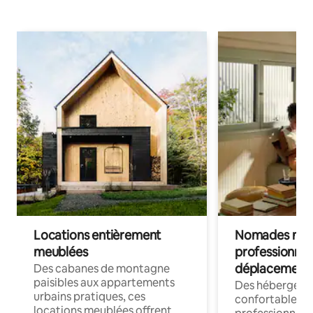
Locations entièrement
Nomades num
meublées
professionnel
déplacement
Des cabanes de montagne
paisibles aux appartements
Des hébergem
urbains pratiques, ces
confortables p
locations meublées offrent