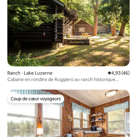
Ranch ⋅ Lake Luzerne
Évaluation mo
4,93 (46)
Cabane en rondins de Ruggiero au ranch historique
Painted Pony
Coup de cœur voyageurs
Coup de cœur voyageurs