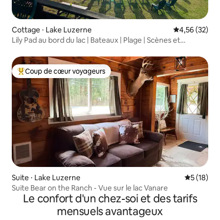
Cottage ⋅ Lake Luzerne
Évaluation mo
4,56 (32)
Lily Pad au bord du lac | Bateaux | Plage | Scènes et
détente
Coup de cœur voyageurs
Coups de cœur voyageurs les plus appréciés
Suite ⋅ Lake Luzerne
Évaluation
5 (18)
Suite Bear on the Ranch - Vue sur le lac Vanare
Le confort d'un chez-soi et des tarifs
mensuels avantageux