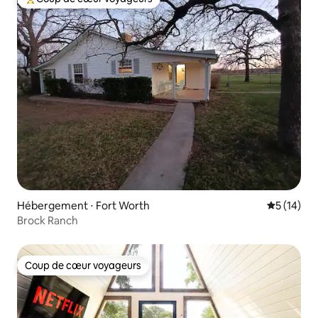
Coups de cœur voyageurs les plus appréciés
Hébergement ⋅ Fort Worth
Évaluation
5 (14)
Brock Ranch
Coup de cœur voyageurs
Coup de cœur voyageurs