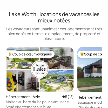
Lake Worth : locations de vacances les
mieux notées
Les voyageurs sont unanimes : ces logements sont très
bien notés en termes d'emplacement, de propreté et
plus encore.
Coup de cœur voyageurs
Coup de cœur 
Coups de cœur voyageurs les plus appréciés
Coups de cœur vo
Hébergement ⋅ Azle
Évaluation moyenne sur la b
5 (13)
Hébergement ⋅ Az
Maison au bord du lac pour s'amuser en
Escapade moderne
famille @ Eagle Mountain Lake !
Situé directement sur le lac
marche du lac - Ca
L'Eagle House est