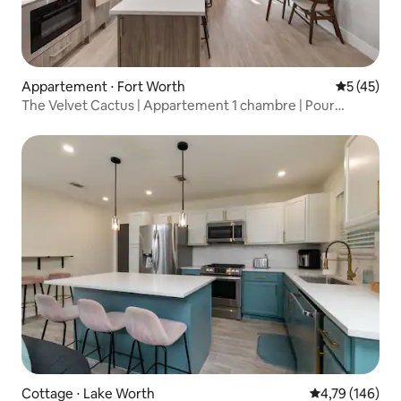
Appartement ⋅ Fort Worth
Évaluation
5 (45)
The Velvet Cactus | Appartement 1 chambre | Pour
3 personnes | Fort Worth
Cottage ⋅ Lake Worth
Évaluation moy
4,79 (146)