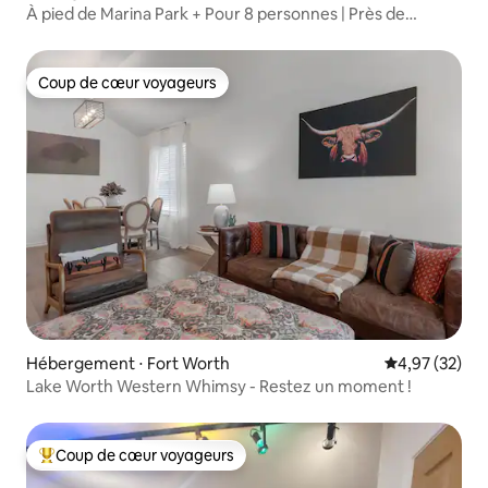
À pied de Marina Park + Pour 8 personnes | Près de
Stockyards
Coup de cœur voyageurs
Coup de cœur voyageurs
Hébergement ⋅ Fort Worth
Évaluation mo
4,97 (32)
Lake Worth Western Whimsy - Restez un moment !
Coup de cœur voyageurs
Coups de cœur voyageurs les plus appréciés