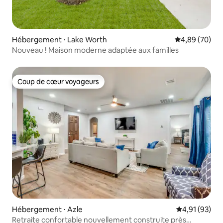
Hébergement ⋅ Lake Worth
Évaluation mo
4,89 (70)
Nouveau ! Maison moderne adaptée aux familles
Coup de cœur voyageurs
Coup de cœur voyageurs
Hébergement ⋅ Azle
Évaluation mo
4,91 (93)
Retraite confortable nouvellement construite près