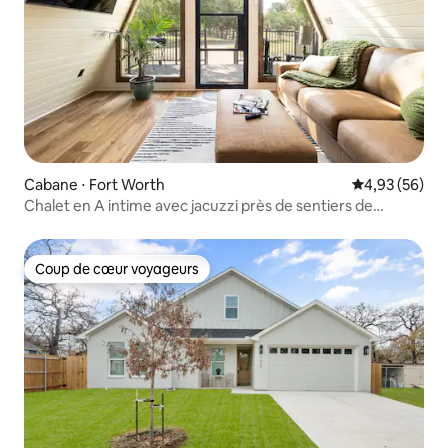
Cabane ⋅ Fort Worth
Évaluation mo
4,93 (56)
Chalet en A intime avec jacuzzi près de sentiers de
randonnée et de Stockyards
Coup de cœur voyageurs
Coup de cœur voyageurs