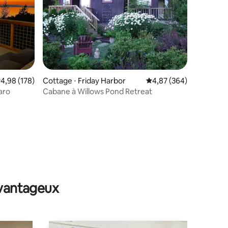
taires : 4,89 sur 5
valuation moyenne sur la base de 178 commentaires : 4,98 sur 5
4,98 (178)
Cottage ⋅ Friday Harbor
Évaluation moyenne sur
4,87 (364)
aro
Cabane à Willows Pond Retreat
avantageux