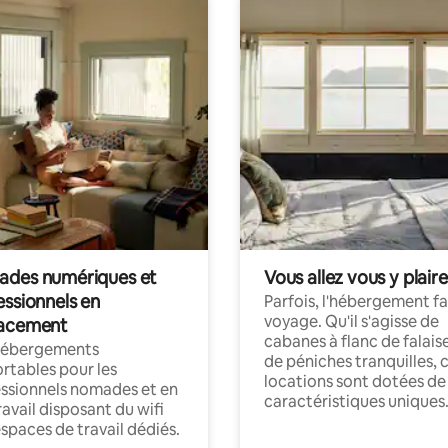
des numériques et
Vous allez vous y plaire
essionnels en
Parfois, l'hébergement fai
voyage. Qu'il s'agisse de
acement
cabanes à flanc de falais
hébergements
de péniches tranquilles, 
rtables pour les
locations sont dotées de
ssionnels nomades et en
caractéristiques uniques
ravail disposant du wifi
espaces de travail dédiés.