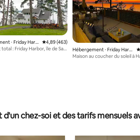
ent ⋅ Friday Harb
Évaluation moyenne sur la base de 463 commen
4,89 (463)
total : Friday Harbor, île de San
Hébergement ⋅ Friday Harb
É
or
Maison au coucher du soleil à H
la base de 190 commentaires : 4,89 sur 5
t d'un chez-soi et des tarifs mensuels 