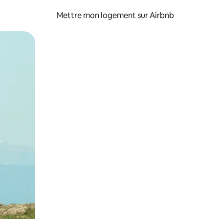
Mettre mon logement sur Airbnb
sant glisser.