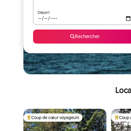
Départ
Rechercher
Loca
Coup de cœur voyageurs
Coup 
Coups de cœur voyageurs les plus appréciés
Coups de