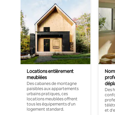
Locations entièrement
Noma
meublées
prof
dépl
Des cabanes de montagne
paisibles aux appartements
Des 
urbains pratiques, ces
confo
locations meublées offrent
profe
tous les équipements d'un
télét
logement standard.
et d'