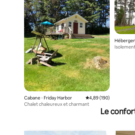
Hébergem
or
Isolement 
Juan
Cabane ⋅ Friday Harbor
Évaluation moyenne sur 
4,89 (190)
Chalet chaleureux et charmant
Le confor