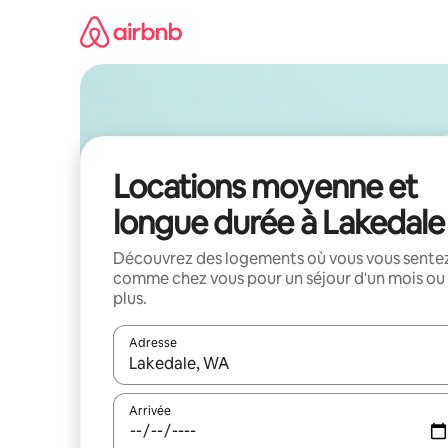
Aller
directement
au
contenu
Locations moyenne et
longue durée à Lakedale
Découvrez des logements où vous vous sente
comme chez vous pour un séjour d'un mois ou
plus.
Adresse
Lorsque les résultats s'affichent, utilisez les flèc
Arrivée