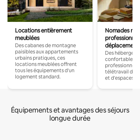
Locations entièrement
Nomades num
meublées
professionnel
déplacement
Des cabanes de montagne
paisibles aux appartements
Des hébergem
urbains pratiques, ces
confortables p
locations meublées offrent
professionnels
tous les équipements d'un
télétravail dis
logement standard.
et d'espaces de
Équipements et avantages des séjours
longue durée