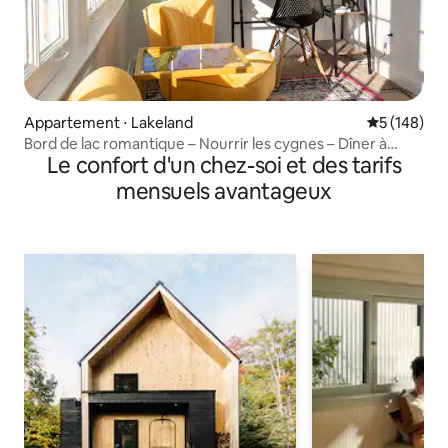
Appartement ⋅ Lakeland
Évaluation 
5 (148)
Bord de lac romantique – Nourrir les cygnes – Dîner à
Le confort d'un chez-soi et des tarifs
distance de marche
mensuels avantageux