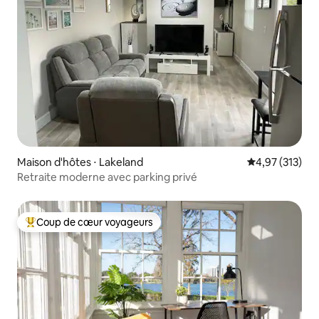
Maison d'hôtes ⋅ Lakeland
Évaluation moy
4,97 (313)
Retraite moderne avec parking privé
Coup de cœur voyageurs
Coups de cœur voyageurs les plus appréciés