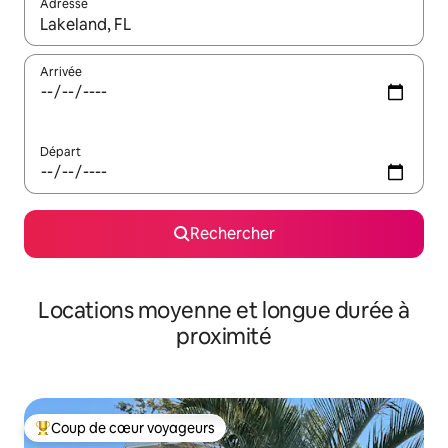
Adresse
Lorsque les résultats s'affichent, utilisez les flèches vers le hau
Arrivée
Départ
Rechercher
Locations moyenne et longue durée à
proximité
Coup de cœur voyageurs
Coups de cœur voyageurs les plus appréciés