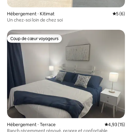
Hébergement ⋅ Kitimat
Évaluatio
5 (6)
Un chez-soi loin de chez soi
Coup de cœur voyageurs
Coup de cœur voyageurs
Hébergement ⋅ Terrace
Évaluation mo
4,93 (15)
Ranch récemment rénové, propre et confortable