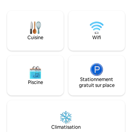
mini-réfrigérateur et un lit double. La
privée ; un lit Que
cuisine est entièrement équipée pour
des rideaux occult
une famille et comprend un lave-
un bar à café gratu
vaisselle. Sirotez votre café au soleil du
42", une table pour
matin sur la terrasse donnant sur le lac
travail ; une kitc
et les montagnes. Détendez-vous dans
salle de bain avec
le belvédère ou pagayez en kayak.
de rangement dans
Cuisine
Wifi
Accédez à la station de ski de Shames en
buanderie partagé
hiver ou restez à proximité et faites de la
stockage sécurisé 
raquette ou de la randonnée.
nécessaire.
Stationnement
Piscine
gratuit sur place
Climatisation