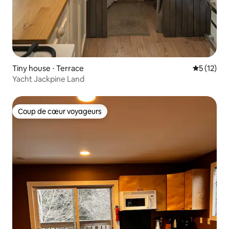
Tiny house ⋅ Terrace
Évaluation
5 (12)
Yacht Jackpine Land
Coup de cœur voyageurs
Coup de cœur voyageurs