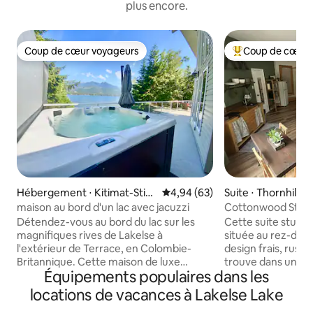
plus encore.
Coup de cœur voyageurs
Coup de cœur 
Coup de cœur voyageurs
Coups de cœur vo
Hébergement ⋅ Kitimat-Stiki
Évaluation moyenne sur la base
4,94 (63)
Suite ⋅ Thornhill
ne
maison au bord d'un lac avec jacuzzi
Cottonwood Stud
Détendez-vous au bord du lac sur les
Cette suite studio
magnifiques rives de Lakelse à
située au rez-de-
l'extérieur de Terrace, en Colombie-
design frais, rusti
Britannique. Cette maison de luxe
trouve dans un qua
Équipements populaires dans les
dispose d'un poêle à granulés, de 3 salles
familial, à seulem
de bain et de 2 chambres privées ainsi
voiture du centre-vi
locations de vacances à Lakelse Lake
que d'un loft avec une télévision, un
logement compren