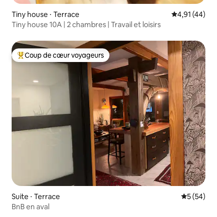
Tiny house ⋅ Terrace
Évaluation mo
4,91 (44)
Tiny house 10A | 2 chambres | Travail et loisirs
Coup de cœur voyageurs
Coups de cœur voyageurs les plus appréciés
Suite ⋅ Terrace
Évaluation
5 (54)
BnB en aval