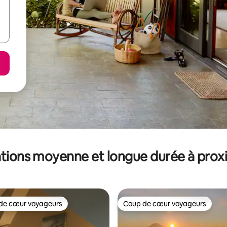
tions moyenne et longue durée à prox
de cœur voyageurs
Coup de cœur voyageurs
 cœur voyageurs les plus appréciés
Coup de cœur voyageurs