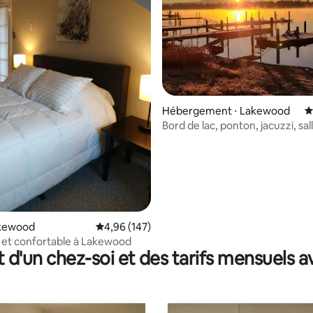
la base de 134 commentaires : 4,96 sur 5
Hébergement ⋅ Lakewood
É
Bord de lac, ponton, jacuzzi, sal
climatisation, foyer 4
akewood
Évaluation moyenne sur la base de 147 commen
4,96 (147)
é et confortable à Lakewood
t d'un chez-soi et des tarifs mensuels 