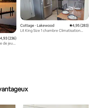
Cottage ⋅ Lakewood
Évaluation moyenne sur
4,95 (283)
Lit King Size 1 chambre Climatisation
Chalet W/D JBLM American Lake
valuation moyenne sur la base de 236 commentaires : 4,93 sur 5
4,93 (236)
le de jeux,
taires : 4,96 sur 5
avantageux