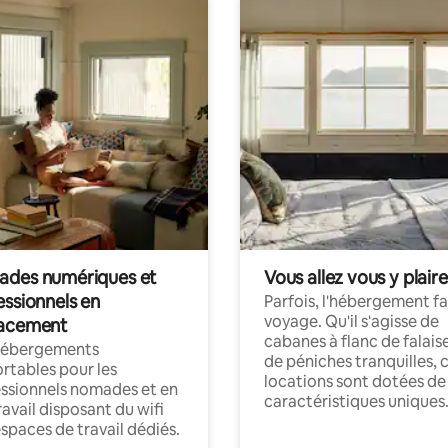
des numériques et
Vous allez vous y plaire
essionnels en
Parfois, l'hébergement fai
voyage. Qu'il s'agisse de
acement
cabanes à flanc de falais
hébergements
de péniches tranquilles, 
rtables pour les
locations sont dotées de
ssionnels nomades et en
caractéristiques uniques
ravail disposant du wifi
espaces de travail dédiés.