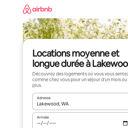
Aller
directement
au
contenu
Locations moyenne et
longue durée à Lakewo
Découvrez des logements où vous vous sente
comme chez vous pour un séjour d'un mois ou
plus.
Adresse
Lorsque les résultats s'affichent, utilisez les flèc
Arrivée