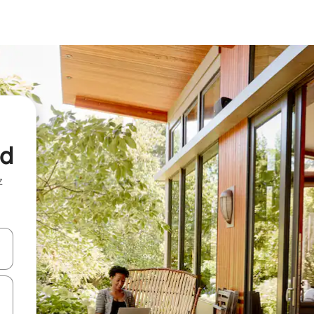
od
z
hes vers le haut et vers le bas pour les parcourir ou en appuyant et en fai