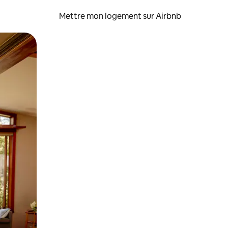
Mettre mon logement sur Airbnb
sant glisser.