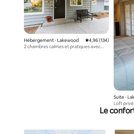
Hébergement ⋅ Lakewood
Évaluation moyenne sur 
4,96 (134)
2 chambres calmes et pratiques avec
abri auto
Suite ⋅ L
Loft priv
Le confor