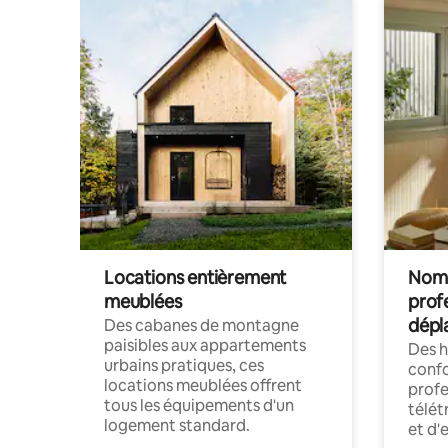
Locations entièrement
Noma
meublées
prof
dépl
Des cabanes de montagne
paisibles aux appartements
Des 
urbains pratiques, ces
confo
locations meublées offrent
profe
tous les équipements d'un
télét
logement standard.
et d'