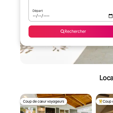
Départ
Rechercher
Loca
Coup de cœur voyageurs
Coup 
Coup de cœur voyageurs
Coups de