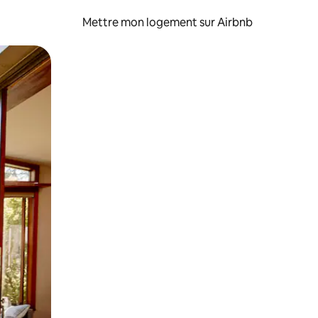
Mettre mon logement sur Airbnb
sant glisser.