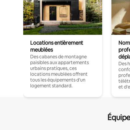
Locations entièrement
Noma
meublées
prof
dépl
Des cabanes de montagne
paisibles aux appartements
Des 
urbains pratiques, ces
confo
locations meublées offrent
profe
tous les équipements d'un
télét
logement standard.
et d'
Équipe