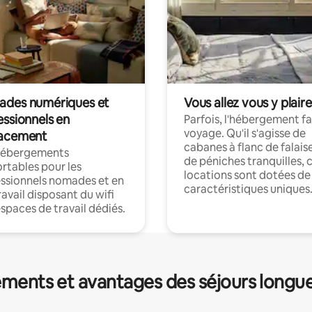
des numériques et
Vous allez vous y plaire
essionnels en
Parfois, l'hébergement fai
voyage. Qu'il s'agisse de
acement
cabanes à flanc de falais
hébergements
de péniches tranquilles, 
rtables pour les
locations sont dotées de
ssionnels nomades et en
caractéristiques uniques
ravail disposant du wifi
espaces de travail dédiés.
ments et avantages des séjours longu