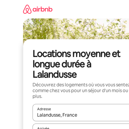
Aller
directement
au
contenu
Locations moyenne et
longue durée à
Lalandusse
Découvrez des logements où vous vous sente
comme chez vous pour un séjour d'un mois ou
plus.
Adresse
Lorsque les résultats s'affichent, utilisez les flèc
Arrivée