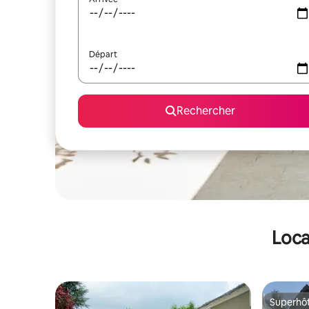
Départ
Rechercher
Loca
Superhô
Superhô