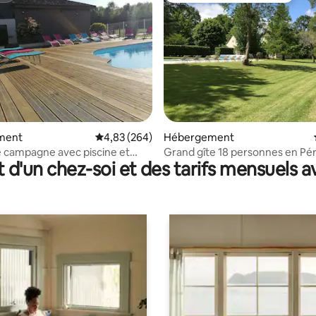
sur la base de 4 commentaires : 4,5 sur 5
ment
Évaluation moyenne sur la base de 264 commen
4,83 (264)
Hébergement
 campagne avec piscine et
Grand gîte 18 personnes en Pé
t d'un chez-soi et des tarifs mensuels 
turé