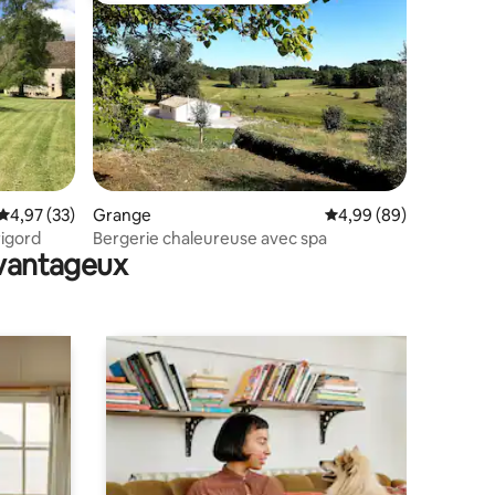
taires : 4,83 sur 5
Évaluation moyenne sur la base de 33 commentaires : 4,97 sur 5
4,97 (33)
Grange
Évaluation moyenne su
4,99 (89)
rigord
Bergerie chaleureuse avec spa
avantageux