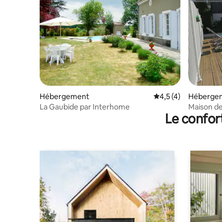
Hébergement
Évaluation moyenne 
4,5 (4)
Héberge
La Gaubide par Interhome
Maison de
Le confor
jardin clô