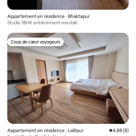
Appartement en résidence ⋅ Bhaktapur
Studio 1BHK entièrement meublé
Coup de cœur voyageurs
Coup de cœur voyageurs
Appartement en résidence ⋅ Lalitpur
Évaluation m
4,88 (8)