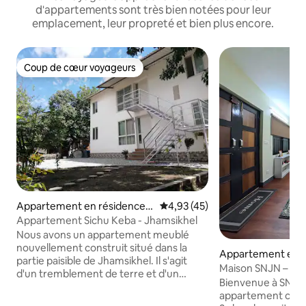
d'appartements sont très bien notées pour leur
emplacement, leur propreté et bien plus encore.
Coup de cœur voyageurs
Coup de cœur voyageurs
Appartement en résidence ⋅
Évaluation moyenne sur la base
4,93 (45)
Lalitpur
Appartement Sichu Keba - Jhamsikhel
Nous avons un appartement meublé
nouvellement construit situé dans la
Appartement en r
partie paisible de Jhamsikhel. Il s'agit
r Thimi
Maison SNJN – Séjo
d'un tremblement de terre et d'un
2 chambres près d
Bienvenue à SNJN
incendie. Il n'y a pas de pénurie d'eau et
appartement conf
un approvisionnement en eau chaude