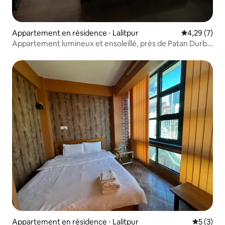
Appartement en résidence ⋅ Lalitpur
Évaluation m
4,29 (7)
Appartement lumineux et ensoleillé, près de Patan Durbr
Squa Ktm Népal
Appartement en résidence ⋅ Lalitpur
Évaluatio
5 (3)