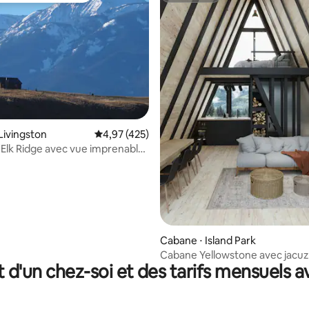
la base de 188 commentaires : 4,99 sur 5
Livingston
Évaluation moyenne sur la base de 425 comme
4,97 (425)
Elk Ridge avec vue imprenable
ellowstone
Cabane ⋅ Island Park
Cabane Yellowstone avec jacuzz
t d'un chez-soi et des tarifs mensuels 
20 min du parc national de Yell