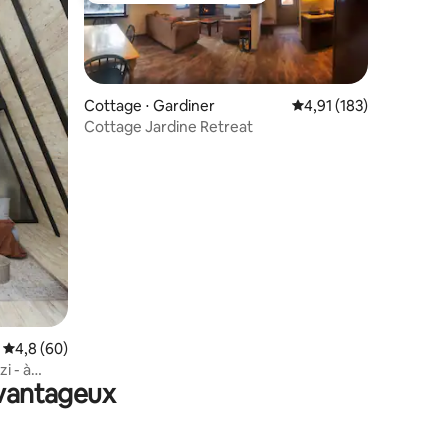
Cottage ⋅ Gardiner
Évaluation moyenne sur
4,91 (183)
Cottage Jardine Retreat
ntaires : 4,97 sur 5
Évaluation moyenne sur la base de 60 commentaires : 4,8 sur 5
4,8 (60)
i - à
avantageux
owstone !