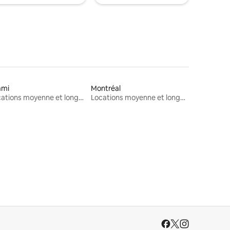
ami
Montréal
Locations moyenne et longue durée
Locations moyenne et longue durée