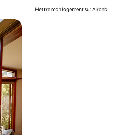
Mettre mon logement sur Airbnb
sant glisser.