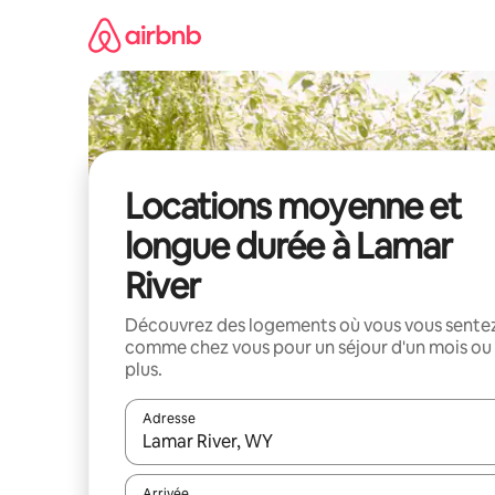
Aller
directement
au
contenu
Locations moyenne et
longue durée à Lamar
River
Découvrez des logements où vous vous sente
comme chez vous pour un séjour d'un mois ou
plus.
Adresse
Lorsque les résultats s'affichent, utilisez les flèc
Arrivée