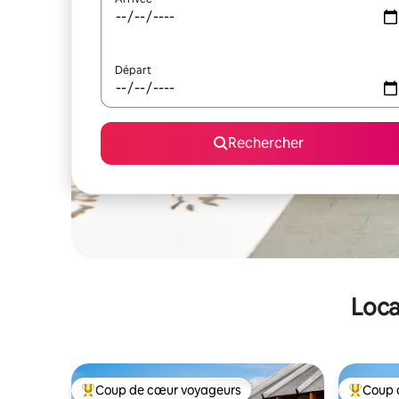
Départ
Rechercher
Loca
Coup de cœur voyageurs
Coup 
Coups de cœur voyageurs les plus appréciés
Coups de