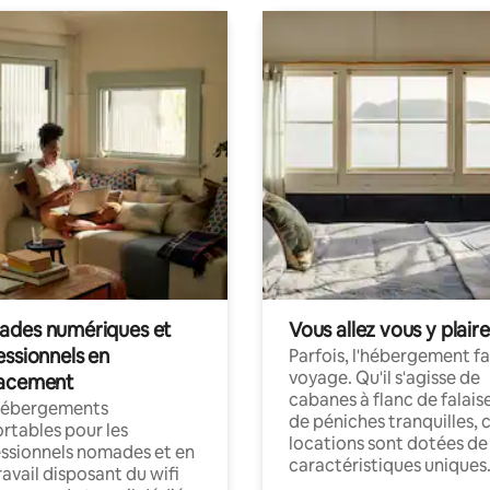
des numériques et
Vous allez vous y plaire
essionnels en
Parfois, l'hébergement fai
voyage. Qu'il s'agisse de
acement
cabanes à flanc de falais
hébergements
de péniches tranquilles, 
rtables pour les
locations sont dotées de
ssionnels nomades et en
caractéristiques uniques
ravail disposant du wifi