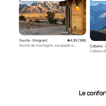
Yourte ⋅ Emigrant
Évaluation moyenne sur 
4,99 (188)
Yourte de montagne, escapade à
Cabane ⋅ 
Yellowstone selon Condé Nast Traveler
Cabane d'
près de Y
Le confor