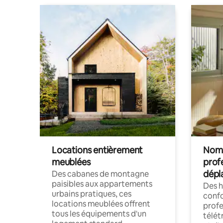
Locations entièrement
Noma
meublées
prof
dépl
Des cabanes de montagne
paisibles aux appartements
Des 
urbains pratiques, ces
confo
locations meublées offrent
profe
tous les équipements d'un
télét