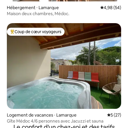
Hébergement ⋅ Lamarque
Évaluation mo
4,98 (54)
Maison deux chambres, Médoc.
Coup de cœur voyageurs
Coups de cœur voyageurs les plus appréciés
Logement de vacances ⋅ Lamarque
Évaluation
5 (27)
Gîte Médoc 4/6 personnes avec Jacuzzi et sauna
Le confort d'un chez-soi et des tarifs