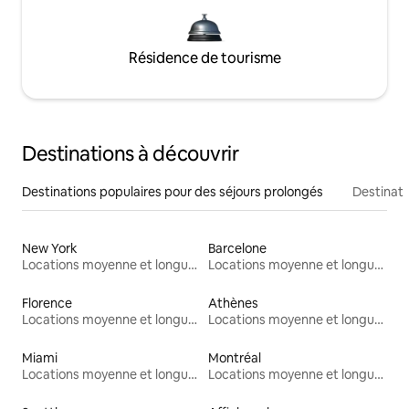
Résidence de tourisme
Destinations à découvrir
Destinations populaires pour des séjours prolongés
Destinati
New York
Barcelone
Locations moyenne et longue durée
Locations moyenne et longue durée
Florence
Athènes
Locations moyenne et longue durée
Locations moyenne et longue durée
Miami
Montréal
Locations moyenne et longue durée
Locations moyenne et longue durée