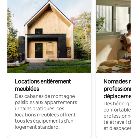
Locations entièrement
Nomades num
meublées
professionnel
déplacement
Des cabanes de montagne
paisibles aux appartements
Des hébergem
urbains pratiques, ces
confortables p
locations meublées offrent
professionnels
tous les équipements d'un
télétravail dis
logement standard.
et d'espaces de