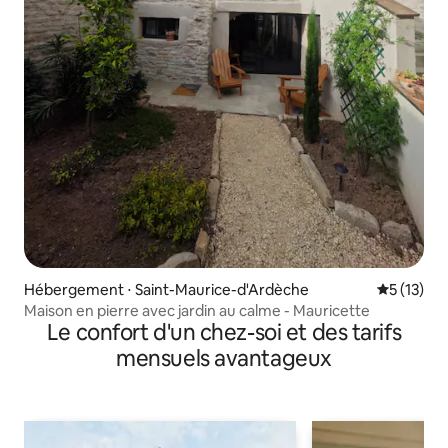
Hébergement ⋅ Saint-Maurice-d'Ardèche
Évaluation
5 (13)
Maison en pierre avec jardin au calme - Mauricette
Le confort d'un chez-soi et des tarifs
mensuels avantageux