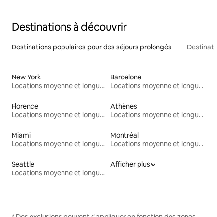
Destinations à découvrir
Destinations populaires pour des séjours prolongés
Destinati
New York
Barcelone
Locations moyenne et longue durée
Locations moyenne et longue durée
Florence
Athènes
Locations moyenne et longue durée
Locations moyenne et longue durée
Miami
Montréal
Locations moyenne et longue durée
Locations moyenne et longue durée
Seattle
Afficher plus
Locations moyenne et longue durée
* Des exclusions peuvent s'appliquer en fonction des zones