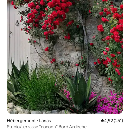
Hébergement ⋅ Lanas
Évaluation moy
4,92 (251)
Studio/terrasse "cocoon" Bord Ardèche