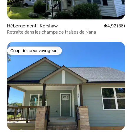
Hébergement ⋅ Kershaw
Évaluation mo
4,92 (36)
Retraite dans les champs de fraises de Nana
Coup de cœur voyageurs
Coup de cœur voyageurs