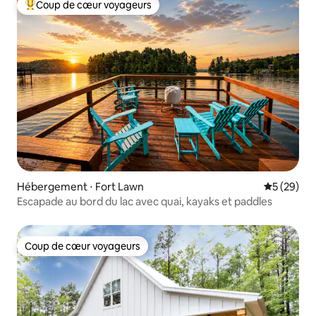
Coup de cœur voyageurs
Coups de cœur voyageurs les plus appréciés
Hébergement ⋅ Fort Lawn
Évaluation
5 (29)
Escapade au bord du lac avec quai, kayaks et paddles
Coup de cœur voyageurs
Coup de cœur voyageurs