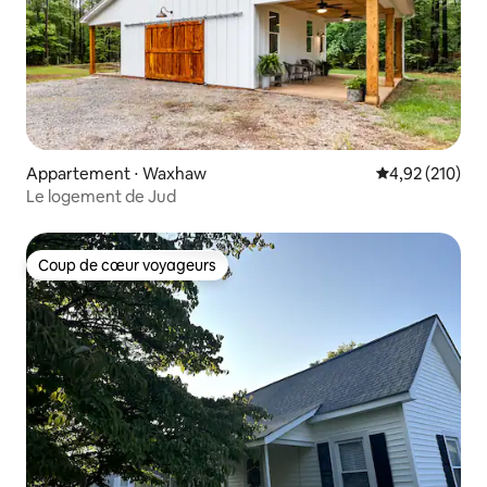
Appartement ⋅ Waxhaw
Évaluation moy
4,92 (210)
Le logement de Jud
Coup de cœur voyageurs
Coup de cœur voyageurs