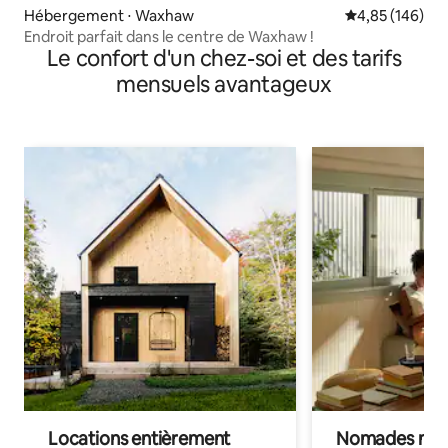
Hébergement ⋅ Waxhaw
Évaluation moy
4,85 (146)
Endroit parfait dans le centre de Waxhaw !
Le confort d'un chez-soi et des tarifs
mensuels avantageux
Locations entièrement
Nomades num