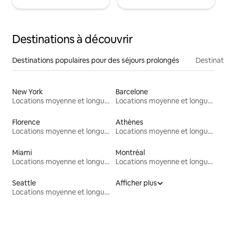
Destinations à découvrir
Destinations populaires pour des séjours prolongés
Destinati
New York
Barcelone
Locations moyenne et longue durée
Locations moyenne et longue durée
Florence
Athènes
Locations moyenne et longue durée
Locations moyenne et longue durée
Miami
Montréal
Locations moyenne et longue durée
Locations moyenne et longue durée
Seattle
Afficher plus
Locations moyenne et longue durée