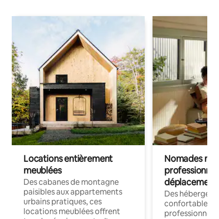
Locations entièrement
Nomades num
meublées
professionnel
déplacement
Des cabanes de montagne
paisibles aux appartements
Des hébergem
urbains pratiques, ces
confortables p
locations meublées offrent
professionnels