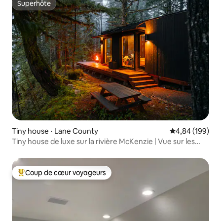
Superhôte
Superhôte
Tiny house ⋅ Lane County
Évaluation moy
4,84 (199)
Tiny house de luxe sur la rivière McKenzie | Vue sur les
rapides !
Coup de cœur voyageurs
Coups de cœur voyageurs les plus appréciés