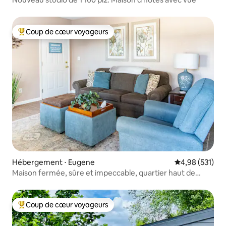
Coup de cœur voyageurs
Coups de cœur voyageurs les plus appréciés
Hébergement ⋅ Eugene
Évaluation moy
4,98 (531)
Maison fermée, sûre et impeccable, quartier haut de
gamme
Coup de cœur voyageurs
Coups de cœur voyageurs les plus appréciés