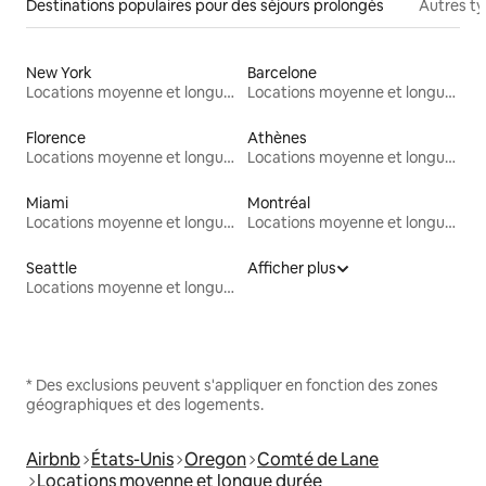
Destinations populaires pour des séjours prolongés
Autres t
New York
Barcelone
Locations moyenne et longue durée
Locations moyenne et longue durée
Florence
Athènes
Locations moyenne et longue durée
Locations moyenne et longue durée
Miami
Montréal
Locations moyenne et longue durée
Locations moyenne et longue durée
Seattle
Afficher plus
Locations moyenne et longue durée
* Des exclusions peuvent s'appliquer en fonction des zones
géographiques et des logements.
Airbnb
États-Unis
Oregon
Comté de Lane
Locations moyenne et longue durée