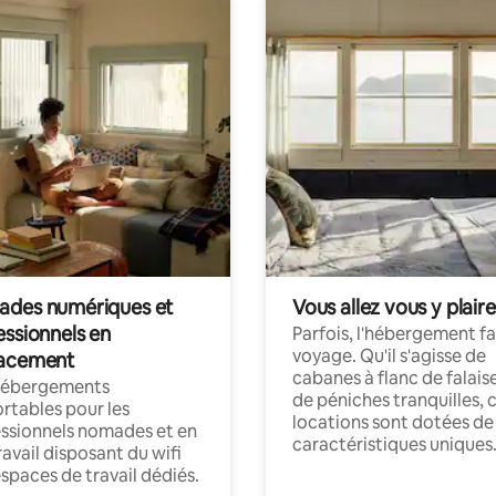
des numériques et
Vous allez vous y plaire
essionnels en
Parfois, l'hébergement fai
voyage. Qu'il s'agisse de
acement
cabanes à flanc de falais
hébergements
de péniches tranquilles, 
rtables pour les
locations sont dotées de
ssionnels nomades et en
caractéristiques uniques
ravail disposant du wifi
espaces de travail dédiés.