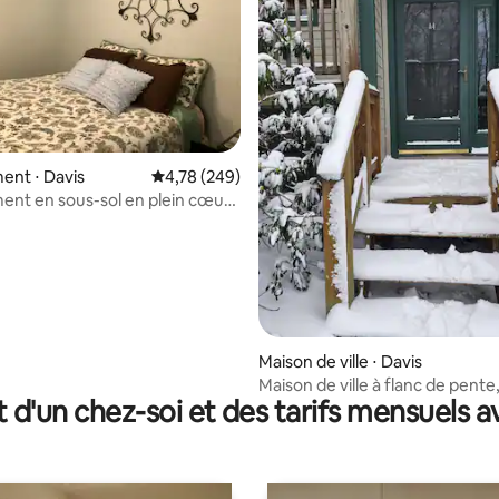
 la base de 76 commentaires : 4,97 sur 5
ent ⋅ Davis
Évaluation moyenne sur la base de 249 commen
4,78 (249)
nt en sous-sol en plein cœur
e !
Maison de ville ⋅ Davis
Maison de ville à flanc de pente
t d'un chez-soi et des tarifs mensuels 
la remontée mécanique de Tim