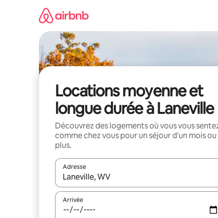
Aller
directement
au
contenu
Locations moyenne et
longue durée à Laneville
Découvrez des logements où vous vous sente
comme chez vous pour un séjour d'un mois ou
plus.
Adresse
Lorsque les résultats s'affichent, utilisez les flèc
Arrivée