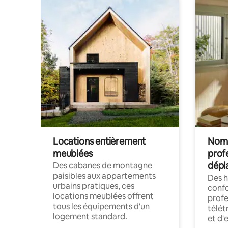
Locations entièrement
Noma
meublées
prof
dépl
Des cabanes de montagne
paisibles aux appartements
Des 
urbains pratiques, ces
confo
locations meublées offrent
profe
tous les équipements d'un
télét
logement standard.
et d'