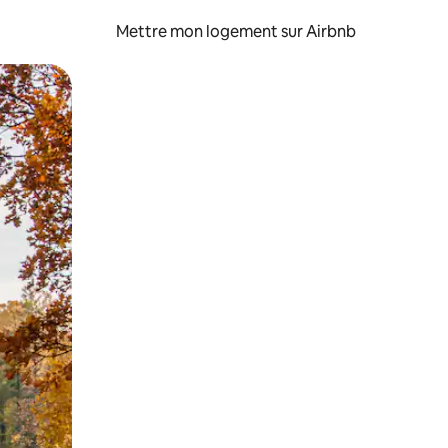
Mettre mon logement sur Airbnb
sant glisser.