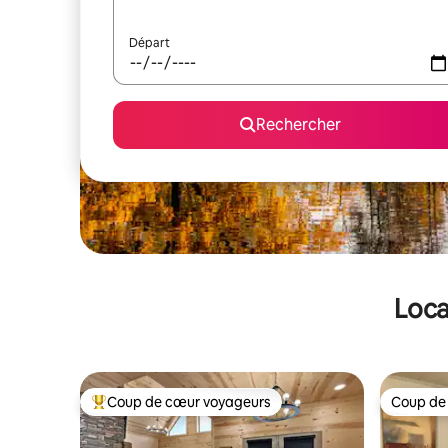
Départ
Rechercher
Loca
Coup de cœur voyageurs
Coup de
Coups de cœur voyageurs les plus appréciés
Coup de