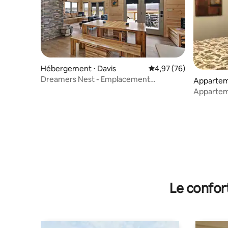
Hébergement ⋅ Davis
Évaluation moyenne sur
4,97 (76)
Dreamers Nest - Emplacement
Appartem
parfait/Vue et jacuzzi
Apparteme
de la vallé
Le confor