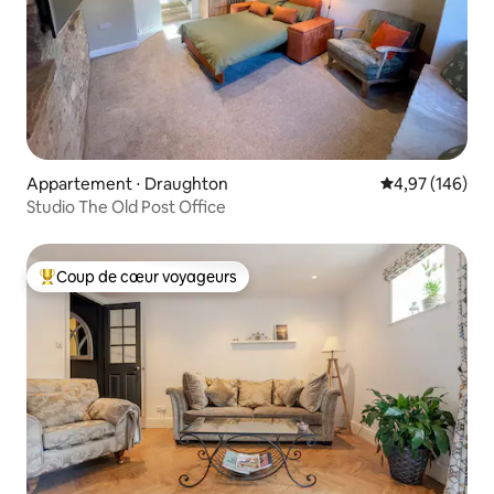
Appartement ⋅ Draughton
Évaluation moy
4,97 (146)
Studio The Old Post Office
Coup de cœur voyageurs
Coups de cœur voyageurs les plus appréciés