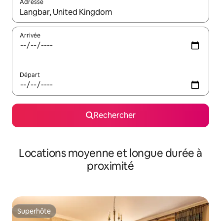
Adresse
Lorsque les résultats s'affichent, utilisez les flèches vers le hau
Arrivée
Départ
Rechercher
Locations moyenne et longue durée à
proximité
Superhôte
Superhôte