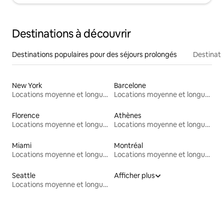
Destinations à découvrir
Destinations populaires pour des séjours prolongés
Destinati
New York
Barcelone
Locations moyenne et longue durée
Locations moyenne et longue durée
Florence
Athènes
Locations moyenne et longue durée
Locations moyenne et longue durée
Miami
Montréal
Locations moyenne et longue durée
Locations moyenne et longue durée
Seattle
Afficher plus
Locations moyenne et longue durée