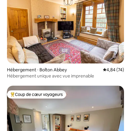
Hébergement ⋅ Bolton Abbey
Évaluation mo
4,84 (74)
Hébergement unique avec vue imprenable
Coup de cœur voyageurs
Coups de cœur voyageurs les plus appréciés