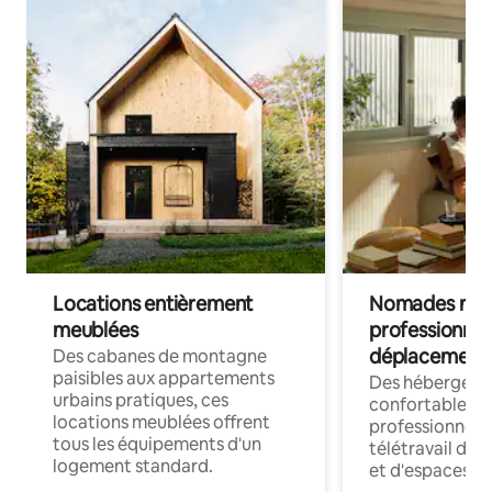
Locations entièrement
Nomades num
meublées
professionnel
déplacement
Des cabanes de montagne
paisibles aux appartements
Des hébergem
urbains pratiques, ces
confortables p
locations meublées offrent
professionnels
tous les équipements d'un
télétravail dis
logement standard.
et d'espaces de