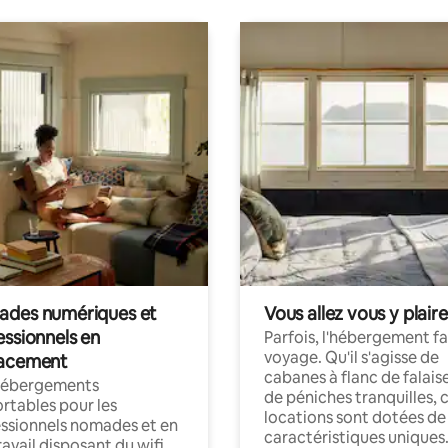
des numériques et
Vous allez vous y plaire
essionnels en
Parfois, l'hébergement fai
voyage. Qu'il s'agisse de
acement
cabanes à flanc de falais
hébergements
de péniches tranquilles, 
rtables pour les
locations sont dotées de
ssionnels nomades et en
caractéristiques uniques
ravail disposant du wifi