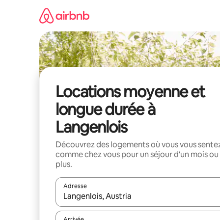
Aller
directement
au
contenu
Locations moyenne et
longue durée à
Langenlois
Découvrez des logements où vous vous sente
comme chez vous pour un séjour d'un mois ou
plus.
Adresse
Lorsque les résultats s'affichent, utilisez les flèc
Arrivée