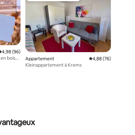
Évaluation moyenne sur la base de 96 commentaires : 4,98 sur 5
4,98 (96)
en bois
taires : 4,96 sur 5
Appartement
Évaluation moyenne su
4,88 (76)
Kleinappartement à Krems
avantageux