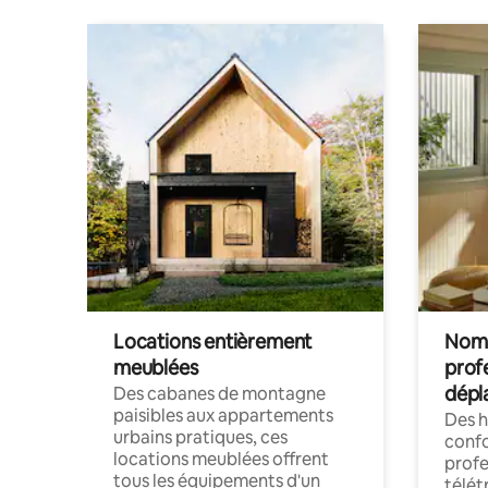
Locations entièrement
Noma
meublées
prof
dépl
Des cabanes de montagne
paisibles aux appartements
Des 
urbains pratiques, ces
confo
locations meublées offrent
profe
tous les équipements d'un
télét