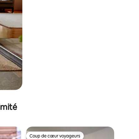
imité
Coup de cœur voyageurs
lus appréciés
Coup de cœur voyageurs