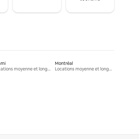
ami
Montréal
Locations moyenne et longue durée
Locations moyenne et longue durée