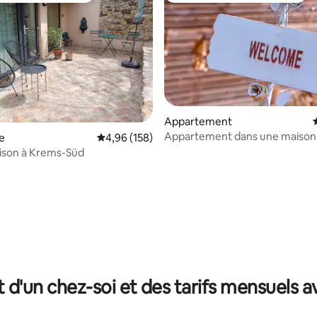
Appartement
Appartement dans une maison 
e
Évaluation moyenne sur la base de 158 commen
4,96 (158)
écologique
ison à Krems-Süd
r la base de 41 commentaires : 4,88 sur 5
t d'un chez-soi et des tarifs mensuels 