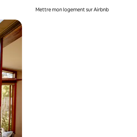
Mettre mon logement sur Airbnb
sant glisser.