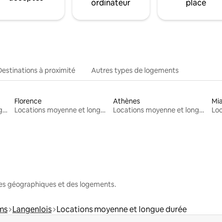
ordinateur
place
Destinations à proximité
Autres types de logements
Florence
Athènes
Mi
Locations moyenne et longue durée
Locations moyenne et longue durée
Locations moyenne et longue durée
nes géographiques et des logements.
ems
Langenlois
Locations moyenne et longue durée