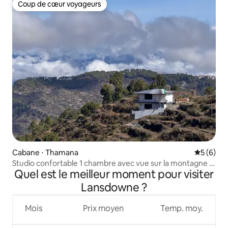
Coup de cœur voyageurs
Coup de cœur voyageurs
Cabane ⋅ Thamana
Évaluatio
5 (6)
Studio confortable 1 chambre avec vue sur la montagne |
Quel est le meilleur moment pour visiter
Étage privé | Au calme
Lansdowne ?
Mois
Prix moyen
Temp. moy.