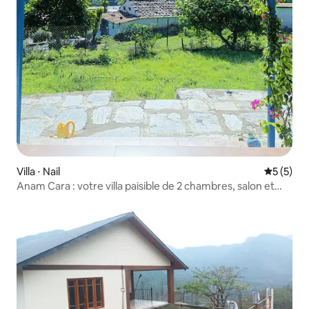
Villa ⋅ Nail
Évaluatio
5 (5)
Anam Cara : votre villa paisible de 2 chambres, salon et
cuisine avec vue sur la montagne