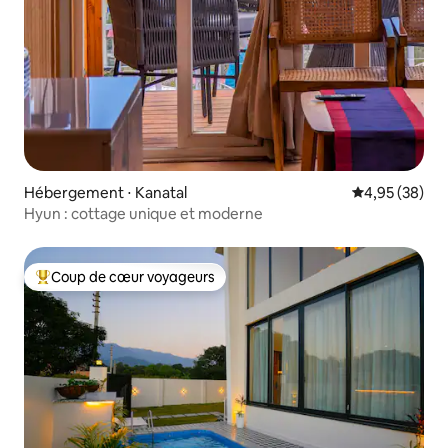
Hébergement ⋅ Kanatal
Évaluation mo
4,95 (38)
Hyun : cottage unique et moderne
Coup de cœur voyageurs
Coups de cœur voyageurs les plus appréciés