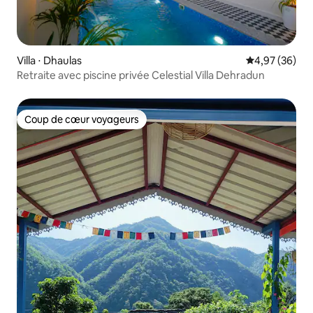
Villa ⋅ Dhaulas
Évaluation mo
4,97 (36)
Retraite avec piscine privée Celestial Villa Dehradun
Coup de cœur voyageurs
Coup de cœur voyageurs