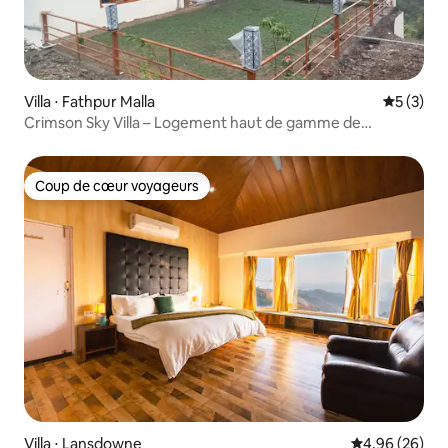
Villa ⋅ Fathpur Malla
Évaluatio
5 (3)
Crimson Sky Villa – Logement haut de gamme de
2 chambres, salon et cuisine à flanc de colline
Coup de cœur voyageurs
Coup de cœur voyageurs
Villa ⋅ Lansdowne
Évaluation mo
4,96 (26)