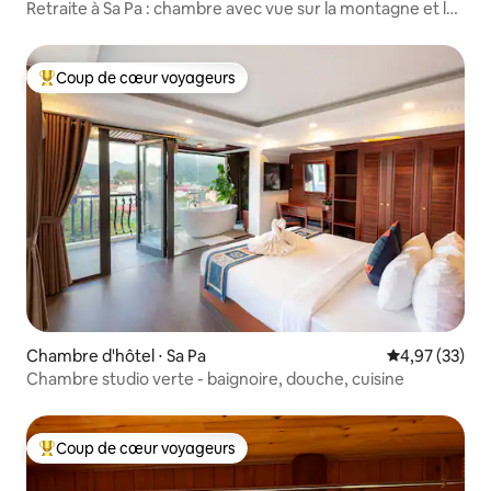
Retraite à Sa Pa : chambre avec vue sur la montagne et les
rizières
Coup de cœur voyageurs
Coups de cœur voyageurs les plus appréciés
Chambre d'hôtel ⋅ Sa Pa
Évaluation mo
4,97 (33)
Chambre studio verte - baignoire, douche, cuisine
Coup de cœur voyageurs
Coups de cœur voyageurs les plus appréciés