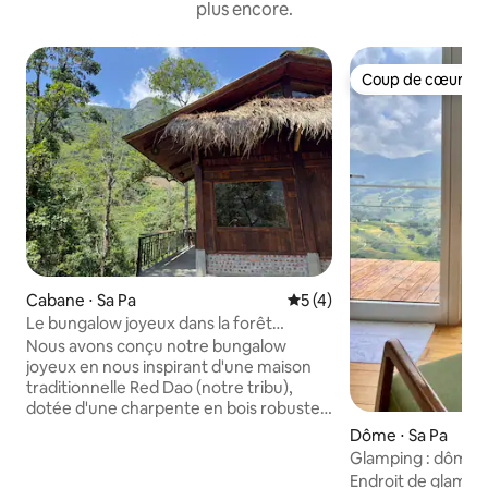
plus encore.
Coup de cœur vo
Coup de cœur vo
Cabane ⋅ Sa Pa
Évaluation moyenne sur la 
5 (4)
Le bungalow joyeux dans la forêt
joyeuse !
Nous avons conçu notre bungalow
joyeux en nous inspirant d'une maison
traditionnelle Red Dao (notre tribu),
dotée d'une charpente en bois robuste,
de briques rouges et de bois précieux.
Dôme ⋅ Sa Pa
Des ouvertures en verre sous le toit
Glamping : dôme un
renforcent la lumière naturelle. Il y a une
Endroit de glampin