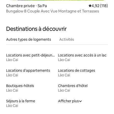
Chambre privée ⋅ Sa Pa
Évaluation moy
4,92 (118)
Bungalow B Couple Avec Vue Montagne et Terrasses
Destinations à découvrir
Autres types de logements
Activités
Locations avec petit-déjeuner
Locations avec accès à un lac
Lào Cai
Lào Cai
Locations d'appartements
Locations de cottages
Lào Cai
Lào Cai
Boutiques-hôtels
Chambres d'hôtel
Lào Cai
Lào Cai
Séjours à la ferme
Afficher plus
Lào Cai