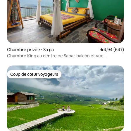
Chambre privée ⋅ Sa pa
Évaluation moy
4,94 (647)
Chambre King au centre de Sapa : balcon et vue
imprenable sur le Fansipan
Coup de cœur voyageurs
Coup de cœur voyageurs