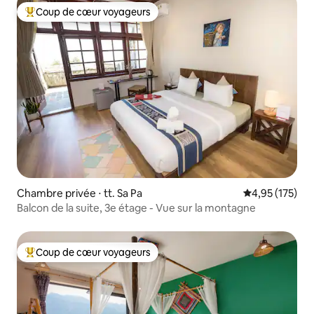
Coup de cœur voyageurs
Coups de cœur voyageurs les plus appréciés
Chambre privée ⋅ tt. Sa Pa
Évaluation moy
4,95 (175)
Balcon de la suite, 3e étage - Vue sur la montagne
Coup de cœur voyageurs
Coups de cœur voyageurs les plus appréciés