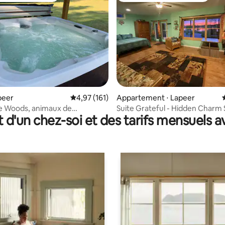
la base de 275 commentaires : 4,88 sur 5
peer
Évaluation moyenne sur la base de 161 comme
4,97 (161)
Appartement ⋅ Lapeer
he Woods, animaux de
Suite Grateful - Hidden Charm 
t d'un chez-soi et des tarifs mensuels 
, jacuzzi commun, paisible
Lake Retreat