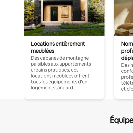
Locations entièrement
Noma
meublées
prof
dépl
Des cabanes de montagne
paisibles aux appartements
Des 
urbains pratiques, ces
confo
locations meublées offrent
profe
tous les équipements d'un
télét
logement standard.
et d'
Équipe