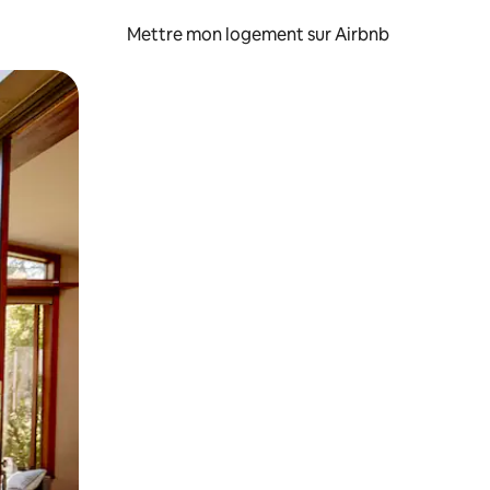
Mettre mon logement sur Airbnb
sant glisser.