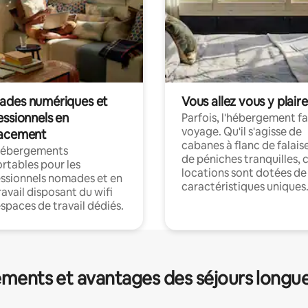
des numériques et
Vous allez vous y plaire
essionnels en
Parfois, l'hébergement fai
voyage. Qu'il s'agisse de
acement
cabanes à flanc de falais
hébergements
de péniches tranquilles, 
rtables pour les
locations sont dotées de
ssionnels nomades et en
caractéristiques uniques
ravail disposant du wifi
espaces de travail dédiés.
ments et avantages des séjours longu