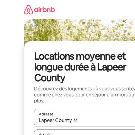
Aller
directement
au
contenu
Locations moyenne et
longue durée à Lapeer
County
Découvrez des logements où vous vous sente
comme chez vous pour un séjour d'un mois ou
plus.
Adresse
Lorsque les résultats s'affichent, utilisez les flèc
Arrivée