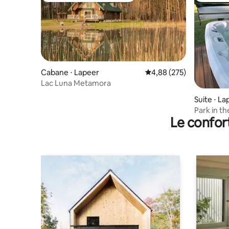
Cabane ⋅ Lapeer
Évaluation moyenne sur 
4,88 (275)
Lac Luna Metamora
Suite ⋅ La
Park in t
Le confor
compagnie