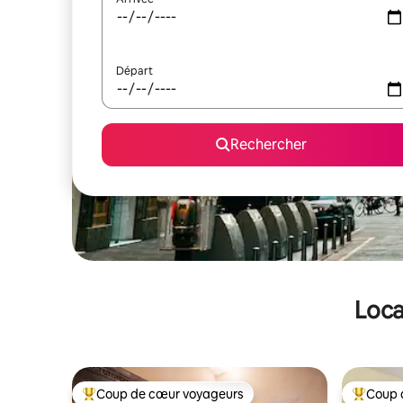
Départ
Rechercher
Loca
Coup de cœur voyageurs
Coup 
Coups de cœur voyageurs les plus appréciés
Coups de