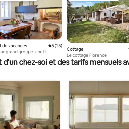
 de vacances
Évaluation moyenne sur la base de 25 co
5 (25)
 la base de 218 commentaires : 4,95 sur 5
Cottage
ur grand groupe + petit
Le cottage Florence
+ parking Florence
t d'un chez-soi et des tarifs mensuels 