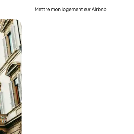
Mettre mon logement sur Airbnb
sant glisser.