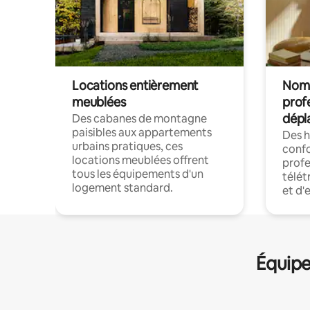
Locations entièrement
Noma
meublées
prof
dépl
Des cabanes de montagne
paisibles aux appartements
Des 
urbains pratiques, ces
confo
locations meublées offrent
profe
tous les équipements d'un
télét
logement standard.
et d'
Équipe