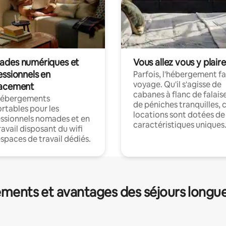
des numériques et
Vous allez vous y plaire
essionnels en
Parfois, l'hébergement fai
voyage. Qu'il s'agisse de
acement
cabanes à flanc de falais
hébergements
de péniches tranquilles, 
rtables pour les
locations sont dotées de
ssionnels nomades et en
caractéristiques uniques
ravail disposant du wifi
espaces de travail dédiés.
ments et avantages des séjours longu