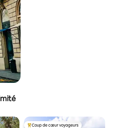
imité
Coup de cœur voyageurs
Coups de cœur voyageurs les plus appréciés