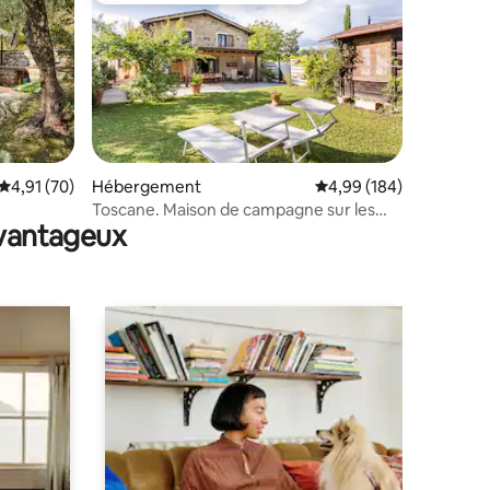
mmentaires : 5 sur 5
Évaluation moyenne sur la base de 70 commentaires : 4,91 sur 5
4,91 (70)
Hébergement
Évaluation moyenne sur
4,99 (184)
Toscane. Maison de campagne sur les
avantageux
collines de Florence