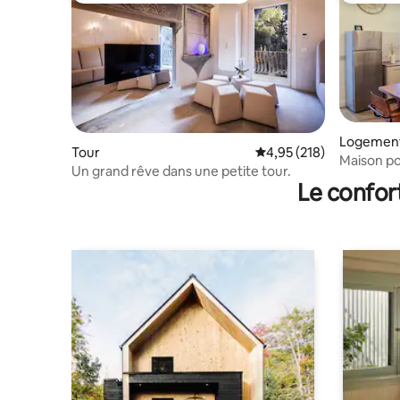
Logement
Tour
Évaluation moyenne sur
4,95 (218)
Maison po
Un grand rêve dans une petite tour.
déjeuner 
Le confor