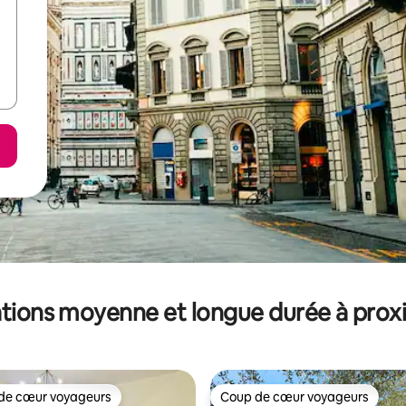
tions moyenne et longue durée à prox
de cœur voyageurs
Coup de cœur voyageurs
 cœur voyageurs les plus appréciés
Coup de cœur voyageurs