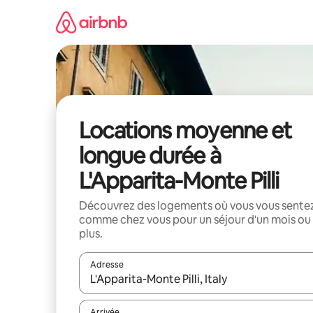
Aller
directement
au
contenu
Locations moyenne et
longue durée à
L'Apparita-Monte Pilli
Découvrez des logements où vous vous sente
comme chez vous pour un séjour d'un mois ou
plus.
Adresse
Lorsque les résultats s'affichent, utilisez les flèc
Arrivée