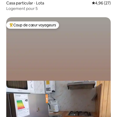
Casa particular ⋅ Lota
Évaluation mo
4,96 (27)
Logement pour 5
Coup de cœur voyageurs
Coups de cœur voyageurs les plus appréciés