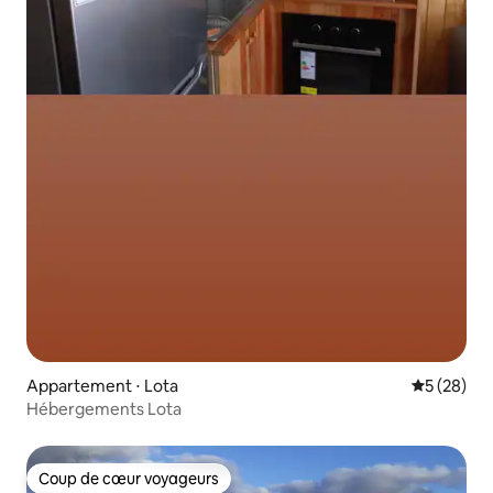
Appartement ⋅ Lota
Évaluation
5 (28)
Hébergements Lota
Coup de cœur voyageurs
Coup de cœur voyageurs