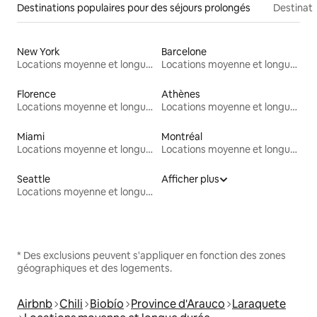
Destinations populaires pour des séjours prolongés
Destinati
New York
Barcelone
Locations moyenne et longue durée
Locations moyenne et longue durée
Florence
Athènes
Locations moyenne et longue durée
Locations moyenne et longue durée
Miami
Montréal
Locations moyenne et longue durée
Locations moyenne et longue durée
Seattle
Afficher plus
Locations moyenne et longue durée
* Des exclusions peuvent s'appliquer en fonction des zones
géographiques et des logements.
Airbnb
Chili
Biobío
Province d'Arauco
Laraquete