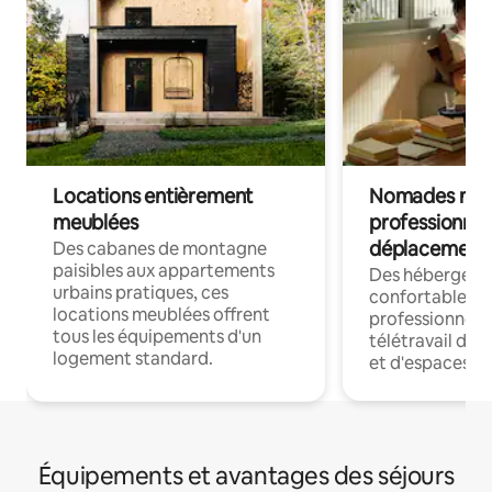
Locations entièrement
Nomades num
meublées
professionnel
déplacement
Des cabanes de montagne
paisibles aux appartements
Des hébergem
urbains pratiques, ces
confortables p
locations meublées offrent
professionnels
tous les équipements d'un
télétravail dis
logement standard.
et d'espaces de
Équipements et avantages des séjours