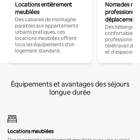
Locations entièrement
Nomades num
meublées
professionnel
déplacement
Des cabanes de montagne
paisibles aux appartements
Des hébergem
urbains pratiques, ces
confortables p
locations meublées offrent
professionnels
tous les équipements d'un
télétravail dis
logement standard.
et d'espaces de
Équipements et avantages des séjours
longue durée
Locations meublées