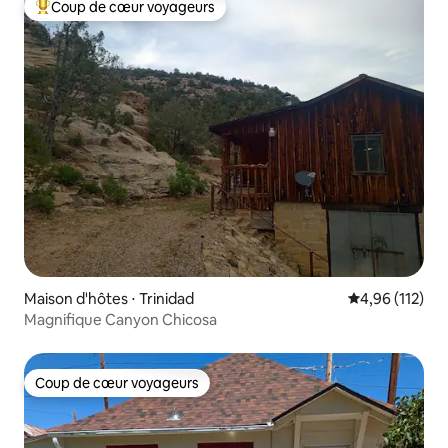
Coup de cœur voyageurs
Coups de cœur voyageurs les plus appréciés
Maison d'hôtes ⋅ Trinidad
Évaluation moy
4,96 (112)
Magnifique Canyon Chicosa
Coup de cœur voyageurs
Coup de cœur voyageurs