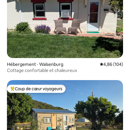
Hébergement ⋅ Walsenburg
Évaluation moy
4,86 (104)
Cottage confortable et chaleureux
Coup de cœur voyageurs
Coups de cœur voyageurs les plus appréciés