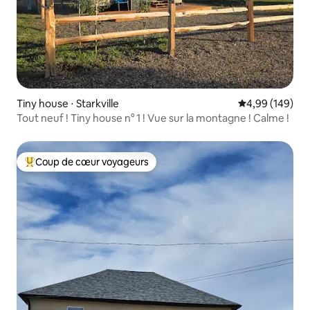
Tiny house ⋅ Starkville
Évaluation moy
4,99 (149)
Tout neuf ! Tiny house n° 1 ! Vue sur la montagne ! Calme !
Coup de cœur voyageurs
Coups de cœur voyageurs les plus appréciés