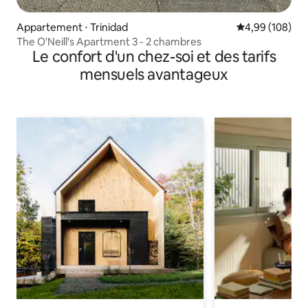
Appartement ⋅ Trinidad
Évaluation moy
4,99 (108)
The O'Neill's Apartment 3 - 2 chambres
Le confort d'un chez-soi et des tarifs
mensuels avantageux