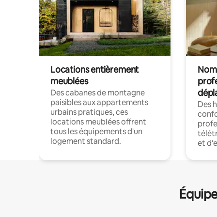
Locations entièrement
Noma
meublées
prof
dépl
Des cabanes de montagne
paisibles aux appartements
Des 
urbains pratiques, ces
confo
locations meublées offrent
profe
tous les équipements d'un
télét
logement standard.
et d'
Équipe