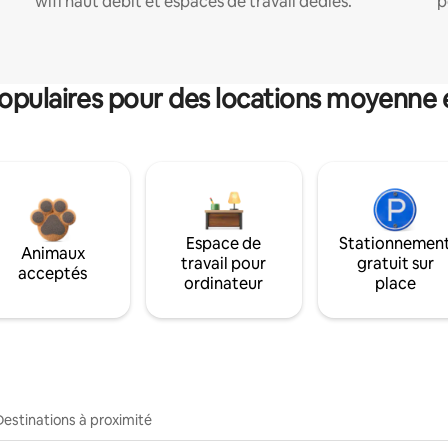
wifi haut débit et espaces de travail dédiés.
p
pulaires pour des locations moyenne 
Espace de
Stationnemen
Animaux
travail pour
gratuit sur
acceptés
ordinateur
place
Destinations à proximité