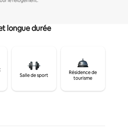
our le relogement.
et longue durée
t
Résidence de
Salle de sport
tourisme