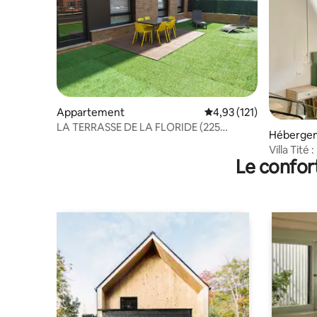
Appartement
Évaluation moyenne sur
4,93 (121)
LA TERRASSE DE LA FLORIDE (225
Héberge
MÈTRES) VUT-2598-AS
Villa Tité
Le confor