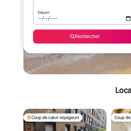
Départ
Rechercher
Loca
Coup de cœur voyageurs
Coup de
Coups de cœur voyageurs les plus appréciés
Coup de