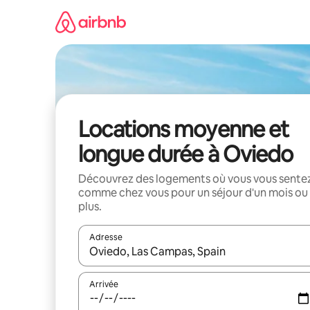
Aller
directement
au
contenu
Locations moyenne et
longue durée à Oviedo
Découvrez des logements où vous vous sente
comme chez vous pour un séjour d'un mois ou
plus.
Adresse
Lorsque les résultats s'affichent, utilisez les flèc
Arrivée