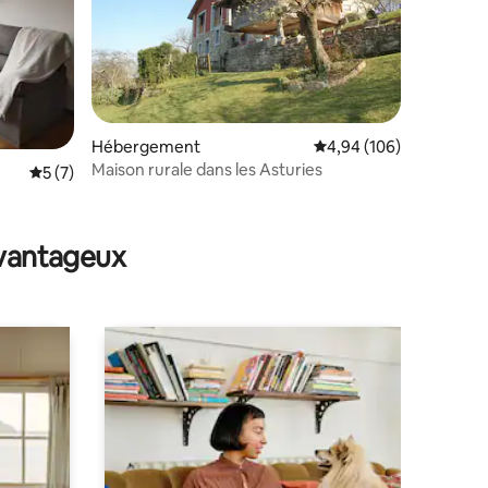
Hébergement
Évaluation moyenne sur
4,94 (106)
Maison rurale dans les Asturies
Évaluation moyenne sur la base de 7 commentaires : 5 sur 5
5 (7)
ntaires : 4,93 sur 5
avantageux