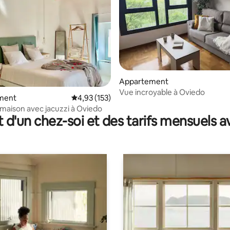
 la base de 121 commentaires : 4,93 sur 5
Appartement
Vue incroyable à Oviedo
ment
Évaluation moyenne sur la base de 153 comme
4,93 (153)
 : maison avec jacuzzi à Oviedo
t d'un chez-soi et des tarifs mensuels 