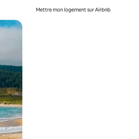
Mettre mon logement sur Airbnb
sant glisser.