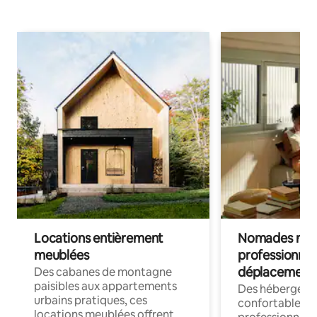
Locations entièrement
Nomades num
meublées
professionnel
déplacement
Des cabanes de montagne
paisibles aux appartements
Des hébergem
urbains pratiques, ces
confortables p
locations meublées offrent