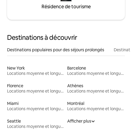
Résidence de tourisme
Destinations à découvrir
Destinations populaires pour des séjours prolongés
Destinati
New York
Barcelone
Locations moyenne et longue durée
Locations moyenne et longue durée
Florence
Athènes
Locations moyenne et longue durée
Locations moyenne et longue durée
Miami
Montréal
Locations moyenne et longue durée
Locations moyenne et longue durée
Seattle
Afficher plus
Locations moyenne et longue durée