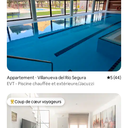
Appartement ⋅ Villanueva del Río Segura
Évaluation
5 (44)
EVT - Piscine chauffée et extérieure/Jacuzzi
Coup de cœur voyageurs
Coups de cœur voyageurs les plus appréciés