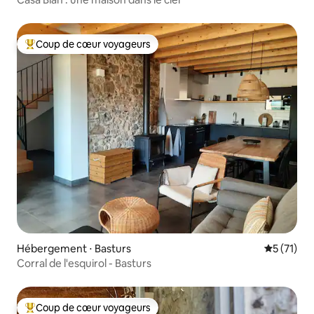
Coup de cœur voyageurs
Coups de cœur voyageurs les plus appréciés
Hébergement ⋅ Basturs
Évaluation
5 (71)
Corral de l'esquirol - Basturs
Coup de cœur voyageurs
Coups de cœur voyageurs les plus appréciés