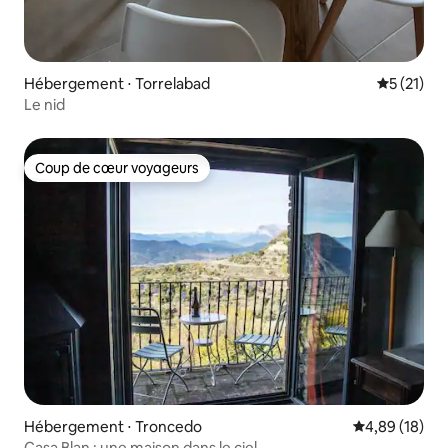
Hébergement ⋅ Torrelabad
Évaluation
5 (21)
Le nid
Coup de cœur voyageurs
Coup de cœur voyageurs
Hébergement ⋅ Troncedo
Évaluation mo
4,89 (18)
Casa Blan : une maison dans le ciel