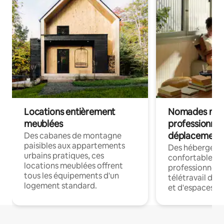
Locations entièrement
Nomades num
meublées
professionnel
déplacement
Des cabanes de montagne
paisibles aux appartements
Des hébergem
urbains pratiques, ces
confortables p
locations meublées offrent
professionnels
tous les équipements d'un
télétravail dis
logement standard.
et d'espaces de