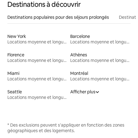
Destinations à découvrir
Destinations populaires pour des séjours prolongés
Destinati
New York
Barcelone
Locations moyenne et longue durée
Locations moyenne et longue durée
Florence
Athènes
Locations moyenne et longue durée
Locations moyenne et longue durée
Miami
Montréal
Locations moyenne et longue durée
Locations moyenne et longue durée
Seattle
Afficher plus
Locations moyenne et longue durée
* Des exclusions peuvent s'appliquer en fonction des zones
géographiques et des logements.