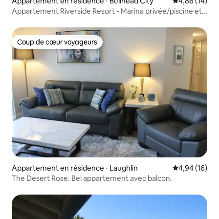
Appartement en résidence ⋅ Bullhead City
Évaluation mo
4,86 (14)
Appartement Riverside Resort - Marina privée/piscine et
spa
Coup de cœur voyageurs
Coup de cœur voyageurs
Appartement en résidence ⋅ Laughlin
Évaluation mo
4,94 (16)
The Desert Rose. Bel appartement avec balcon.