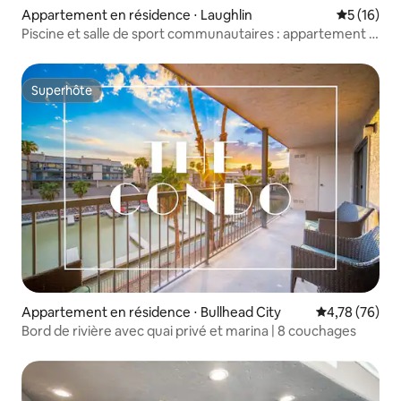
Appartement en résidence ⋅ Laughlin
Évaluation
5 (16)
Piscine et salle de sport communautaires : appartement 5
à 10 min des casinos de Laughlin
Superhôte
Superhôte
Appartement en résidence ⋅ Bullhead City
Évaluation mo
4,78 (76)
Bord de rivière avec quai privé et marina | 8 couchages