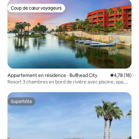
Coup de cœur voyageurs
Coup de cœur voyageurs
Appartement en résidence ⋅ Bullhead City
Évaluation mo
4,78 (18)
Resort 3 chambres en bord de rivière avec piscine, spa,
ponton et rampe de mise à l'eau !
Superhôte
Superhôte