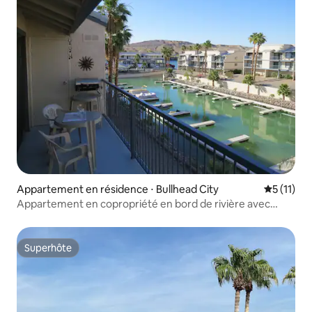
Appartement en résidence ⋅ Bullhead City
Évaluatio
5 (11)
Appartement en copropriété en bord de rivière avec
2 chambres et 2 salles de bain
Superhôte
Superhôte