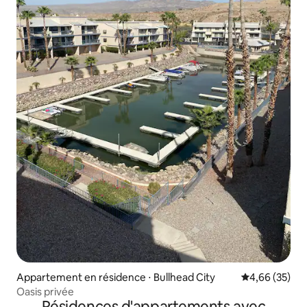
Appartement en résidence ⋅ Bullhead City
Évaluation mo
4,66 (35)
Oasis privée
Résidences d'appartements avec