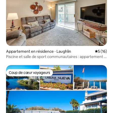
Appartement en résidence ⋅ Laughlin
Évaluation
5 (16)
Piscine et salle de sport communautaires : appartement 5
à 10 min des casinos de Laughlin
Coup de cœur voyageurs
Coup de cœur voyageurs