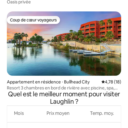
Oasis privée
Coup de cœur voyageurs
Coup de cœur voyageurs
Appartement en résidence ⋅ Bullhead City
Évaluation mo
4,78 (18)
Resort 3 chambres en bord de rivière avec piscine, spa,
Quel est le meilleur moment pour visiter
ponton et rampe de mise à l'eau !
Laughlin ?
Mois
Prix moyen
Temp. moy.