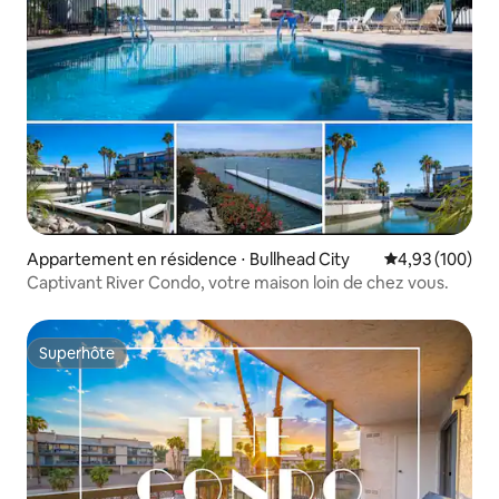
Appartement en résidence ⋅ Bullhead City
Évaluation moy
4,93 (100)
Captivant River Condo, votre maison loin de chez vous.
Superhôte
Superhôte