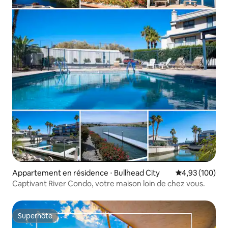
Appartement en résidence ⋅ Bullhead City
Évaluation moy
4,93 (100)
Captivant River Condo, votre maison loin de chez vous.
Superhôte
Superhôte