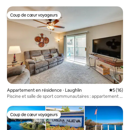
Coup de cœur voyageurs
Coup de cœur voyageurs
Appartement en résidence ⋅ Laughlin
Évaluation
5 (16)
Piscine et salle de sport communautaires : appartement 5
à 10 min des casinos de Laughlin
Coup de cœur voyageurs
Coup de cœur voyageurs