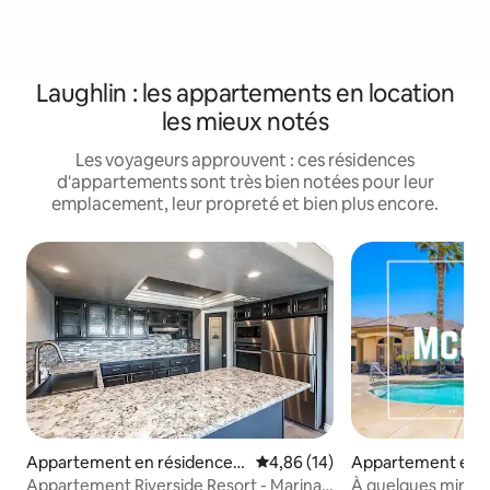
Laughlin : les appartements en location
les mieux notés
Les voyageurs approuvent : ces résidences
d'appartements sont très bien notées pour leur
emplacement, leur propreté et bien plus encore.
Appartement en résidence ⋅
Évaluation moyenne sur la base
4,86 (14)
Appartement en r
Bullhead City
ullhead City
Appartement Riverside Resort - Marina
À quelques minute