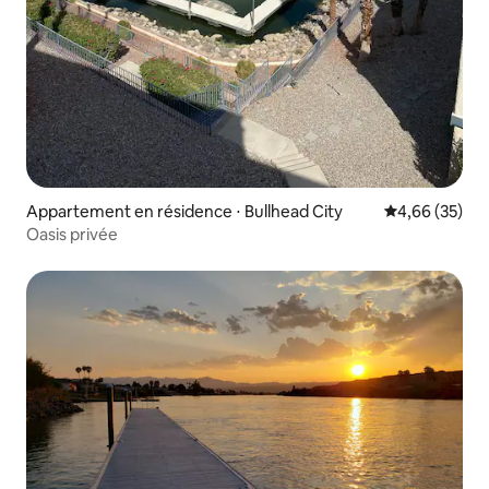
Appartement en résidence ⋅ Bullhead City
Évaluation mo
4,66 (35)
Oasis privée