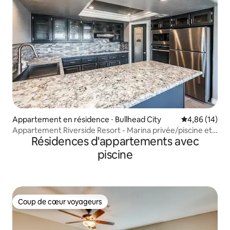
Appartement en résidence ⋅ Bullhead City
Évaluation mo
4,86 (14)
Appartement Riverside Resort - Marina privée/piscine et
Résidences d'appartements avec
spa
piscine
Coup de cœur voyageurs
Coup de cœur voyageurs