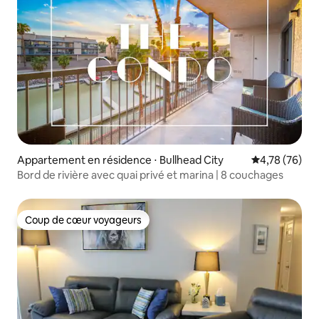
Appartement en résidence ⋅ Bullhead City
Évaluation mo
4,78 (76)
Bord de rivière avec quai privé et marina | 8 couchages
Coup de cœur voyageurs
Coup de cœur voyageurs