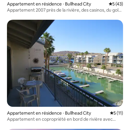
Appartement en résidence ⋅ Bullhead City
Évaluation
5 (43)
Appartement 2007 près de la rivière, des casinos, du golf
et des lacs !
Appartement en résidence ⋅ Bullhead City
Évaluatio
5 (11)
Appartement en copropriété en bord de rivière avec
2 chambres et 2 salles de bain