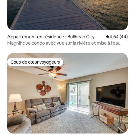
Appartement en résidence ⋅ Bullhead City
Évaluation mo
4,64 (44)
Magnifique condo avec vue sur la rivière et mise à l'eau.
Coup de cœur voyageurs
Coup de cœur voyageurs