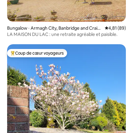
Bungalow ⋅ Armagh City, Banbridge and Craiga
Évaluation mo
4,81 (89)
von
LA MAISON DU LAC : une retraite agréable et paisible.
Coup de cœur voyageurs
Coups de cœur voyageurs les plus appréciés