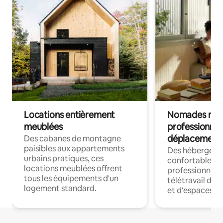
Locations entièrement
Nomades num
meublées
professionnel
déplacement
Des cabanes de montagne
paisibles aux appartements
Des hébergem
urbains pratiques, ces
confortables p
locations meublées offrent
professionnels
tous les équipements d'un
télétravail dis
logement standard.
et d'espaces de