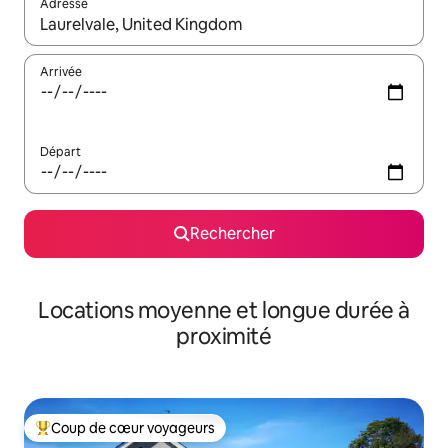
Adresse
Lorsque les résultats s'affichent, utilisez les flèches vers le hau
Arrivée
Départ
Rechercher
Locations moyenne et longue durée à
proximité
Coup de cœur voyageurs
Coups de cœur voyageurs les plus appréciés