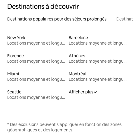
Destinations à découvrir
Destinations populaires pour des séjours prolongés
Destinati
New York
Barcelone
Locations moyenne et longue durée
Locations moyenne et longue durée
Florence
Athènes
Locations moyenne et longue durée
Locations moyenne et longue durée
Miami
Montréal
Locations moyenne et longue durée
Locations moyenne et longue durée
Seattle
Afficher plus
Locations moyenne et longue durée
* Des exclusions peuvent s'appliquer en fonction des zones
géographiques et des logements.