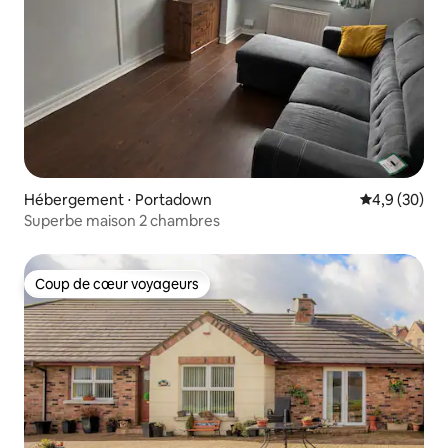
Hébergement ⋅ Portadown
Évaluation m
4,9 (30)
Superbe maison 2 chambres
Coup de cœur voyageurs
Coup de cœur voyageurs