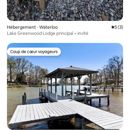
Hébergement ⋅ Waterloo
Évaluatio
5 (3)
Lake Greenwood Lodge principal + invité
Coup de cœur voyageurs
Coup de cœur voyageurs