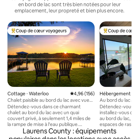
en bord de lac sont très bien notées pour leur
emplacement, leur propreté et bien plus encore.
Coup de cœur voyageurs
Coup de cœur 
Coups de cœur voyageurs les plus appréciés
Coups de cœur vo
Cottage ⋅ Waterloo
Évaluation moyenne sur la base 
4,96 (156)
Hébergement ⋅ Nin
Chalet paisible au bord du lac avec vues
Au bord du lac avec
imprenables
clôturé.
Détendez-vous dans ce charmant
Détendez-vous, d
chalet au bord du lac avec un quai
installez-vous dan
couvert privé, à seulement 1,4 miles de
au bord du lac, ave
la rampe de mise à l'eau publique.
espaces de rass
Laurens County : équipements
Profitez d'un accès facile à l'eau depuis
confortables et un
un terrain plat rare avec une grande
pourrez amarrer v