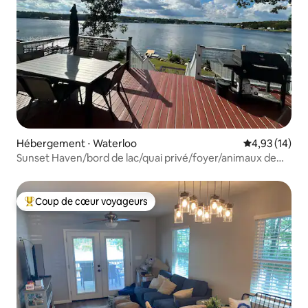
Hébergement ⋅ Waterloo
Évaluation mo
4,93 (14)
Sunset Haven/bord de lac/quai privé/foyer/animaux de
compagnie
Coup de cœur voyageurs
Coups de cœur voyageurs les plus appréciés