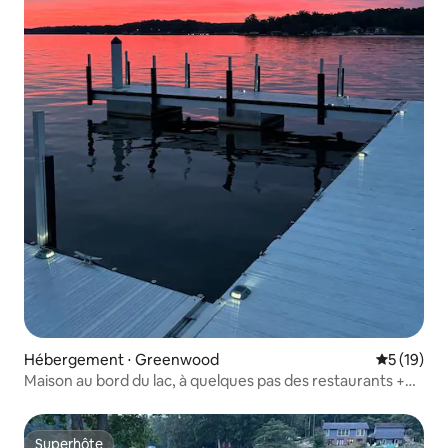
Hébergement ⋅ Greenwood
Évaluation
5 (19)
Maison au bord du lac, à quelques pas des restaurants +
quais + boutique
Superhôte