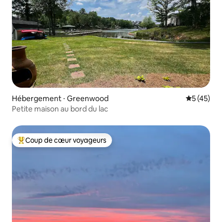
Hébergement ⋅ Greenwood
Évaluation
5 (45)
Petite maison au bord du lac
Coup de cœur voyageurs
Coups de cœur voyageurs les plus appréciés