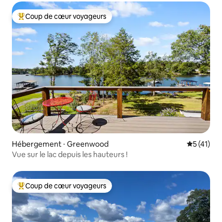
Coup de cœur voyageurs
Coups de cœur voyageurs les plus appréciés
Hébergement ⋅ Greenwood
Évaluation
5 (41)
Vue sur le lac depuis les hauteurs !
Coup de cœur voyageurs
Coups de cœur voyageurs les plus appréciés