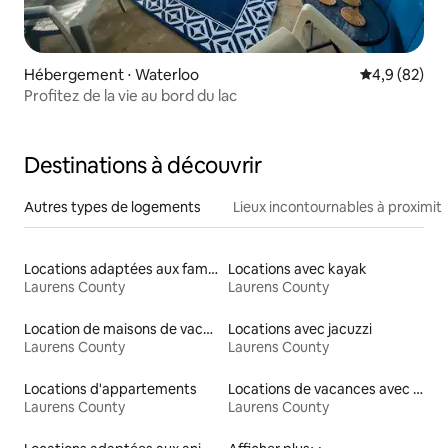
Hébergement ⋅ Waterloo
Évaluation m
4,9 (82)
Profitez de la vie au bord du lac
Destinations à découvrir
Autres types de logements
Lieux incontournables à proximit
Locations adaptées aux familles
Locations avec kayak
Laurens County
Laurens County
Location de maisons de vacances
Locations avec jacuzzi
Laurens County
Laurens County
Locations d'appartements
Locations de vacances avec piscine
Laurens County
Laurens County