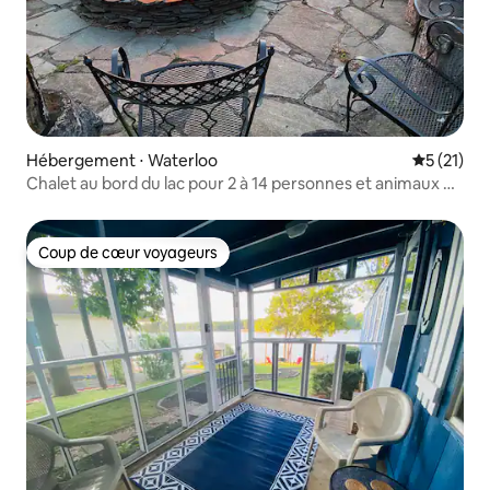
Hébergement ⋅ Waterloo
Évaluation
5 (21)
Chalet au bord du lac pour 2 à 14 personnes et animaux de
compagnie
Coup de cœur voyageurs
Coup de cœur voyageurs