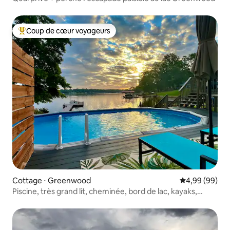
Coup de cœur voyageurs
Coups de cœur voyageurs les plus appréciés
Cottage ⋅ Greenwood
Évaluation mo
4,99 (99)
Piscine, très grand lit, cheminée, bord de lac, kayaks,
foyer