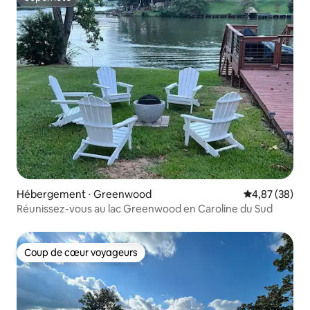
Superhôte
Hébergement ⋅ Greenwood
Évaluation mo
4,87 (38)
Réunissez-vous au lac Greenwood en Caroline du Sud
Coup de cœur voyageurs
Coup de cœur voyageurs