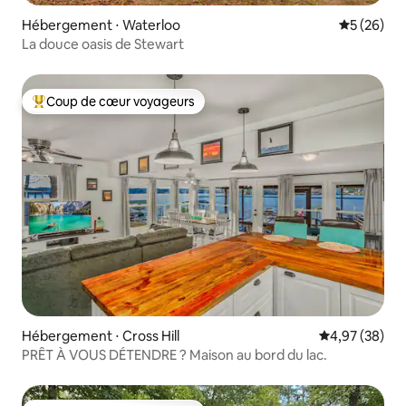
Hébergement ⋅ Waterloo
Évaluation
5 (26)
La douce oasis de Stewart
Coup de cœur voyageurs
Coups de cœur voyageurs les plus appréciés
Hébergement ⋅ Cross Hill
Évaluation mo
4,97 (38)
PRÊT À VOUS DÉTENDRE ? Maison au bord du lac.