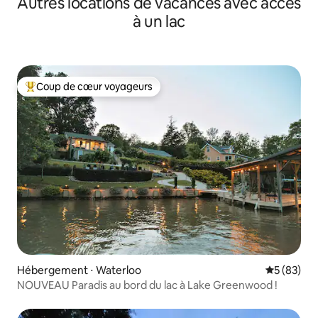
Autres locations de vacances avec accès
sur place !
à un lac
Coup de cœur voyageurs
Coups de cœur voyageurs les plus appréciés
Hébergement ⋅ Waterloo
Évaluation
5 (83)
NOUVEAU Paradis au bord du lac à Lake Greenwood !