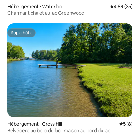
Hébergement ⋅ Waterloo
Évaluation mo
4,89 (35)
Charmant chalet au lac Greenwood
Superhôte
Superhôte
Hébergement ⋅ Cross Hill
Évaluatio
5 (8)
Belvédère au bord du lac : maison au bord du lac
Greenwood